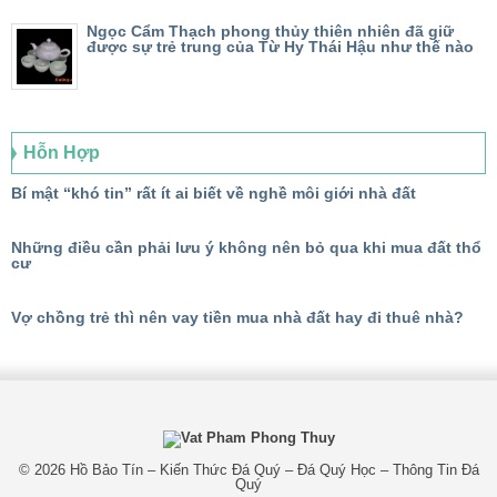
Ngọc Cẩm Thạch phong thủy thiên nhiên đã giữ
được sự trẻ trung của Từ Hy Thái Hậu như thế nào
Hỗn Hợp
Bí mật “khó tin” rất ít ai biết về nghề môi giới nhà đất
Những điều cần phải lưu ý không nên bỏ qua khi mua đất thổ
cư
Vợ chồng trẻ thì nên vay tiền mua nhà đất hay đi thuê nhà?
© 2026
Hồ Bảo Tín – Kiến Thức Đá Quý – Đá Quý Học – Thông Tin Đá
Quý