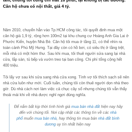
Căn hộ chưa có nội thất, giá 4 tỷ.
Năm 2010, chuyển hẳn vào Tp.HCM công tác, tôi quyết định mua một
căn hộ giá 1,9 tỷ, rộng hơn 100m2 tại khu chung cư Hoàng Anh Gia Lai ở
Phước Kiển, huyện Nhà Bè. Căn hộ tôi mua ở tầng 11, có thể nhìn ra
toàn cảnh Phú Mỹ Hưng. Tại đây còn có hồ bơi, có siêu thị ở tầng trệt,
mỗi nhà có một hòm thư. Sau khi mua, tôi thuê người sửa sang lại nhà
cửa, lắp sàn, tủ bếp và vườn treo tại ban công. Chi phí tổng cộng hết
400 triệu.
Tôi lấy vợ sau khi sửa sang nhà cửa xong. Tính vợ tôi thích sạch sẽ nên
nhà cửa luôn như mới. Cuối tuần, chúng tôi còn thuê người dọn nhà theo
giờ. Dù nhà cách nơi làm việc cả chục cây số nhưng chúng tôi vẫn thấy
thoải mái khi về nhà được nghỉ ngơi đúng nghĩa.
Để nắm bất kịp thời tình hình giá
mua bán nhà đất
hiện nay hãy
đến với chúng tối. Nơi cập nhật các thông tìn về các
nhà
phố
muốn
mua bán nhà
, hay thông tin mua bán
nhà đất bình
dương
uy tín nhất hiện nay