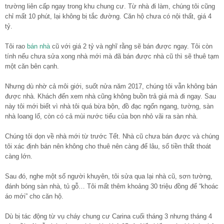
trường liên cấp ngay trong khu chung cư. Từ nhà đi làm, chúng tôi cũng
chỉ mất 10 phút, lại không bị tắc đường. Căn hộ chưa có nội thất, giá 4
tỷ.
Tôi rao
bán nhà
cũ với giá 2 tỷ và nghĩ rằng sẽ bán được ngay. Tôi còn
tính nếu chưa sửa xong nhà mới mà đã bán được nhà cũ thì sẽ thuê tạm
một căn bên cạnh.
Nhưng dù nhờ cả môi giới, suốt nửa năm 2017, chúng tôi vẫn không bán
được nhà. Khách đến xem nhà cũng không buồn trả giá mà đi ngay. Sau
này tôi mới biết vì nhà tôi quá bừa bộn, đồ đạc ngổn ngang, tường, sàn
nhà loang lổ, còn có cả mùi nước tiểu của bọn nhỏ vãi ra sàn nhà.
Chúng tôi dọn về nhà mới từ trước Tết. Nhà cũ chưa bán được và chúng
tôi xác định bán nên không cho thuê nên càng để lâu, số tiền thất thoát
càng lớn.
Sau đó, nghe một số người khuyên, tôi sửa qua lại nhà cũ, sơn tường,
đánh bóng sàn nhà, tủ gỗ… Tôi mất thêm khoảng 30 triệu đồng để “khoác
áo mới” cho căn hộ.
Dù bị tác động từ vụ cháy chung cư Carina cuối tháng 3 nhưng tháng 4