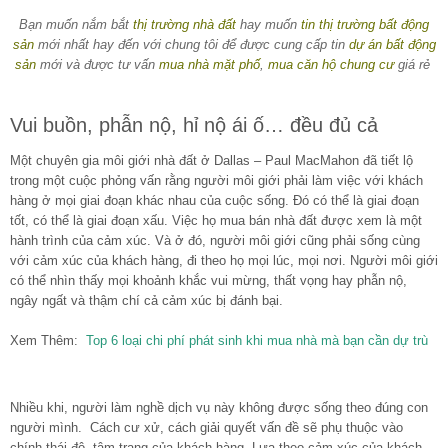
Bạn muốn nắm bắt
thị trường nhà đất
hay muốn
tin thị trường bất động
sản
mới nhất hay đến với chung tôi để được cung cấp tin
dự án bất động
sản
mới và được tư vấn
mua nhà mặt phố
,
mua căn hộ chung cư
giá rẻ
Vui buồn, phẫn nộ, hỉ nộ ái ố… đều đủ cả
Một chuyên gia môi giới nhà đất ở Dallas – Paul MacMahon đã tiết lộ
trong một cuộc phỏng vấn rằng người môi giới phải làm việc với khách
hàng ở mọi giai đoạn khác nhau của cuộc sống. Đó có thể là giai đoạn
tốt, có thể là giai đoạn xấu. Việc họ mua bán nhà đất được xem là một
hành trình của cảm xúc. Và ở đó, người môi giới cũng phải sống cùng
với cảm xúc của khách hàng, đi theo họ mọi lúc, mọi nơi. Người môi giới
có thể nhìn thấy mọi khoảnh khắc vui mừng, thất vọng hay phẫn nộ,
ngây ngất và thậm chí cả cảm xúc bị đánh bại.
Xem Thêm:
Top 6 loại chi phí phát sinh khi mua nhà mà bạn cần dự trù
Nhiều khi, người làm nghề dịch vụ này không được sống theo đúng con
người mình. Cách cư xử, cách giải quyết vấn đề sẽ phụ thuộc vào
chính thái độ, tâm trạng của khách hàng. Lựa theo cảm xúc của khách