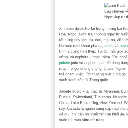
Xin phép được trở lại trong những bài 
Hoa. Ngọc được ưa chuộng ngay từ buổi bì
rất cứng này làm rìu, dao, mặt nạ, đồ th
Damour mới khám phá ra
jadeite
và
nephr
tính là cứng hơn thép. Từ đó, mỗi giới 
cứng- và nephrite – ngọc mềm. Với nghệ 
jadeite
jade và nephrite jade để dùng dụn
mập mờ gọi chung chung là jade. Người T
thể chạm khắc. Thị trường Việt cũng gọi
xanh xanh đến từ Trung quốc.
Jadeite được khai thác từ Myanmar, Burm
Russia, Switzerland, Turkestan. Nephrite t
China, Lake Baikal Reg, New Zealand, W
nay, Canada là nguồn cung cấp nephrite 
đá quí, chỉ cần nói xuất xứ của khối đá, 
xuân thì mua sắm nữ trang.