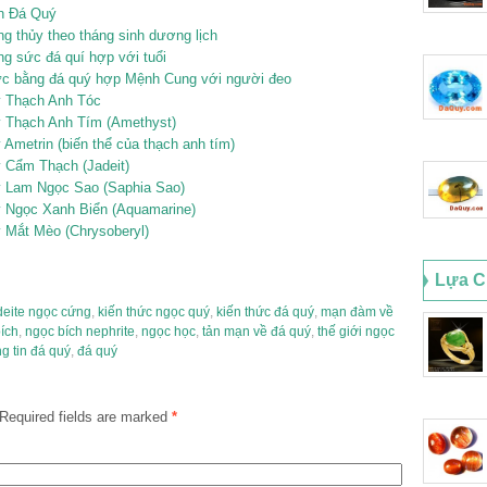
n Đá Quý
 thủy theo tháng sinh dương lịch
g sức đá quí hợp với tuổi
ức bằng đá quý hợp Mệnh Cung với người đeo
uý Thạch Anh Tóc
quý Thạch Anh Tím (Amethyst)
ý Ametrin (biến thể của thạch anh tím)
uý Cẩm Thạch (Jadeit)
quý Lam Ngọc Sao (Saphia Sao)
quý Ngọc Xanh Biển (Aquamarine)
uý Mắt Mèo (Chrysoberyl)
Lựa C
deite ngọc cứng
,
kiến thức ngọc quý
,
kiến thức đá quý
,
mạn đàm về
ích
,
ngọc bích nephrite
,
ngọc học
,
tản mạn về đá quý
,
thế giới ngọc
g tin đá quý
,
đá quý
Required fields are marked
*