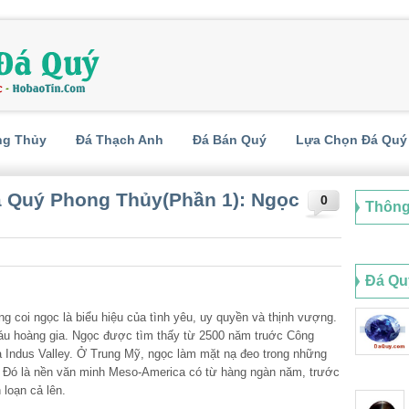
ng Thủy
Đá Thạch Anh
Đá Bán Quý
Lựa Chọn Đá Quý
 Quý Phong Thủy(Phần 1): Ngọc
0
Thông
Đá Qu
 coi ngọc là biểu hiệu của tình yêu, uy quyền và thịnh vượng.
áu hoàng gia. Ngọc được tìm thấy từ 2500 năm truớc Công
à Indus Valley. Ở Trung Mỹ, ngọc làm mặt nạ đeo trong những
o. Đó là nền văn minh Meso-America có từ hàng ngàn năm, trước
loạn cả lên.