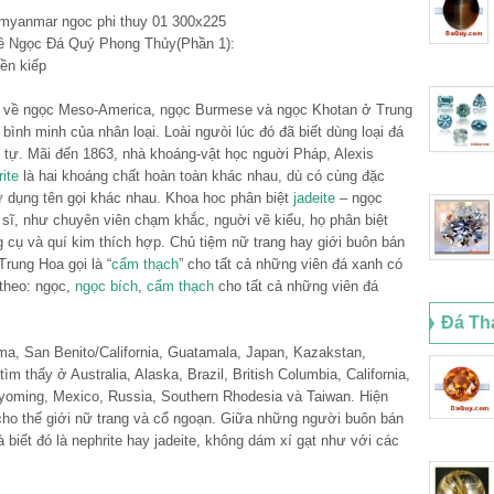
tới về ngọc Meso-America, ngọc Burmese và ngọc Khotan ở Trung
nh minh của nhân loại. Loài ngưòi lúc đó đã biết dùng loại đá
ờ tự. Mãi đến 1863, nhà khoáng-vật học nguời Pháp, Alexis
ite
là hai khoáng chất hoàn toàn khác nhau, dù có cùng đặc
sử dụng tên gọi khác nhau. Khoa hoc phân biệt
jadeite
– ngọc
sĩ, như chuyên viên chạm khắc, nguời vẽ kiểu, họ phân biệt
g cụ và quí kim thích hợp. Chủ tiệm nữ trang hay giới buôn bán
rung Hoa gọi là “
cẩm thạch
” cho tất cả những viên đá xanh có
 theo: ngọc,
ngọc bích
,
cẩm thạch
cho tất cả những viên đá
Đá Th
a, San Benito/California, Guatamala, Japan, Kazakstan,
ìm thấy ở Australia, Alaska, Brazil, British Columbia, California,
yoming, Mexico, Russia, Southern Rhodesia và Taiwan. Hiện
cho thế giới nữ trang và cổ ngoạn. Giữa những người buôn bán
là biết đó là nephrite hay jadeite, không dám xí gạt như với các