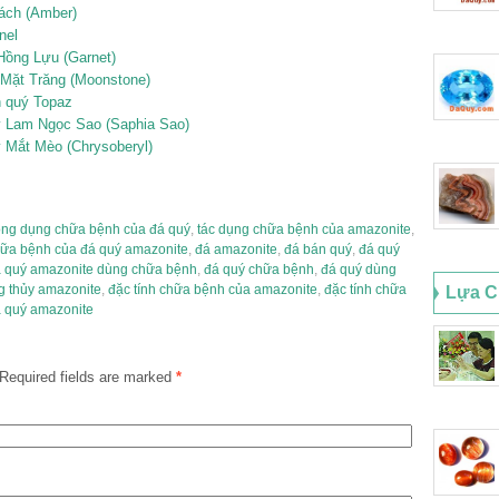
hách (Amber)
nel
 Hồng Lựu (Garnet)
á Mặt Trăng (Moonstone)
án quý Topaz
quý Lam Ngọc Sao (Saphia Sao)
uý Mắt Mèo (Chrysoberyl)
ông dụng chữa bệnh của đá quý
,
tác dụng chữa bệnh của amazonite
,
hữa bệnh của đá quý amazonite
,
đá amazonite
,
đá bán quý
,
đá quý
 quý amazonite dùng chữa bệnh
,
đá quý chữa bệnh
,
đá quý dùng
g thủy amazonite
,
đặc tính chữa bệnh của amazonite
,
đặc tính chữa
Lựa C
á quý amazonite
Required fields are marked
*