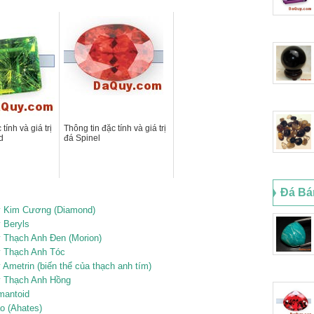
tính và giá trị
Thông tin đặc tính và giá trị
d
đá Spinel
Đá Bá
quý Kim Cương (Diamond)
ý Beryls
uý Thạch Anh Đen (Morion)
uý Thạch Anh Tóc
ý Ametrin (biến thể của thạch anh tím)
quý Thạch Anh Hồng
emantoid
ão (Ahates)