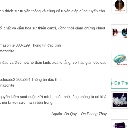
h thích sự truyền thông và củng cố tuyến giáp cùng tuyến cận
ổi chất và điều hòa sự thiếu canxi, đồng thời giảm chứng chuột
 đau và điều hoà hệ thần kinh, xóa lo lắng, sợ hãi, giận dữ, cáu
Đá Th
 quyền kiểm soát cuộc đời mình, nhắc nhở rằng chúng ta có khả
t nối ta với sức mạnh bên trong.
Nguồn: Da Quy – Da Phong Thuy