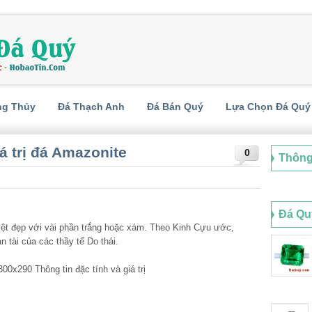
ng Thủy
Đá Thạch Anh
Đá Bán Quý
Lựa Chọn Đá Quý
iá trị đá Amazonite
0
Thông
Đá Qu
t đẹp với vài phần trắng hoặc xám. Theo Kinh Cựu ước,
 tài của các thầy tế Do thái.