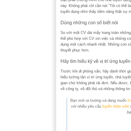
này. Không phải chỉ cần nói “Tôi có thể 
tuyển dụng nhìn thấy tiềm năng thật sự 
Dùng những con số biết nói
So với một CV dài mấy trang toàn những
thể phù hợp với CV xin việc và những con
dụng một cách nhanh nhất. Những con số
thuyết phục hơn.
Hãy tìm hiểu kỹ về vị trí ứng tuyển
Trước khi đi phỏng vấn, hãy dành thời gi
hiểu tường tận vị trí ứng tuyển, nhà tuy
gian chứ không phải rải đơn. Nếu được, 
về công ty, về đối thủ và những thông tin 
Bạn mới ra trường và đang muốn
tì
với nhiều yêu cầu
tuyển nhân viên
bạ