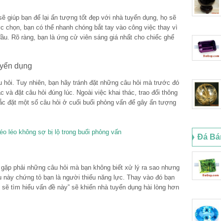
ẽ giúp bạn để lại ấn tượng tốt đẹp với nhà tuyển dụng, họ sẽ
c chọn, bạn có thể nhanh chóng bắt tay vào công việc thay vì
 đầu. Rõ ràng, bạn là ứng cử viên sáng giá nhất cho chiếc ghế
uyển dụng
u hỏi. Tuy nhiên, bạn hãy tránh đặt những câu hỏi mà trước đó
c và đặt câu hỏi đúng lúc. Ngoài việc khai thác, trao đổi thông
hắc đặt một số câu hỏi ở cuối buổi phỏng vấn để gây ấn tượng
éo léo không sợ bị lộ trong buổi phỏng vấn
Đá Bá
gặp phải những câu hỏi mà bạn không biết xử lý ra sao nhưng
iều này chứng tỏ bạn là người thiếu năng lực. Thay vào đó bạn
 sẽ tìm hiểu vấn đề này” sẽ khiến nhà tuyển dụng hài lòng hơn