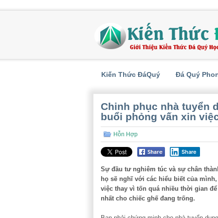
Kiến Thức ĐáQuý
Đá Quý Pho
Chinh phục nhà tuyển d
buổi phỏng vấn xin việ
Hỗn Hợp
Share
Sự đầu tư nghiêm túc và sự chân thành
họ sẽ nghĩ với các hiểu biết của mình
việc thay vì tốn quá nhiều thời gian để
nhất cho chiếc ghế đang trống.
Bạn phải chứng minh cho nhà tuyển dụng t