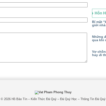
Hỗn 
Bí mật “k
giới nhà
Những đ
qua khi 
Vợ chồng
hay đi t
© 2026
Hồ Bảo Tín – Kiến Thức Đá Quý – Đá Quý Học – Thông Tin Đá Quý