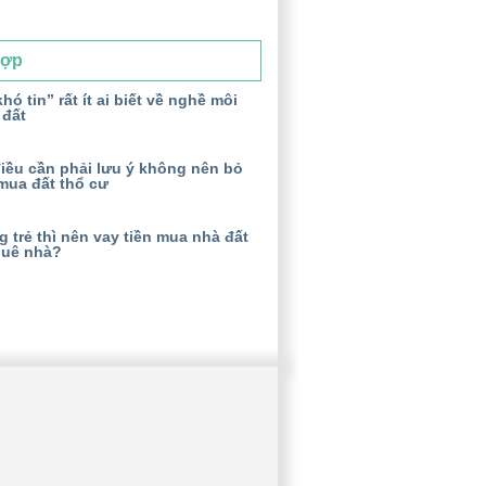
Hợp
hó tin” rất ít ai biết về nghề môi
 đất
iều cần phải lưu ý không nên bỏ
mua đất thổ cư
 trẻ thì nên vay tiền mua nhà đất
huê nhà?