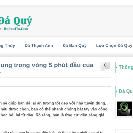
ng Thủy
Đá Thạch Anh
Đá Bán Quý
Lựa Chọn Đá Quý
ụng trong vòng 5 phút đầu của
0
Thông
c
Đá Qu
 sẽ giúp bạn để lại ấn tượng tốt đẹp với nhà tuyển dụng,
, nếu được chọn, bạn có thể nhanh chóng bắt tay vào công
 học hỏi lại từ đầu. Rõ ràng, bạn là ứng cử viên sáng giá
hấy rằng bạn là người đặc biệt và thích hợp nhất cho vị trí