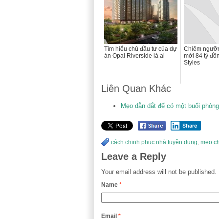
Tìm hiểu chủ đầu tư của dự
Chiêm ngưỡn
án Opal Riverside là ai
mới 84 tỷ đồ
Styles
Liên Quan Khác
Mẹo dẫn dắt để có một buổi phỏng
Share
cách chinh phục nhà tuyền dụng
,
mẹo ch
Leave a Reply
Your email address will not be published.
Name
*
Email
*