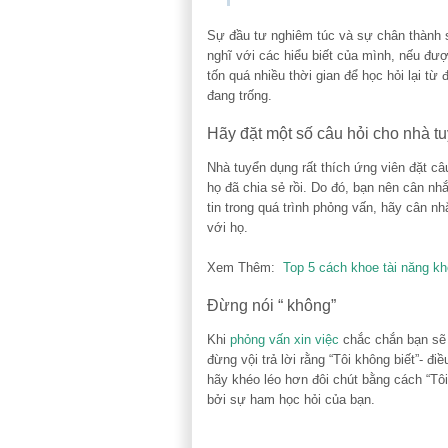
Sự đầu tư nghiêm túc và sự chân thành s
nghĩ với các hiểu biết của mình, nếu đượ
tốn quá nhiều thời gian để học hỏi lại từ
đang trống.
Hãy đặt một số câu hỏi cho nhà t
Nhà tuyển dụng rất thích ứng viên đặt câ
họ đã chia sẻ rồi. Do đó, bạn nên cân nhắ
tin trong quá trình phỏng vấn, hãy cân n
với họ.
Xem Thêm:
Top 5 cách khoe tài năng kh
Đừng nói “ không”
Khi
phỏng vấn xin việc
chắc chắn bạn sẽ 
đừng vội trả lời rằng “Tôi không biết”- đ
hãy khéo léo hơn đôi chút bằng cách “Tôi
bởi sự ham học hỏi của bạn.