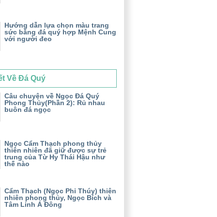
Hướng dẫn lựa chọn màu trang
sức bằng đá quý hợp Mệnh Cung
với người đeo
ết Về Đá Quý
Câu chuyện về Ngọc Đá Quý
Phong Thủy(Phần 2): Rủ nhau
buôn đá ngọc
Ngọc Cẩm Thạch phong thủy
thiên nhiên đã giữ được sự trẻ
trung của Từ Hy Thái Hậu như
thế nào
Cẩm Thạch (Ngọc Phỉ Thúy) thiên
nhiên phong thủy, Ngọc Bích và
Tâm Linh Á Đông