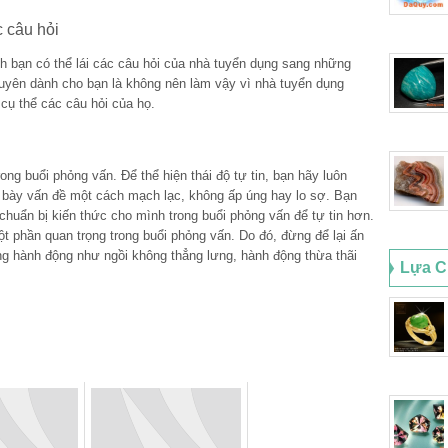
c câu hỏi
nh bạn có thể lái các câu hỏi của nhà tuyển dụng sang những
uyên dành cho bạn là không nên làm vậy vì nhà tuyển dụng
cụ thể các câu hỏi của họ.
rong buổi phỏng vấn. Để thể hiện thái độ tự tin, bạn hãy luôn
h bày vấn đề một cách mạch lạc, không ấp úng hay lo sợ. Bạn
 chuẩn bị kiến thức cho mình trong buổi phỏng vấn để tự tin hơn.
t phần quan trọng trong buổi phỏng vấn. Do đó, đừng để lại ấn
g hành động như ngồi không thẳng lưng, hành động thừa thãi
Lựa C