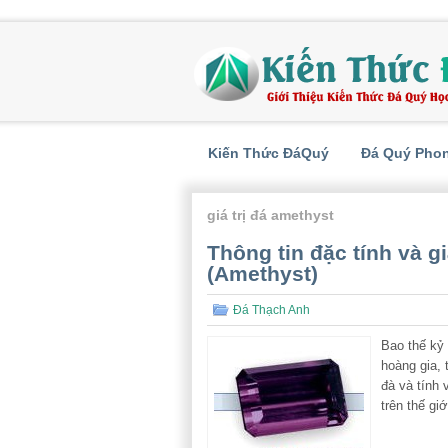
Kiến Thức ĐáQuý
Đá Quý Pho
giá trị đá amethyst
Thông tin đặc tính và g
(Amethyst)
Đá Thạch Anh
Bao thế kỷ
hoàng gia,
đà và tính 
trên thế gi