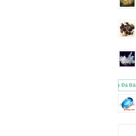
Đá Bá