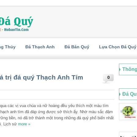
ng Thủy
Đá Thạch Anh
Đá Bán Quý
Lựa Chọn Đá Quý
Thông
iá trị đá quý Thạch Anh Tím
0
Đá Qu
 qua các vị vua chúa và nữ hoàng đều yêu thích một màu tím
 thạch anh tím đã đáp ứng được sở thích ấy. Nhờ màu sắc đậm
vững bền, nó đã trở thành một trong những đá quý phổ biến nhất
ới. Lịch sử
more »