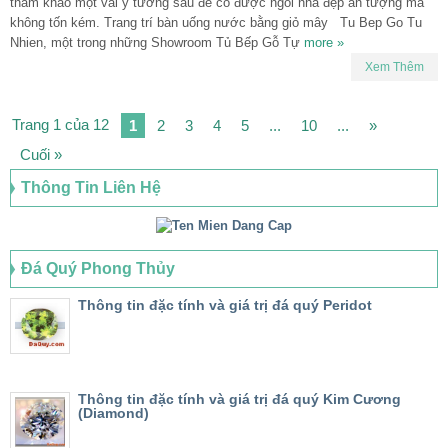
tham khảo một vài ý tưởng sau để có được ngôi nhà đẹp ấn tượng mà
không tốn kém. Trang trí bàn uống nước bằng giỏ mây Tu Bep Go Tu
Nhien, một trong những Showroom Tủ Bếp Gỗ Tự
more »
Xem Thêm
Trang 1 của 12
1
2
3
4
5
...
10
...
»
Cuối »
Thông Tin Liên Hệ
Đá Quý Phong Thủy
Thông tin đặc tính và giá trị đá quý Peridot
Thông tin đặc tính và giá trị đá quý Kim Cương
(Diamond)