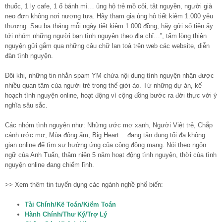
thuốc, 1 ly cafe, 1 ổ bánh mì… ủng hộ trẻ mồ côi, tật nguyền, người già
neo đơn không nơi nương tựa. Hãy tham gia ủng hộ tiết kiệm 1.000 yêu
thương. Sau ba tháng mỗi ngày tiết kiệm 1.000 đồng, hãy gửi số tiền ấy
tới nhóm những người bạn tình nguyện theo địa chỉ…”, tấm lòng thiện
nguyện gửi gắm qua những câu chữ lan toả trên web các website, diễn
đàn tình nguyện.
Đôi khi, những tin nhắn spam YM chứa nội dung tình nguyện nhận được
nhiều quan tâm của người trẻ trong thế giới ảo. Từ những dự án, kế
hoạch tình nguyện online, hoạt động vì cộng đồng bước ra đời thực với ý
nghĩa sâu sắc.
Các nhóm tình nguyện như: Những ước mơ xanh, Người Việt trẻ, Chắp
cánh ước mơ, Mùa đông ấm, Big Heart… đang tận dụng tối đa không
gian online để tìm sự hưởng ứng của cộng đồng mạng. Nói theo ngôn
ngữ của Anh Tuấn, thâm niên 5 năm hoạt động tình nguyện, thời của tình
nguyện online đang chiếm lĩnh.
>> Xem thêm tin tuyển dụng các ngành nghề phổ biến:
Tài Chính/Kế Toán/Kiểm Toán
Hành Chính/Thư Ký/Trợ Lý