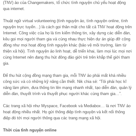
(TNV) ảo của Changemakers, tổ chức tình nguyện chủ yếu hoạt động
qua internet.
Thuật ngữ virtual volunteering (tình nguyện ảo, tình nguyện online, tình
nguyện trực tuyến…) là cách gọi thân mật cho tất cả TNV hoạt động trên
Internet. Công việc của họ là tìm kiếm thông tin, xây dựng các diễn đàn,
kêu gọi mọi người tham gia và cùng nhau thực hiện dự án giúp đỡ cộng
đồng như mọi hoạt động tình nguyện khác (bảo vệ môi trường, làm từ
thiện xã hội). Tình nguyện ảo linh hoạt, dễ triển khai, làm mọi lúc mọi nơi
cùng Internet nên đang thu hút đông đảo giới trẻ trên khắp thế giới tham
gia.
Để thu hút cộng đồng mạng tham gia, mỗi TNV ảo phải mất khá nhiều
công sức và có những kỹ năng cần thiết. Nik chia sẻ: “Tôi phải học kĩ
năng làm phim, đưa thông tin lên mạng nhanh nhất, tạo diễn đàn, quản lý
diễn đàn, thuyết trình và thuyết phục người khác cùng tham gia…”.
Các trang xã hội như Myspace, Facebook và Mediabox… là nơi TNV ảo
hoạt động nhiều nhất. Họ gửi thông điệp tình nguyện và kết nối thông
điệp đó tới mọi người thông qua các trang mạng xã hội.
Thời của tình nguyện online