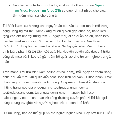
Nếu bạn ở vị trí là một nhà tuyển dụng thì thông tin về
Người
Tìm Việc
,
Người Tìm Việc 24h
sẽ giúp ích rất nhiều cho việc
tìm kiếm nhân sự cho công ty.
Tại Việt Nam, xu hướng tình nguyện ảo bắt đầu lan toả mạnh mẽ trong
cộng đồng người trẻ. “Mình đang muốn quyên góp quần áo, bánh kẹo
tặng các em nhỏ tại trung tâm Vì ngày mai, ai có quần áo cũ, bánh kẹo,
hay tiền mặt muốn giúp đỡ các em nhỏ liên lạc theo số điện thoại
097786…”, dòng tin treo trên Facebook Na Nguyễn nhận được những
bình luận, phản hồi tới tấp. Kết quả, Na Nguyễn quyên góp được 4 triệu
đồng để mua bánh kẹo và gần trăm bộ quần áo cho trẻ em nghèo trong 1
tuần.
Trên mạng Trái tim Việt Nam online (ttvnol.com), mỗi ngày có thêm hàng
chục chủ đề mới liên quan đến hoạt động tình nguyện và luôn nhận được
phản ứng tích cực, mạnh mẽ từ cộng đồng mạng. Trên diễn đàn của
những trang web địa phương như tuoitrequangnam.com.vn,
tuoitredatquang.com, tuyenquangonline.net, mangbinhdinh.com,
haiphongcity.net…, các bạn trẻ cũng thường xuyên phát đi lời kêu gọi
cùng chung tay giúp đỡ người nghèo, trẻ em còn khó khăn…
“1.000 đồng, bạn có thể giúp những người nghèo khó. Hãy bớt hút 1 điếu