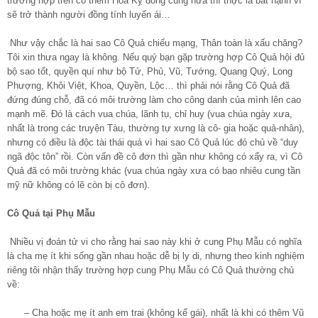
trường hợp trên có thêm Hóa Kỵ đồng cung nữa thì thực là bất hạnh vì
sẽ trở thành người đồng tính luyến ái…
Như vậy chắc là hai sao Cô Quả chiếu mạng, Thân toàn là xấu chăng?
Tôi xin thưa ngay là không. Nếu quý bạn gặp trường hợp Cô Quả hội đủ
bộ sao tốt, quyền quí như bộ Tử, Phủ, Vũ, Tướng, Quang Quý, Long
Phượng, Khôi Việt, Khoa, Quyền, Lộc… thì phải nói rằng Cô Quả đã
đứng đúng chỗ, đã có môi trường làm cho công danh của mình lên cao
mạnh mẽ. Đó là cách vua chúa, lãnh tụ, chỉ huy (vua chúa ngày xưa,
nhất là trong các truyện Tàu, thường tự xưng là cô- gia hoặc quả-nhân),
nhưng có điều là độc tài thái quá vì hai sao Cô Quả lúc đó chủ về “duy
ngã độc tôn” rồi. Còn vấn đề cô đơn thì gần như không có xẩy ra, vì Cô
Quả đã có môi trường khác (vua chúa ngày xưa có bao nhiêu cung tần
mỹ nữ không có lẽ còn bị cô đơn).
Cô Quả tại Phụ Mẫu
Nhiều vị đoán tử vi cho rằng hai sao này khi ở cung Phụ Mẫu có nghĩa
là cha mẹ ít khi sống gần nhau hoặc dễ bị ly di, nhưng theo kinh nghiệm
riêng tôi nhận thấy trường hợp cung Phụ Mẫu có Cô Quả thường chủ
về:
– Cha hoặc mẹ ít anh em trai (không kể gái), nhất là khi có thêm Vũ