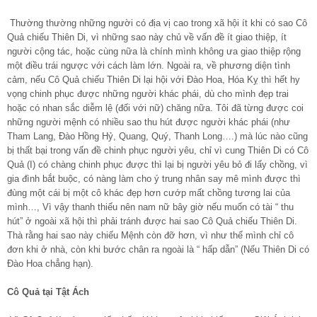
Thường thường những người có địa vị cao trong xã hội ít khi có sao Cô
Quả chiếu Thiên Di, vì những sao này chủ về vấn đề ít giao thiệp, ít
người cộng tác, hoặc cùng nữa là chính mình không ưa giao thiệp rộng
một điều trái ngược với cách làm lớn. Ngoài ra, về phương diện tình
cảm, nếu Cô Quả chiếu Thiên Di lại hội với Đào Hoa, Hóa Kỵ thì hết hy
vọng chinh phục được những người khác phái, dù cho mình đẹp trai
hoặc có nhan sắc diễm lệ (đối với nữ) chăng nữa. Tôi đã từng được coi
những người mệnh có nhiều sao thu hút được người khác phái (như
Tham Lang, Đào Hồng Hỷ, Quang, Quý, Thanh Long….) mà lúc nào cũng
bị thất bại trong vấn đề chinh phục người yêu, chỉ vì cung Thiên Di có Cô
Quả (I) có chàng chinh phục được thì lại bị người yêu bỏ đi lấy chồng, vì
gia đình bắt buộc, có nàng làm cho ý trung nhân say mê mình được thì
đùng một cái bị một cô khác đẹp hơn cướp mất chồng tương lai của
mình…, Vì vậy thanh thiếu nên nam nữ bây giờ nếu muốn có tài “ thu
hút” ở ngoài xã hội thì phải tránh được hai sao Cô Quả chiếu Thiên Di.
Thà rằng hai sao này chiếu Mệnh còn đỡ hơn, vì như thế mình chỉ cô
đơn khi ở nhà, còn khi bước chân ra ngoài là “ hấp dẫn” (Nếu Thiên Di có
Đào Hoa chẳng hạn).
Cô Quả tại Tật Ách