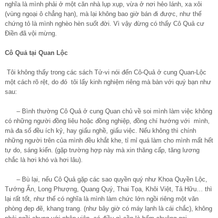
nghĩa là mình phải ở một căn nhà lụp xụp, vừa ở nơi hẻo lánh, xa xôi
(vùng ngoại ô chẳng hạn), mà lại không bao giờ bán đi được, như thế
chứng tỏ là mình nghèo hèn suốt đời. Vì vậy đừng có thấy Cô Quả cư
Điền đã vội mừng.
Cô Quả tại Quan Lộc
Tôi không thấy trong các sách Tử-vi nói đến Cô-Quả ở cung Quan-Lộc
một cách rõ rệt, do đó tôi lấy kinh nghiệm riêng mà bàn với quý bạn như
sau:
– Bình thường Cô Quả ở cung Quan chủ về soi mình làm việc không
có những người đồng liêu hoặc đồng nghiệp, đồng chí hướng với mình,
mà đa số đều ích kỷ, hay giấu nghề, giấu việc. Nếu không thì chính
những người trên của mình đều khắt khe, tỉ mỉ quá làm cho mình mất hết
tự do, sáng kiến. (gặp trường hợp này mà xin thăng cấp, tăng lương
chắc là hơi khó và hơi lâu).
– Bù lại, nếu Cô Quả gặp các sao quyền quý như Khoa Quyền Lộc,
Tướng Ấn, Long Phượng, Quang Quý, Thai Tọa, Khôi Việt, Tả Hữu… thì
lại rất tốt, như thế có nghĩa là mình làm chức lớn ngồi riêng một văn
phòng đẹp đẽ, khang trang. (như bây giờ có máy lạnh là cái chắc), không