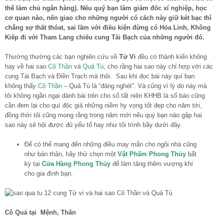
thể làm chủ ngân hàng). Nếu quý bạn làm giám đốc xí nghiệp, học
cơ quan nào, nên giao cho những người có cách này giữ két bạc thì
chẳng sợ thất thóat, sai lầm với điều kiện đừng có Hỏa Linh, Không
Kiếp đi với Tham Lang chiếu cung Tài Bạch của những người đó.
Thường thường các bạn nghiên cứu về
Tử Vi
đều có thành kiến không
hay về hai sao
Cô Thần
và
Quả Tú
, cho rằng hai sao này chỉ hợp với các
cung Tài Bạch và Điền Trạch mà thôi. Sau khi đọc bài này quí bạn
không thấy
Cô Thần
– Quả Tú là “đáng nghét”. Và cũng vì lý do này mà
tôi không ngần ngại dành bài trên cho số tất niên KHHB là số báo cũng
cần đem lại cho quí độc giả những niềm hy vọng tốt đẹp cho năm tới,
đồng thời tôi cũng mong rằng trong năm mới nếu quý bạn nào gặp hai
sao này sẽ hội được đủ yếu tố hay như tôi trình bầy dưới đây.
Để có thể mang đến những điều may mắn cho ngôi nhà cũng
như bản thân, hãy thử chọn một
Vật Phẩm Phong Thủy
bất
kỳ tại
Cửa Hàng Phong Thủy
để làm tăng thêm vượng khí
cho gia đình bạn.
Cô Quả tại Mệnh, Thân