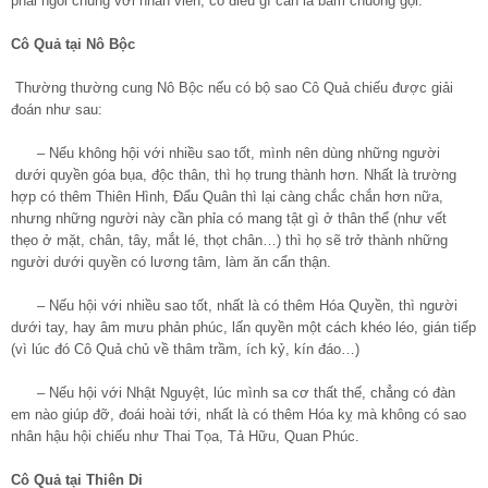
phải ngồi chung với nhân viên, có điều gì cần là bấm chuông gọi.
Cô Quả tại Nô Bộc
Thường thường cung Nô Bộc nếu có bộ sao Cô Quả chiếu được giải
đoán như sau:
– Nếu không hội với nhiều sao tốt, mình nên dùng những người
dưới quyền góa bụa, độc thân, thì họ trung thành hơn. Nhất là trường
hợp có thêm Thiên Hình, Đẩu Quân thì lại càng chắc chắn hơn nữa,
nhưng những người này cần phỉa có mang tật gì ở thân thể (như vết
thẹo ở mặt, chân, tây, mắt lé, thọt chân…) thì họ sẽ trở thành những
người dưới quyền có lương tâm, làm ăn cẩn thận.
– Nếu hội với nhiều sao tốt, nhất là có thêm Hóa Quyền, thì người
dưới tay, hay âm mưu phản phúc, lấn quyền một cách khéo léo, gián tiếp
(vì lúc đó Cô Quả chủ về thâm trầm, ích kỷ, kín đáo…)
– Nếu hội với Nhật Nguyệt, lúc mình sa cơ thất thế, chẳng có đàn
em nào giúp đỡ, đoái hoài tới, nhất là có thêm Hóa kỵ mà không có sao
nhân hậu hội chiếu như Thai Tọa, Tả Hữu, Quan Phúc.
Cô Quả tại Thiên Di