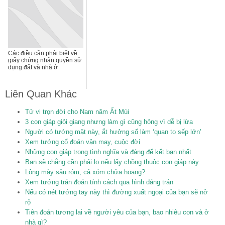
Các điều cần phải biết về
giấy chứng nhận quyền sử
dụng đất và nhà ở
Liên Quan Khác
Tử vi trọn đời cho Nam năm Ất Mùi
3 con giáp giỏi giang nhưng làm gì cũng hỏng vì dễ bị lừa
Người có tướng mặt này, ắt hưởng số làm ‘quan to sếp lớn’
Xem tướng cổ đoán vận may, cuộc đời
Những con giáp trọng tình nghĩa và đáng để kết bạn nhất
Bạn sẽ chẳng cần phải lo nếu lấy chồng thuộc con giáp này
Lông mày sâu róm, cả xóm chửa hoang?
Xem tướng trán đoán tính cách qua hình dáng trán
Nếu có nét tướng tay này thì đường xuất ngoại của bạn sẽ nở
rộ
Tiên đoán tương lai về người yêu của bạn, bao nhiêu con và ở
nhà gì?