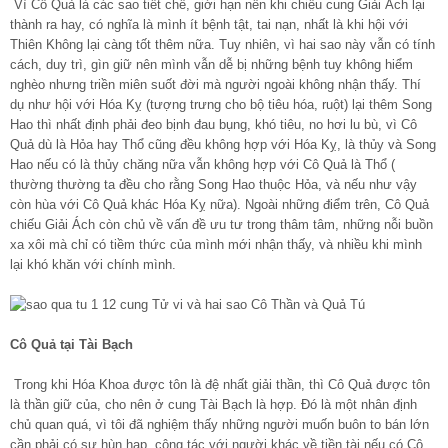
Vì Cô Quả là các sao tiết chế, giới hạn nên khi chiếu cung Giải Ách lại
thành ra hay, có nghĩa là mình ít bệnh tật, tai nạn, nhất là khi hội với
Thiên Không lại càng tốt thêm nữa. Tuy nhiên, vì hai sao này vẫn có tính
cách, duy trì, gìn giữ nên mình vẫn dễ bị những bệnh tuy không hiểm
nghèo nhưng triền miên suốt đời mà người ngoài không nhận thấy. Thí
dụ như hội với Hóa Kỵ (tượng trưng cho bộ tiêu hóa, ruột) lại thêm Song
Hao thì nhất định phải đeo bịnh đau bụng, khó tiêu, no hơi lu bù, vì Cô
Quả dù là Hỏa hay Thổ cũng đều không hợp với Hóa Kỵ, là thủy và Song
Hao nếu có là thủy chăng nữa vẫn không hợp với Cô Quả là Thổ (
thường thường ta đều cho rằng Song Hao thuộc Hỏa, và nếu như vậy
còn hùa với Cô Quả khác Hóa Kỵ nữa). Ngoài những điểm trên, Cô Quả
chiếu Giải Ách còn chủ về vấn đề ưu tư trong thâm tâm, những nỗi buồn
xa xôi mà chỉ có tiềm thức của mình mới nhận thấy, và nhiều khi mình
lại khó khăn với chính mình.
Cô Quả tại Tài Bạch
Trong khi Hóa Khoa được tôn là đệ nhất giải thần, thì Cô Quả được tôn
là thần giữ của, cho nên ở cung Tài Bạch là hợp. Đó là một nhân định
chủ quan quá, vì tôi đã nghiệm thấy những người muốn buôn to bán lớn
cần phải có sự hùn hạp, cộng tác với người khác về tiền tài nếu có Cô