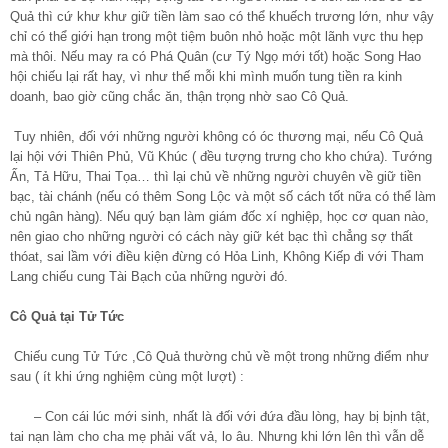
Quả thì cứ khư khư giữ tiền làm sao có thể khuếch trương lớn, như vậy
chỉ có thể giới hạn trong một tiệm buôn nhỏ hoặc một lãnh vực thu hẹp
mà thôi. Nếu may ra có Phá Quân (cư Tý Ngọ mới tốt) hoặc Song Hao
hội chiếu lại rất hay, vì như thế mỗi khi mình muốn tung tiền ra kinh
doanh, bao giờ cũng chắc ăn, thận trọng nhờ sao Cô Quả.
Tuy nhiên, đối với những người không có óc thương mại, nếu Cô Quả
lại hội với Thiên Phủ, Vũ Khúc ( đều tượng trưng cho kho chứa). Tướng
Ấn, Tả Hữu, Thai Tọa… thì lại chủ về những người chuyên về giữ tiền
bạc, tài chánh (nếu có thêm Song Lộc và một số cách tốt nữa có thể làm
chủ ngân hàng). Nếu quý bạn làm giám đốc xí nghiệp, học cơ quan nào,
nên giao cho những người có cách này giữ két bạc thì chẳng sợ thất
thóat, sai lầm với điều kiện đừng có Hỏa Linh, Không Kiếp đi với Tham
Lang chiếu cung Tài Bạch của những người đó.
Cô Quả tại Tử Tức
Chiếu cung Tử Tức ,Cô Quả thường chủ về một trong những điểm như
sau ( ít khi ứng nghiệm cùng một lượt) :
– Con cái lúc mới sinh, nhất là đối với đứa đầu lòng, hay bị bịnh tật,
tai nạn làm cho cha mẹ phải vất vả, lo âu. Nhưng khi lớn lên thì vẫn dễ