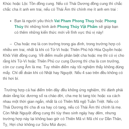
Khúc hoặc Lộc Tồn đồng cung. Nếu có Thái Dương đồng cung thì chắc
chắc cha ít anh em trai, nếu có Thái Âm thì chính mẹ ít anh em trai :
Bạn là người yêu thích
Vat Pham Phong Thuy
hoặc
Phong
Thủy
thì những hình ảnh
Phong Thủy Vật Phẩm
sẽ giúp bạn
có thêm những kiến thức mới về lĩnh vực thú vị này!
– Cha hoặc mẹ là con trưởng trong gia đình, trong trường hợp có
nhiều em trai, nhất là khi có Tử-Vi hoặc Thiên Phủ hội Hóa Quyền hoặc
Khôi Việt đồng cung. Về điểm muốn phân biệt cha hoặc mẹ thì có vị cho
rằng khi Tử-Vi hoặc Thiên Phủ cư cung Dương thì cha là con trưởng,
còn cư cung Âm là mẹ. Tuy nhiên điểm này tôi nghiệm thấy không đúng
mấy. Chỉ dễ đoán khi có Nhật hay Nguyệt. Nếu 4 sao trên đều không có
thì hơi bí.
Trường hợp cả hai điểm trên đây đều không ứng nghiệm, thì đành phải
đoán rằng lúc đương số ra chào đời, cha mẹ bị tang tóc hoặc xa cách
nhau một thời gian ngắn, nhất là có Thiên Mã ngộ Tuần Triệt. Nếu có
Thái Dương thì cha đi xa hay có tang, nếu có Thái Âm thì chính là mẹ.
Còn Nhật Nguyệt đồng cung thì tùy theo sinh ngày hay đêm, nhưng
trường hợp này lại không bao giờ có Thiên Mã vì Mã chỉ cư Dần Thân,
Tỵ, Hợi chứ không cư Sửu Mùi được.