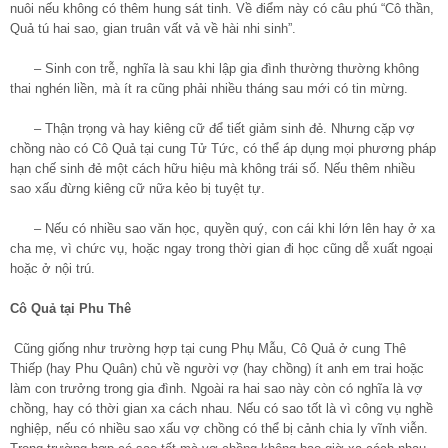
nuôi nếu không có thêm hung sát tinh. Về điểm này có câu phú “Cô thần,
Quả tú hai sao, gian truân vất vả về hài nhi sinh”.
– Sinh con trễ, nghĩa là sau khi lập gia đình thường thường không
thai nghén liền, mà ít ra cũng phải nhiều tháng sau mới có tin mừng.
– Thận trọng và hay kiêng cữ để tiết giảm sinh đẻ. Nhưng cặp vợ
chồng nào có Cô Quả tại cung Tử Tức, có thể áp dụng mọi phương pháp
hạn chế sinh đẻ một cách hữu hiệu mà không trái số. Nếu thêm nhiều
sao xấu đừng kiêng cữ nữa kẻo bị tuyệt tự.
– Nếu có nhiều sao văn học, quyền quý, con cái khi lớn lên hay ở xa
cha mẹ, vì chức vụ, hoặc ngay trong thời gian đi học cũng dễ xuất ngoại
hoặc ở nội trú.
Cô Quả tại Phu Thê
Cũng giống như trường hợp tại cung Phụ Mẫu, Cô Quả ở cung Thê
Thiếp (hay Phu Quân) chủ về người vợ (hay chồng) ít anh em trai hoặc
làm con trưởng trong gia đình. Ngoài ra hai sao này còn có nghĩa là vợ
chồng, hay có thời gian xa cách nhau. Nếu có sao tốt là vì công vụ nghề
nghiệp, nếu có nhiều sao xấu vợ chồng có thể bị cảnh chia ly vĩnh viễn.