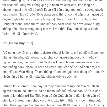
Trong trường hợp có sao tốt mà vợ chồng không bao giờ xa cách nhau
thì phải hiểu rằng vợ chồng giữ gìn nhau rất chặt chẽ, khó lòng có
chuyện ngoại tình nổi và nhất là cả đôi bên cùng độc đoán, cương quyết
và đa nghi. Nếu có Đào Hồng đồng cung thì rất có thể gặp phải người dở
duyên (nghĩa là có vợ hoặc chồng rồi) đang ở góa. Trường hợp Đào
Hồng tại Mệnh Thân thì rất khó kết hôn sớm hoặc có sớm được cũng
không bền, như sương đọng ban mai mà thôi. Đây mới đúng là cách
“trăm mối tối nằm không”.
Cô Quả tại Huynh Đệ
Về cung này tôi chưa tìm ra được điều gì khác lạ, chỉ có điểm là anh em
không nên sống gần nhau, hoặc phải có người sống xa cách hoặc vì
ngoại cảnh gây nên (như vấn đề di cư khiến cho anh em kẻ nam người
bắc chẳng hạn). Ngoài ra hai sao này cũng tiết chế bớt số anh em, chị
em. Nếu có Đào Hồng, Thiên không thì chị em gái dễ bị dang dở, trắc trở
nhiều lần về hôn phối, hoặc lấy chồng không cưới hỏi.
Trước khi chấm dứt bài này tôi thấy cần nêu ra một điểm nữa: nhiều
người nhờ tôi coi dùm tử vi có thành kiến xấu về hai sao Cô Quả đến
mức là khi thấy tới Đại Tiểu Hạn có Cô Quả chiếu là đâm lo về vấn đề
chia ly, cô đơn, hạnh phúc vợ chồng xáo trộn. Thậm chí có những quân
nhân thấy gặp hạn Cô Quả là lo bị cắm trại 100% thực sự, bị đổi đi xa, bị