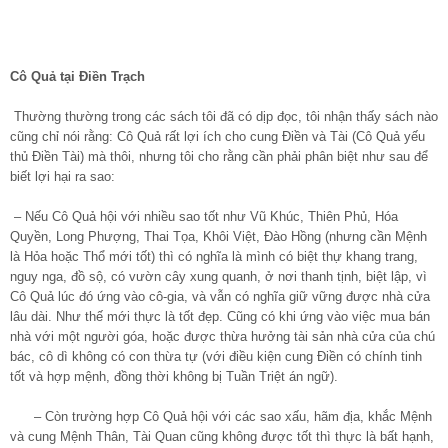
Cô Quả tại Điền Trạch
Thường thường trong các sách tôi đã có dịp đọc, tôi nhận thấy sách nào
cũng chỉ nói rằng: Cô Quả rất lợi ích cho cung Điền và Tài (Cô Quả yếu
thủ Điền Tài) mà thôi, nhưng tôi cho rằng cần phải phân biệt như sau để
biết lợi hại ra sao:
– Nếu Cô Quả hội với nhiều sao tốt như Vũ Khúc, Thiên Phủ, Hóa
Quyền, Long Phượng, Thai Tọa, Khôi Việt, Đào Hồng (nhưng cần Mệnh
là Hỏa hoặc Thổ mới tốt) thì có nghĩa là mình có biệt thự khang trang,
nguy nga, đồ sộ, có vườn cây xung quanh, ở nơi thanh tịnh, biệt lập, vì
Cô Quả lúc đó ứng vào cô-gia, và vẫn có nghĩa giữ vững được nhà cửa
lâu dài. Như thế mới thực là tốt đẹp. Cũng có khi ứng vào việc mua bán
nhà với một người góa, hoặc được thừa hưởng tài sản nhà cửa của chú
bác, cô dì không có con thừa tự (với điều kiện cung Điền có chính tinh
tốt và hợp mệnh, đồng thời không bị Tuần Triệt án ngữ).
– Còn trường hợp Cô Quả hội với các sao xấu, hãm địa, khắc Mệnh
và cung Mệnh Thân, Tài Quan cũng không được tốt thì thực là bất hạnh,