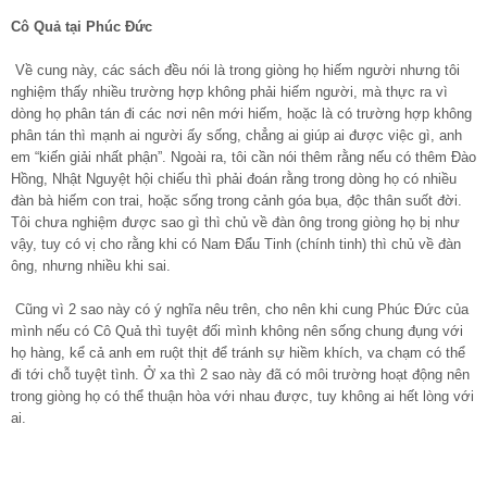
Cô Quả tại Phúc Đức
Về cung này, các sách đều nói là trong giòng họ hiếm người nhưng tôi
nghiệm thấy nhiều trường hợp không phải hiếm người, mà thực ra vì
dòng họ phân tán đi các nơi nên mới hiếm, hoặc là có trường hợp không
phân tán thì mạnh ai người ấy sống, chẳng ai giúp ai được việc gì, anh
em “kiến giải nhất phận”. Ngoài ra, tôi cần nói thêm rằng nếu có thêm Đào
Hồng, Nhật Nguyệt hội chiếu thì phải đoán rằng trong dòng họ có nhiều
đàn bà hiếm con trai, hoặc sống trong cảnh góa bụa, độc thân suốt đời.
Tôi chưa nghiệm được sao gì thì chủ về đàn ông trong giòng họ bị như
vậy, tuy có vị cho rằng khi có Nam Đẩu Tinh (chính tinh) thì chủ về đàn
ông, nhưng nhiều khi sai.
Cũng vì 2 sao này có ý nghĩa nêu trên, cho nên khi cung Phúc Đức của
mình nếu có Cô Quả thì tuyệt đối mình không nên sống chung đụng với
họ hàng, kể cả anh em ruột thịt để tránh sự hiềm khích, va chạm có thể
đi tới chỗ tuyệt tình. Ở xa thì 2 sao này đã có môi trường hoạt động nên
trong giòng họ có thể thuận hòa với nhau được, tuy không ai hết lòng với
ai.