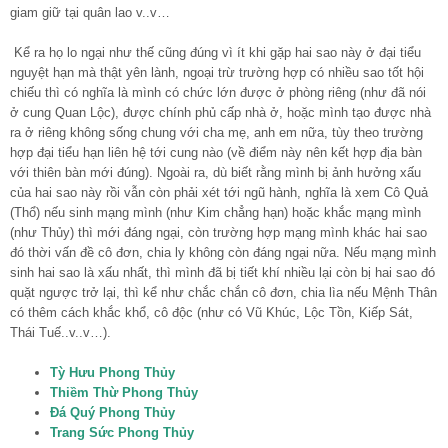
giam giữ tại quân lao v..v…
Kể ra họ lo ngại như thế cũng đúng vì ít khi gặp hai sao này ở đại tiểu
nguyệt hạn mà thật yên lành, ngoại trừ trường hợp có nhiều sao tốt hội
chiếu thì có nghĩa là mình có chức lớn được ở phòng riêng (như đã nói
ở cung Quan Lộc), được chính phủ cấp nhà ở, hoặc mình tạo được nhà
ra ở riêng không sống chung với cha mẹ, anh em nữa, tùy theo trường
hợp đại tiểu hạn liên hệ tới cung nào (về điểm này nên kết hợp địa bàn
với thiên bàn mới đúng). Ngoài ra, dù biết rằng mình bị ảnh hưởng xấu
của hai sao này rồi vẫn còn phải xét tới ngũ hành, nghĩa là xem Cô Quả
(Thổ) nếu sinh mạng mình (như Kim chẳng hạn) hoặc khắc mạng mình
(như Thủy) thì mới đáng ngại, còn trường hợp mạng mình khác hai sao
đó thời vấn đề cô đơn, chia ly không còn đáng ngại nữa. Nếu mạng mình
sinh hai sao là xấu nhất, thì mình đã bị tiết khí nhiều lại còn bị hai sao đó
quặt ngược trở lại, thì kể như chắc chắn cô đơn, chia lìa nếu Mệnh Thân
có thêm cách khắc khổ, cô độc (như có Vũ Khúc, Lộc Tồn, Kiếp Sát,
Thái Tuế..v..v…).
Tỳ Hưu Phong Thủy
Thiềm Thừ Phong Thủy
Đá Quý Phong Thủy
Trang Sức Phong Thủy