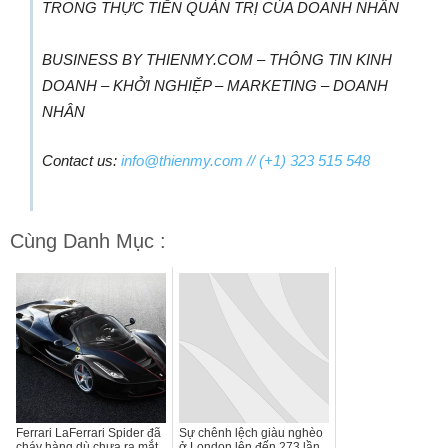
TRONG THỰC TIỄN QUẢN TRỊ CỦA DOANH NHÂN
BUSINESS BY THIENMY.COM – THÔNG TIN KINH
DOANH – KHỞI NGHIỆP – MARKETING – DOANH
NHÂN
Contact us:
info@thienmy.com
// (+1) 323 515 548
Cùng Danh Mục :
Ferrari LaFerrari Spider đã
Sự chênh lệch giàu nghèo
cháy hàng dù chưa ra mắt.
ở London lên đến 273 lần