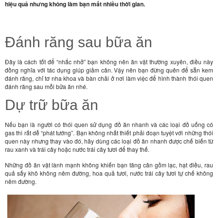
hiệu quả nhưng không làm bạn mất nhiều thời gian.
Đánh răng sau bữa ăn
Đây là cách tốt để “nhắc nhở” bạn không nên ăn vặt thường xuyên, điều này
đồng nghĩa với tác dụng giúp giảm cân. Vậy nên bạn đừng quên để sẵn kem
đánh răng, chỉ tơ nha khoa và bàn chải ở nơi làm việc để hình thành thói quen
đánh răng sau mỗi bữa ăn nhé.
Dự trữ bữa ăn
Nếu bạn là người có thói quen sử dụng đồ ăn nhanh và các loại đồ uống có
gas thì rất dễ “phát tướng”. Bạn không nhất thiết phải đoạn tuyệt với những thói
quen này nhưng thay vào đó, hãy dùng các loại đồ ăn nhanh được chế biến từ
rau xanh và trái cây hoặc nước trái cây tươi để thay thế.
Những đồ ăn vặt lành mạnh không khiến bạn tăng cân gồm lạc, hạt điều, rau
quả sấy khô không nêm đường, hoa quả tươi, nước trái cây tươi tự chế không
nêm đường.