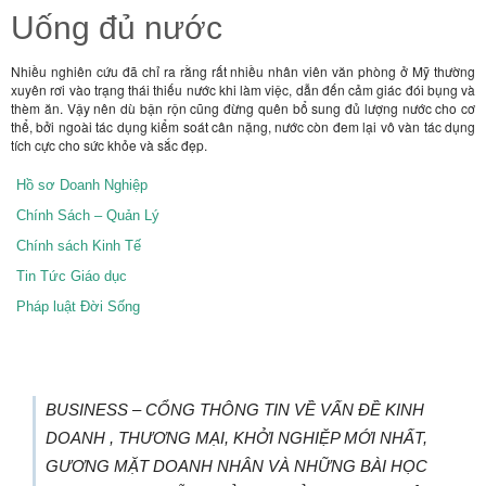
Uống đủ nước
Nhiều nghiên cứu đã chỉ ra rằng rất nhiều nhân viên văn phòng ở Mỹ thường
xuyên rơi vào trạng thái thiếu nước khi làm việc, dẫn đến cảm giác đói bụng và
thèm ăn. Vậy nên dù bận rộn cũng đừng quên bổ sung đủ lượng nước cho cơ
thể, bởi ngoài tác dụng kiểm soát cân nặng, nước còn đem lại vô vàn tác dụng
tích cực cho sức khỏe và sắc đẹp.
Hồ sơ Doanh Nghiệp
Chính Sách – Quản Lý
Chính sách Kinh Tế
Tin Tức Giáo dục
Pháp luật Đời Sống
BUSINESS – CỔNG THÔNG TIN VỀ VẤN ĐỀ KINH
DOANH , THƯƠNG MẠI, KHỞI NGHIỆP MỚI NHẤT,
GƯƠNG MẶT DOANH NHÂN VÀ NHỮNG BÀI HỌC