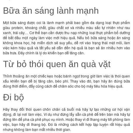
Bữa ăn sáng lành mạnh
Một bữa sáng được coi là lành mạnh phải bao gồm đa dạng loại thực phẩm
giàu protein, khoáng chất, giàu chất xơ và nhiều màu sắc tự nhiên như rau
xanh, trái cây… Cơ thể bạn cần được thu nạp những loại thực phẩm bổ dưỡng
để bắt đầu một ngày làm việc mới hiệu quả. Nếu bỏ bữa sáng hoặc ăn sáng
không khoa học, hệ miễn dịch sẽ suy yếu, dễ rơi vào trạng thái mệt mỏi, làm
việc kém hiệu quả và tất yếu sẽ dẫn đến hệ quả là bạn sẽ ăn nhiều hơn vào
bữa trưa. Đây chính là lý do khiến bạn dễ tăng cân.
Từ bỏ thói quen ăn quà vặt
Thỉnh thoảng ăn một chiếc kẹo hoặc bánh ngọt trong giờ làm việc là thói quen
xấu khiến bạn dễ bị tăng cân, béo phì. Thay vào đó, bạn hãy ăn đúng bữa
đúng thời điểm, đấy cũng cách để chăm sóc cho bộ máy tiêu hóa hiệu quả.
Đi bộ
Hãy thay đổi thói quen chôn chân cả buổi mà hãy tự tạo những cơ hội vận
động, đi lại nơi làm việc. Ví dụ như đừng lấy sẵn cà phê để trên bàn mà hãy tự
đứng lên để pha cà phê phục vụ mình. Hoặc thay vì đi thang máy tới phòng làm
việc, bạn hãy đi thang bộ. Đó là những cách kết hợp tập luyện rất hiệu quả
nhưng không làm bạn mất nhiều thời gian.