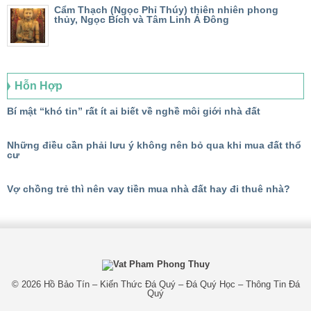
Cẩm Thạch (Ngọc Phỉ Thúy) thiên nhiên phong
thủy, Ngọc Bích và Tâm Linh Á Đông
Hỗn Hợp
Bí mật “khó tin” rất ít ai biết về nghề môi giới nhà đất
Những điều cần phải lưu ý không nên bỏ qua khi mua đất thổ
cư
Vợ chồng trẻ thì nên vay tiền mua nhà đất hay đi thuê nhà?
© 2026
Hồ Bảo Tín – Kiến Thức Đá Quý – Đá Quý Học – Thông Tin Đá
Quý