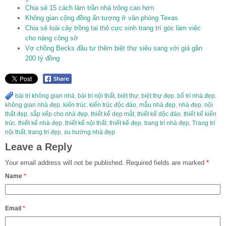
Chia sẻ 15 cách làm trần nhà trông cao hơn
Không gian cộng đồng ấn tượng ở văn phòng Texas
Chia sẻ loài cây trồng tai thỏ cực xinh trang trí góc làm việc
cho nàng công sở
Vợ chồng Becks đầu tư thêm biệt thự siêu sang với giá gần
200 tỷ đồng
bài trí không gian nhà
,
bài trí nội thất
,
biệt thự
,
biệt thự đẹp
,
bố trí nhà đẹp
,
không gian nhà đẹp
,
kiến trúc
,
kiến trúc độc đáo
,
mẫu nhà đẹp
,
nhà đẹp
,
nội
thất đẹp
,
sắp xếp cho nhà đẹp
,
thiết kế dẹp mắt
,
thiết kế dộc đáo
,
thiết kế kiến
trúc
,
thiết kế nhà đẹp
,
thiết kế nội thất
,
thiết kế đẹp
,
trang trí nhà đẹp
,
Trang trí
nội thất
,
trang trí đẹp
,
xu hướng nhà đẹp
Leave a Reply
Your email address will not be published.
Required fields are marked
*
Name
*
Email
*