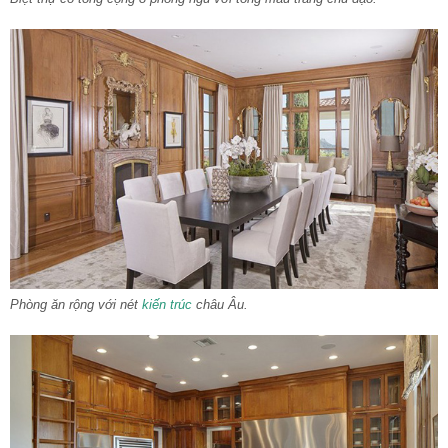
Phòng ăn rộng với nét
kiến trúc
châu Âu.