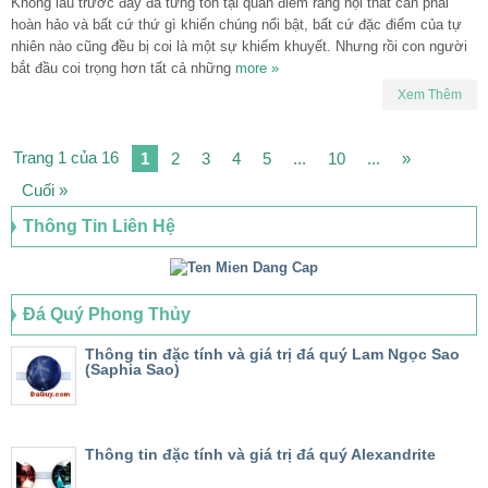
Không lâu trước đây đã từng tồn tại quan điểm rằng nội thất cần phải
hoàn hảo và bất cứ thứ gì khiến chúng nổi bật, bất cứ đặc điểm của tự
nhiên nào cũng đều bị coi là một sự khiếm khuyết. Nhưng rồi con người
bắt đầu coi trọng hơn tất cả những
more »
Xem Thêm
Trang 1 của 16
1
2
3
4
5
...
10
...
»
Cuối »
Thông Tin Liên Hệ
Đá Quý Phong Thủy
Thông tin đặc tính và giá trị đá quý Lam Ngọc Sao
(Saphia Sao)
Thông tin đặc tính và giá trị đá quý Alexandrite