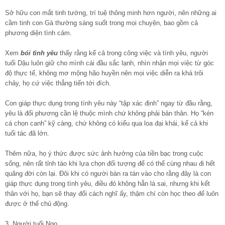
Sở hữu con mắt tinh tường, trí tuệ thông minh hơn người, nên những ai
cầm tinh con Gà thường sáng suốt trong mọi chuyện, bao gồm cả
phương diện tình cảm.
Xem
bói tình yêu
thấy rằng kể cả trong công việc và tình yêu, người
tuổi Dậu luôn giữ cho mình cái đầu sắc lạnh, nhìn nhận mọi việc từ góc
độ thực tế, không mơ mộng hão huyền nên mọi việc diễn ra khá trôi
chảy, họ cứ việc thẳng tiến tới đích.
Con giáp thực dụng trong tình yêu này “tập xác định” ngay từ đầu rằng,
yêu là đối phương cần lệ thuộc mình chứ không phải bản thân. Họ “kén
cá chọn canh” kỹ càng, chứ không có kiểu qua loa đại khái, kể cả khi
tuổi tác đã lớn.
Thêm nữa, họ ý thức được sức ảnh hưởng của tiền bạc trong cuộc
sống, nên rất tỉnh táo khi lựa chọn đối tượng để có thể cùng nhau đi hết
quãng đời còn lại. Đôi khi có người bàn ra tán vào cho rằng đây là con
giáp thực dụng trong tình yêu, điều đó không hẳn là sai, nhưng khi kết
thân với họ, bạn sẽ thay đổi cách nghĩ ấy, thậm chí còn học theo để luôn
được ở thế chủ động.
3. Người tuổi Ngọ