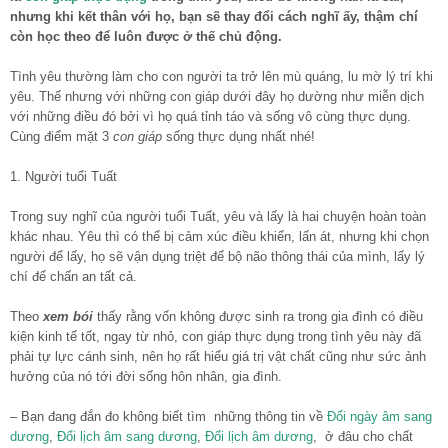
nhưng khi kết thân với họ, bạn sẽ thay đổi cách nghĩ ấy, thậm chí
còn học theo để luôn được ở thế chủ động.
Tình yêu thường làm cho con người ta trở lên mù quáng, lu mờ lý trí khi
yêu. Thế nhưng với những
con giáp
dưới đây họ dường như miễn dịch
với những điều đó bởi vì họ quá tỉnh táo và sống vô cùng thực dụng.
Cùng điểm mặt 3
con giáp
sống thực dụng nhất nhé!
1. Người tuổi Tuất
Trong suy nghĩ của người tuổi Tuất, yêu và lấy là hai chuyện hoàn toàn
khác nhau. Yêu thì có thể bị cảm xúc điều khiển, lấn át, nhưng khi chọn
người để lấy, họ sẽ vận dụng triệt để bộ não thông thái của mình, lấy lý
chí để chấn an tất cả.
Theo
xem bói
thấy rằng vốn không được sinh ra trong gia đình có điều
kiện kinh tế tốt, ngay từ nhỏ, con giáp thực dụng trong tình yêu này đã
phải tự lực cánh sinh, nên họ rất hiểu giá trị vật chất cũng như sức ảnh
hưởng của nó tới đời sống hôn nhân, gia đình.
– Bạn đang đắn đo không biết tìm những thông tin về
Đổi ngày âm sang
dương
,
Đổi lịch âm sang dương
,
Đổi lịch âm dương
, ở đâu cho chất