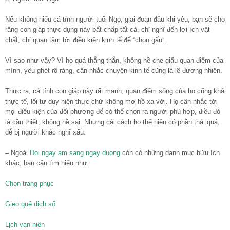
Nếu không hiểu cá tính người tuổi Ngọ, giai đoạn đầu khi yêu, bạn sẽ cho
rằng con giáp thực dụng này bất chấp tất cả, chỉ nghĩ đến lợi ích vật
chất, chỉ quan tâm tới điều kiện kinh tế để “chọn gấu”.
Vì sao như vậy? Vì họ quá thẳng thắn, không hề che giấu quan điểm của
mình, yêu ghét rõ ràng, cân nhắc chuyện kinh tế cũng là lẽ đương nhiên.
Thực ra, cá tính con giáp này rất mạnh, quan điểm sống của họ cũng khá
thực tế, lối tư duy hiện thực chứ không mơ hồ xa vời. Họ cân nhắc tới
mọi điều kiện của đối phương để có thể chọn ra người phù hợp, điều đó
là cần thiết, không hề sai. Nhưng cái cách họ thể hiện có phần thái quá,
dễ bị người khác nghĩ xấu.
– Ngoài
Doi ngay am sang ngay duong
còn có những danh mục hữu ích
khác, bạn cần tìm hiểu như:
Chọn trang phục
Gieo quẻ dịch số
Lịch vạn niên