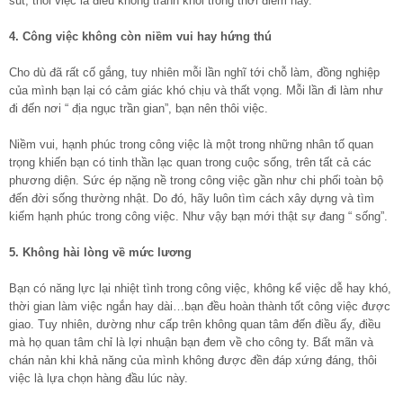
sút, thôi việc là điều không tránh khỏi trong thời điểm này.
4. Công việc không còn niềm vui hay hứng thú
Cho dù đã rất cố gắng, tuy nhiên mỗi lần nghĩ tới chỗ làm, đồng nghiệp
của mình bạn lại có cảm giác khó chịu và thất vọng. Mỗi lần đi làm như
đi đến nơi “ địa ngục trần gian”, bạn nên thôi việc.
Niềm vui, hạnh phúc trong công việc là một trong những nhân tố quan
trọng khiến bạn có tinh thần lạc quan trong cuộc sống, trên tất cả các
phương diện. Sức ép nặng nề trong công việc gần như chi phối toàn bộ
đến đời sống thường nhật. Do đó, hãy luôn tìm cách xây dựng và tìm
kiếm hạnh phúc trong công việc. Như vậy bạn mới thật sự đang “ sống”.
5. Không hài lòng về mức lương
Bạn có năng lực lại nhiệt tình trong công việc, không kể việc dễ hay khó,
thời gian làm việc ngắn hay dài…bạn đều hoàn thành tốt công việc được
giao. Tuy nhiên, dường như cấp trên không quan tâm đến điều ấy, điều
mà họ quan tâm chỉ là lợi nhuận bạn đem về cho công ty. Bất mãn và
chán nản khi khả năng của mình không được đền đáp xứng đáng, thôi
việc là lựa chọn hàng đầu lúc này.