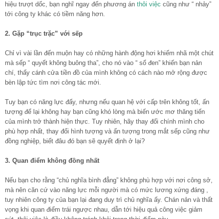
hiệu trượt dốc, bạn nghĩ ngay đến phương án
thôi việc
cũng như “ nhảy”
tới công ty khác có tiềm năng hơn.
2. Gặp “trục trặc” với sếp
Chỉ vì vài lần đến muộn hay có những hành động hơi khiếm nhã một chút
mà sếp “ quyết không buông tha”, cho nó vào “ sổ đen” khiến bạn nản
chí, thấy cánh cửa tiền đồ của mình không có cách nào mở rộng được
bèn lập tức tìm nơi công tác mới.
Tuy bạn có năng lực đấy, nhưng nếu quan hệ với cấp trên không tốt, ấn
tượng để lại không hay bạn cũng khó lòng mà biến ước mơ thăng tiến
của mình trở thành hiện thực. Tuy nhiên, hãy thay đổi chính mình cho
phù hợp nhất, thay đổi hình tượng và ấn tượng trong mắt sếp cũng như
đồng nghiệp, biết đâu đó bạn sẽ quyết định ở lại?
3. Quan điểm không đồng nhất
Nếu bạn cho rằng “chủ nghĩa bình đẳng” không phù hợp với nơi công sở,
mà nên căn cứ vào năng lực mỗi người mà có mức lương xứng đáng ,
tuy nhiên công ty của bạn lại đang duy trì chủ nghĩa ấy. Chán nản và thất
vọng khi quan điểm trái ngược nhau, dẫn tới hiệu quả công việc giảm