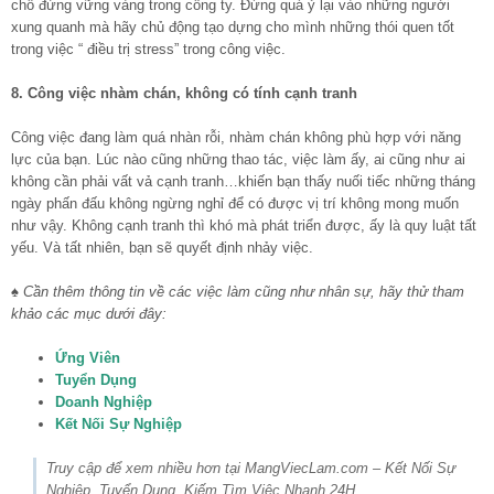
chỗ đứng vững vàng trong công ty. Đừng quá ỷ lại vào những người
xung quanh mà hãy chủ động tạo dựng cho mình những thói quen tốt
trong việc “ điều trị stress” trong công việc.
8. Công việc nhàm chán, không có tính cạnh tranh
Công việc đang làm quá nhàn rỗi, nhàm chán không phù hợp với năng
lực của bạn. Lúc nào cũng những thao tác, việc làm ấy, ai cũng như ai
không cần phải vất vả cạnh tranh…khiến bạn thấy nuối tiếc những tháng
ngày phấn đấu không ngừng nghỉ để có được vị trí không mong muốn
như vậy. Không cạnh tranh thì khó mà phát triển được, ấy là quy luật tất
yếu. Và tất nhiên, bạn sẽ quyết định nhảy việc.
♠ Cần thêm thông tin về các việc làm cũng như nhân sự, hãy thử tham
khảo các mục dưới đây:
Ứng Viên
Tuyển Dụng
Doanh Nghiệp
Kết Nối Sự Nghiệp
Truy cập để xem nhiều hơn tại MangViecLam.com – Kết Nối Sự
Nghiệp, Tuyển Dụng, Kiếm Tìm Việc Nhanh 24H