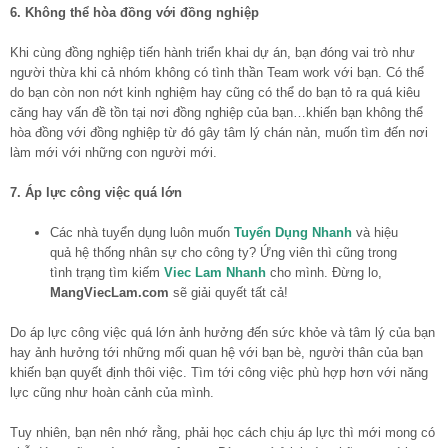
6. Không thể hòa đồng với đồng nghiệp
Khi cùng đồng nghiệp tiến hành triển khai dự án, bạn đóng vai trò như
người thừa khi cả nhóm không có tình thần Team work với bạn. Có thể
do bạn còn non nớt kinh nghiệm hay cũng có thể do bạn tỏ ra quá kiêu
căng hay vấn đề tồn tại nơi đồng nghiệp của bạn…khiến bạn không thể
hòa đồng với đồng nghiệp từ đó gây tâm lý chán nản, muốn tìm đến nơi
làm mới với những con người mới.
7. Áp lực công việc quá lớn
Các nhà tuyển dụng luôn muốn
Tuyển Dụng Nhanh
và hiệu
quả hệ thống nhân sự cho công ty? Ứng viên thì cũng trong
tình trạng tìm kiếm
Viec Lam Nhanh
cho mình. Đừng lo,
MangViecLam.com
sẽ giải quyết tất cả!
Do áp lực công việc quá lớn ảnh hưởng đến sức khỏe và tâm lý của bạn
hay ảnh hưởng tới những mối quan hệ với bạn bè, người thân của bạn
khiến bạn quyết định thôi việc. Tìm tới công việc phù hợp hơn với năng
lực cũng như hoàn cảnh của mình.
Tuy nhiên, bạn nên nhớ rằng, phải học cách chịu áp lực thì mới mong có