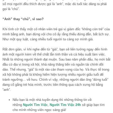
số mọi người đều thích được gọi là “anh”, mặc dù tuổi tác đáng ra phải
gọi là “chú”.
“Anh” thay “chú”, vì sao?
Khi tình cờ thấy một cô nhân viên trẻ gọi vị giám đốc “không còn trẻ” của
mình bằng anh, bạn đừng vội cho cô ấy rằng thiếu đứng đắn, bất lịch sự.
Như một quy luật, càng nhiều tuổi người ta càng sợ mình già.
Rất đơn giản, vì khi nghe đến từ “già”, bạn sẽ liên tưởng ngay đến hình
ảnh một người kém về thể chất lẫn tinh thần và cả hiệu suất làm việc.
Nhất là những người thành đạt muộn. Sau bao năm phấn đấu, họ mới bắt
đầu có địa vị trong xã hội, khả năng thăng tiến và nguồn tài chính dồi
dào. Thế nhưng, “già” là một rào cản tham vọng của họ. Và thực tế trong
xã hội không phải là không hiếm hiện tượng nhiều người giấu tuổi để
tránh ngưỡng… về hưu. Chính vì vậy, những người đàn ông “đứng tuổi”
đang cố gắng trẻ hóa mình, trước tiên thông qua cách xưng hô bằng
“anh”.
Nếu bạn là một nhà tuyển dụng thì những thông tin về
những
Người Tìm Việc
,
Người Tìm Việc 24h
sẽ giúp bạn tìm
cho mình những viên ngọc sáng giá!