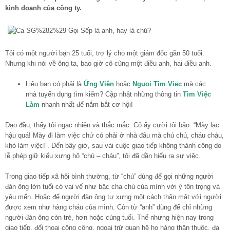
kinh doanh của công ty.
Tôi có một người bạn 25 tuổi, trợ lý cho một giám đốc gần 50 tuổi.
Nhưng khi nói về ông ta, bao giờ cô cũng một điều anh, hai điều anh.
Liệu bạn có phải là
Ứng Viên
hoặc
Nguoi Tim Viec
mà các
nhà tuyển dụng tìm kiếm? Cập nhật những thông tin
Tìm Việc
Làm
nhanh nhất để nắm bắt cơ hội!
Dạo đầu, thấy tôi ngạc nhiên và thắc mắc. Cô ấy cười tôi bảo: “Mày lạc
hậu quá! Mày đi làm việc chứ có phải ở nhà đâu mà chú chú, cháu cháu,
khó làm việc!”. Đến bây giờ, sau vài cuộc giao tiếp không thành công do
lễ phép giữ kiểu xưng hô “chú – cháu”, tôi đã dần hiểu ra sự việc.
Trong giao tiếp xã hội bình thường, từ “chú” dùng để gọi những người
đàn ông lớn tuổi có vai vế như bậc cha chú của mình với ý tôn trọng và
yêu mến. Hoặc để người đàn ông tự xưng một cách thân mật với người
được xem như hàng cháu của mình. Còn từ “anh” dùng để chỉ những
người đàn ông còn trẻ, hơn hoặc cùng tuổi. Thế nhưng hiện nay trong
giao tiếp, đối thoại công cộng, ngoại trừ quan hệ họ hàng thân thuộc, đa