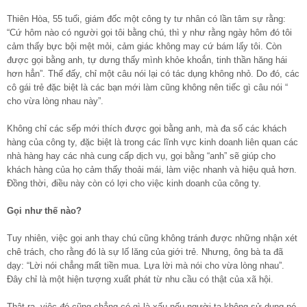
Thiên Hòa, 55 tuổi, giám đốc một công ty tư nhân có lần tâm sự rằng:
“Cứ hôm nào có người gọi tôi bằng chú, thì y như rằng ngày hôm đó tôi
cảm thấy bực bội mệt mỏi, cảm giác không may cứ bám lấy tôi. Còn
được gọi bằng anh, tự dưng thấy mình khỏe khoắn, tinh thần hăng hái
hơn hẳn”. Thế đấy, chỉ một câu nói lại có tác dụng không nhỏ. Do đó, các
cô gái trẻ đặc biệt là các bạn mới làm cũng không nên tiếc gì câu nói “
cho vừa lòng nhau này”.
Không chỉ các sếp mới thích được gọi bằng anh, mà đa số các khách
hàng của công ty, đặc biệt là trong các lĩnh vực kinh doanh liên quan các
nhà hàng hay các nhà cung cấp dịch vụ, gọi bằng “anh” sẽ giúp cho
khách hàng của họ cảm thấy thoải mái, làm việc nhanh và hiệu quả hơn.
Đồng thời, điều này còn có lợi cho việc kinh doanh của công ty.
Gọi như thế nào?
Tuy nhiên, việc gọi anh thay chú cũng không tránh được những nhận xét
chê trách, cho rằng đó là sự lố lăng của giới trẻ. Nhưng, ông bà ta đã
dạy: “Lời nói chẳng mất tiền mua. Lựa lời mà nói cho vừa lòng nhau”.
Đây chỉ là một hiện tượng xuất phát từ nhu cầu có thật của xã hội.
Thật ra, việc đó cũng chẳng có gì là xấu nếu người ta không sử dụng nó