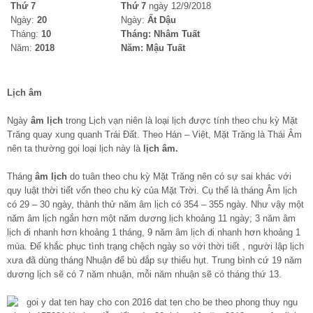
Thứ 7
Thứ 7
ngày 12/9/2018
Ngày:
20
Ngày:
Ất Dậu
Tháng:
10
Tháng:
Nhâm Tuất
Năm:
2018
Năm:
Mậu Tuất
Lịch âm
Ngày
âm lịch
trong Lịch vạn niên là loại lịch được tính theo chu kỳ Mặt
Trăng quay xung quanh Trái Đất. Theo Hán – Việt, Mặt Trăng là Thái Âm
nên ta thường gọi loại lịch này là
lịch âm.
Tháng
âm lịch
do tuân theo chu kỳ Mặt Trăng nên có sự sai khác với
quy luật thời tiết vốn theo chu kỳ của Mặt Trời. Cụ thể là tháng Âm lịch
có 29 – 30 ngày, thành thử năm âm lịch có 354 – 355 ngày. Như vậy một
năm âm lịch ngắn hơn một năm dương lịch khoảng 11 ngày; 3 năm âm
lịch đi nhanh hơn khoảng 1 tháng, 9 năm âm lịch đi nhanh hơn khoảng 1
mùa. Để khắc phục tình trạng chệch ngày so với thời tiết , người lập lịch
xưa đã dùng tháng Nhuận để bù đắp sự thiếu hụt. Trung bình cứ 19 năm
dương lịch sẽ có 7 năm nhuận, mỗi năm nhuận sẽ có tháng thứ 13.