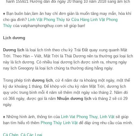
♠ Bạn buôn bán,làm ăn hay chỉ đơn giản là muốn tăng may mắn, hòa khí
cho gia đình?
Linh Vật Phong Thủy
từ
Cửa Hàng Linh Vật Phong
Thủy
của vatphamphongthuy.com sẽ giúp bạn!
Lịch dương
Dương lịch
là loại lịch tính theo chu kỳ Trái Đất quay xung quanh Mặt
Trời. Theo Hán – Việt, Mặt Trời là Thái Dương nên ta thường gọi loại lịch
này là lịch dương. Có nhiều loại dương lịch được sinh ra, nhưng ngày
nay lịch Greogory là loại lịch chúng ta thường dùng hằng ngày.
Trong phép tính
dương lịch
, cứ 4 năm dư ra khoảng một ngày, một thế
kỷ dư khoảng 1 tháng. Để khớp với chu kỳ năm Mặt Trời, dương lịch
quy ước trung bình mỗi 4 năm sẽ thêm một ngày vào tháng 2. Năm đó
có 366 ngày, được gọi là năm
Nhuận dương lịch
và tháng 2 sẽ có 29
ngày.
♠ Những hình ảnh, thông tin của
Linh Vat Phong Thuy
,
Linh Vật
sẽ giúp
bạn tìm hiểu rõ thêm
Phong Thủy Linh Vật
để đáp ứng nhu cầu của mình.
Cá Chép, Cá Các Loại