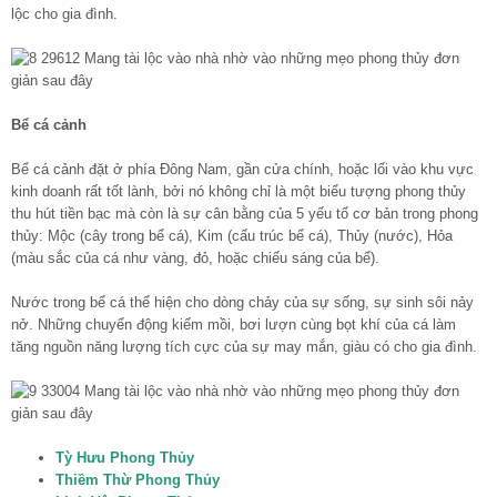
lộc cho gia đình.
Bể cá cảnh
Bể cá cảnh đặt ở phía Đông Nam, gần cửa chính, hoặc lối vào khu vực
kinh doanh rất tốt lành, bởi nó không chỉ là một biểu tượng phong thủy
thu hút tiền bạc mà còn là sự cân bằng của 5 yếu tố cơ bản trong phong
thủy: Mộc (cây trong bể cá), Kim (cấu trúc bể cá), Thủy (nước), Hỏa
(màu sắc của cá như vàng, đỏ, hoặc chiếu sáng của bể).
Nước trong bể cá thể hiện cho dòng chảy của sự sống, sự sinh sôi nảy
nở. Những chuyển động kiếm mồi, bơi lượn cùng bọt khí của cá làm
tăng nguồn năng lượng tích cực của sự may mắn, giàu có cho gia đình.
Tỳ Hưu Phong Thủy
Thiềm Thừ Phong Thủy