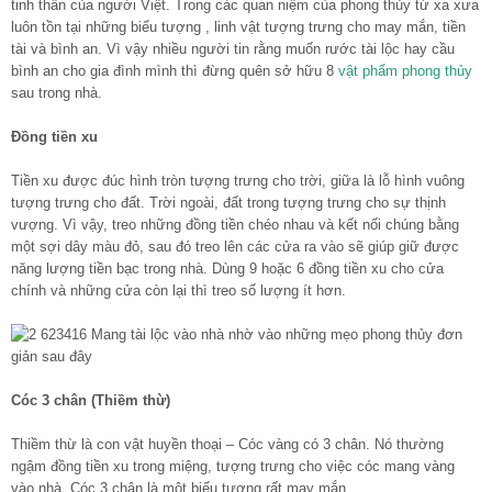
tinh thần của người Việt. Trong các quan niệm của phong thủy từ xa xưa
luôn tồn tại những biểu tượng , linh vật tượng trưng cho may mắn, tiền
tài và bình an. Vì vậy nhiều người tin rằng muốn rước tài lộc hay cầu
bình an cho gia đình mình thì đừng quên sở hữu 8
vật phẩm phong thủy
sau trong nhà.
Đồng tiền xu
Tiền xu được đúc hình tròn tượng trưng cho trời, giữa là lỗ hình vuông
tượng trưng cho đất. Trời ngoài, đất trong tượng trưng cho sự thịnh
vượng. Vì vậy, treo những đồng tiền chéo nhau và kết nối chúng bằng
một sợi dây màu đỏ, sau đó treo lên các cửa ra vào sẽ giúp giữ được
năng lượng tiền bạc trong nhà. Dùng 9 hoặc 6 đồng tiền xu cho cửa
chính và những cửa còn lại thì treo số lượng ít hơn.
Cóc 3 chân (Thiềm thừ)
Thiềm thừ là con vật huyền thoại – Cóc vàng có 3 chân. Nó thường
ngậm đồng tiền xu trong miệng, tượng trưng cho việc cóc mang vàng
vào nhà. Cóc 3 chân là một biểu tượng rất may mắn.