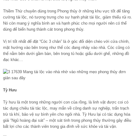
Thiềm Thừ chuyên dùng trong Phong thủy ở những khu vực tốt để tăng
cường tài lộc, nó tượng trưng cho sự hạnh phát tài lộc, giảm thiểu rủi ro.
Nó còn mang ý nghĩa bình an và hạnh phúc cho mọi người nên có thể
dùng để biến hung thành cát trong phong thủy.
Vị trí tốt nhất để đặt “Cóc 3 chân” là ở góc đối diện chéo với cửa chính,
mặt hướng vào bên trong như thể cóc đang nhảy vào nhà. Cóc cũng có
thể nằm bên dưới gầm bàn, bên trong tủ hoặc giấu dưới ghế, những đồ
đạc khác…
Tỳ Hưu
Tỳ hưu là một trong những người con của rồng, là linh vật được coi có
tác dụng chiêu tài tác lộc, may mắn về công danh sự nghiệp, trấn trạch
trừ tà khí, bảo vệ sự bình yên cho ngôi nhà. Tỳ Hưu lại có tác dụng hóa
giải “Ngũ hoàng đại sát” – một sát tinh trong phong thủy thường gây điều
bất lợi cho các thành viên trong gia đình về sức khỏe và tài vận.