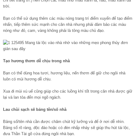
chi tiết trang trí.) nên chọn các màu như màu xanh lá, nâu, màu xanh da
trời.
Bạn có thể sử dụng thêm các màu nóng trang trí điểm xuyến để tạo điểm
nhấn, tiếp thêm sức mạnh cho căn nhà nhưng phải đảm bảo các màu
nóng như đỏ, cam, vàng không phải là tông màu chủ đạo.
Tạo hương thơm dễ chịu trong nhà
Bạn có thể dùng hoa tươi, hương liệu, nến thơm để giữ cho ngôi nhà
luôn có mùi hương dễ chịu.
Xua đi mùi xú uế cũng giúp cho các luồng khí tốt trong căn nhà được giữ
lại và lan tỏa đến mọi ngõ ngách.
Lau chùi sạch sẽ bảng tên/số nhà
Bảng số/tên nhà cần được chăm chút kỹ lưỡng và để ở nơi dễ nhìn.
Bảng số rõ ràng, độc đáo hoặc có đèn nhấp nháy sẽ giúp thu hút tài lộc,
đưa Thần Tài gõ cửa đúng ngôi nhà bạn.