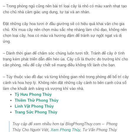
– Trong phòng ngủ cũng nên bài trí loại cây lá nhỏ có màu xanh nhạt tạo
cho chủ nhà cảm giác ung dung, tự tại và an nhàn.
Đặt những cây hoa tươi ở đầu giường sẽ có hiệu quả khai vận cho gia
chủ. Khi mua cây nên chọn màu sắc nhẹ nhàng làm chủ đạo, không nên
chọn loại cây, hoa có màu và hương đậm để tránh sự ngột ngạt và dị
ứng.
– Dành thời gian để chăm sóc chúng luôn tươi tốt. Tránh để cây ở tình
trạng kém phát triển dẫn đến héo úa. Cây cối là thước đo trường khí cho
căn phòng, nếu để cây chết sẽ mang điều không tốt lành cho bạn.
– Tùy thuộc vào đồ đạc và từng không gian nhỏ trong phòng để bố trí cây
cảnh và hoa hợp lý. Không nên đặt những cây cảnh to bên cạnh cửa sổ
làm che khuất ánh sáng và vượng khí vào nhà.
Tỳ Hưu Phong Thủy
Thiềm Thừ Phong Thủy
Linh Vật Phong Thủy
Trang Sức Phong Thủy
Truy cập để xem nhiều hơn tại BlogPhongThuy.com – Phong
Thủy Cho Người Việt,
Xem Phong Thủy
, Tư Vấn Phong Thủy