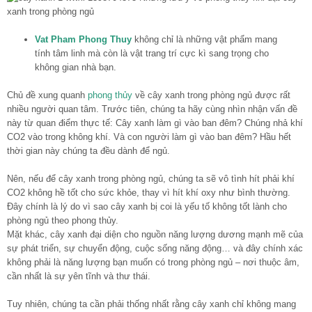
Vat Pham Phong Thuy
không chỉ là những vật phẩm mang
tính tâm linh mà còn là vật trang trí cực kì sang trọng cho
không gian nhà bạn.
Chủ đề xung quanh
phong thủy
về cây xanh trong phòng ngủ được rất
nhiều người quan tâm. Trước tiên, chúng ta hãy cùng nhìn nhận vấn đề
này từ quan điểm thực tế: Cây xanh làm gì vào ban đêm? Chúng nhả khí
CO2 vào trong không khí. Và con người làm gì vào ban đêm? Hầu hết
thời gian này chúng ta đều dành để ngủ.
Nên, nếu để cây xanh trong phòng ngủ, chúng ta sẽ vô tình hít phải khí
CO2 không hề tốt cho sức khỏe, thay vì hít khí oxy như bình thường.
Đây chính là lý do vì sao cây xanh bị coi là yếu tố không tốt lành cho
phòng ngủ theo phong thủy.
Mặt khác, cây xanh đại diện cho nguồn năng lượng dương mạnh mẽ của
sự phát triển, sự chuyển động, cuộc sống năng động… và đây chính xác
không phải là năng lượng bạn muốn có trong phòng ngủ – nơi thuộc âm,
cần nhất là sự yên tĩnh và thư thái.
Tuy nhiên, chúng ta cần phải thống nhất rằng cây xanh chỉ không mang