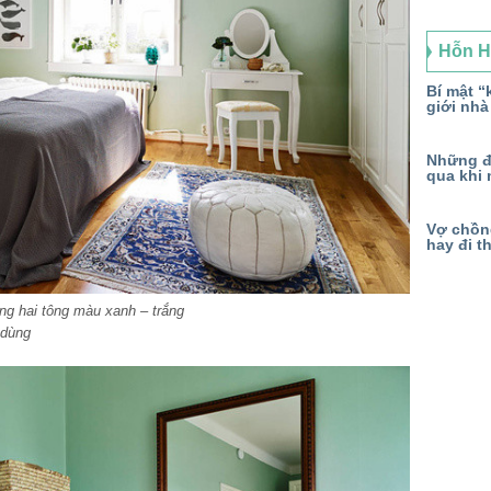
Hỗn 
Bí mật “k
giới nhà
Những đ
qua khi 
Vợ chồng
hay đi t
g hai tông màu xanh – trắng
 dùng