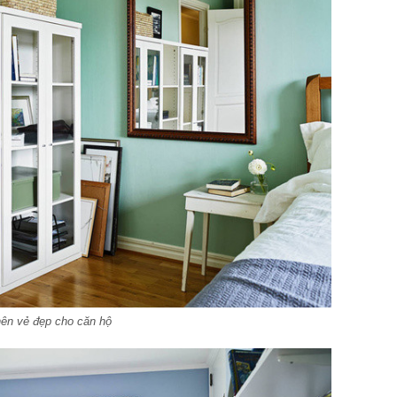
 nên vẻ đẹp cho căn hộ