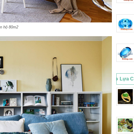
ăn hộ 80m2
Lựa C