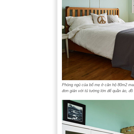
Phòng ngủ của bố mẹ ở căn hộ 80m2 man
đơn giản với tủ tường lớn để quần áo, đồ