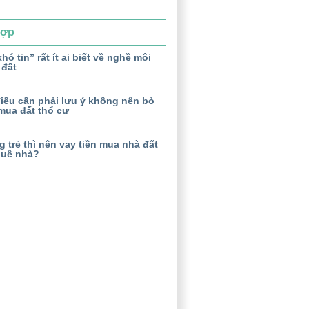
Hợp
hó tin” rất ít ai biết về nghề môi
 đất
iều cần phải lưu ý không nên bỏ
mua đất thổ cư
 trẻ thì nên vay tiền mua nhà đất
huê nhà?