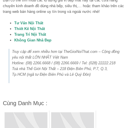
Bạn có thể tìm mua các lọ đựng gia vị đẹp mắt này tại các cửa hàng
chuyên kinh doanh đồ dùng nhà bếp, siêu thị,… hoặc tham khảo trên các
trang web bán hàng online uy tín trong và ngoài nước nhé!
Tư Vấn Nội Thất
Thiết Kế Nội Thất
Trang Trí Nội Thất
Không Gian Nhà Đẹp
Truy cập để xem nhiều hơn tại TheGioiNoiThat.com – Cộng đồng
yêu nội thất LỚN NHẤT Việt Nam
Hotline: (08) 2266.6668 / (08) 2266.6669 / Tel: (028) 22222.218
Toà nhà Thế Giới Nội Thất – 218 Điện Biên Phủ, P.7, Q.3,
Tp.HCM (ngã tư Điện Biên Phủ và Lê Quý Đôn)
Cùng Danh Mục :