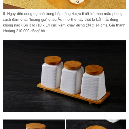
6. Ngay đến dụng cụ nhỏ trong bếp cũng được thiết kế theo mẫu phong
cách đậm chất “hoàng gia” châu Âu như thế này thật là bắt mắt đúng
không nào? Bộ 3 lọ (10 x 14 cm) kèm khay đựng (34 x 14 cm). Giá thành
khoảng 210.000 đồng/ bộ.