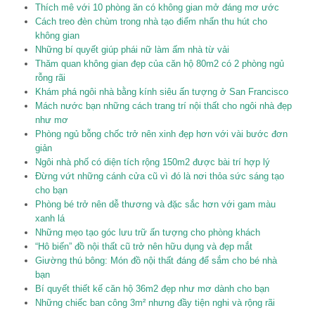
Thích mê với 10 phòng ăn có không gian mở đáng mơ ước
Cách treo đèn chùm trong nhà tạo điểm nhấn thu hút cho
không gian
Những bí quyết giúp phái nữ làm ấm nhà từ vải
Thăm quan không gian đẹp của căn hộ 80m2 có 2 phòng ngủ
rỗng rãi
Khám phá ngôi nhà bằng kính siêu ấn tượng ở San Francisco
Mách nước bạn những cách trang trí nội thất cho ngôi nhà đẹp
như mơ
Phòng ngủ bỗng chốc trở nên xinh đẹp hơn với vài bước đơn
giản
Ngôi nhà phố có diện tích rộng 150m2 được bài trí hợp lý
Đừng vứt những cánh cửa cũ vì đó là nơi thỏa sức sáng tạo
cho bạn
Phòng bé trở nên dễ thương và đặc sắc hơn với gam màu
xanh lá
Những mẹo tạo góc lưu trữ ấn tượng cho phòng khách
“Hô biến” đồ nội thất cũ trở nên hữu dụng và đẹp mắt
Giường thú bông: Món đồ nội thất đáng để sắm cho bé nhà
bạn
Bí quyết thiết kế căn hộ 36m2 đẹp như mơ dành cho bạn
Những chiếc ban công 3m² nhưng đầy tiện nghi và rộng rãi