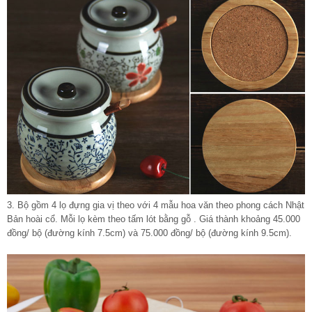
3. Bộ gồm 4 lọ đựng gia vị theo với 4 mẫu hoa văn theo phong cách Nhật
Bản hoài cổ. Mỗi lọ kèm theo tấm lót bằng gỗ . Giá thành khoảng 45.000
đồng/ bộ (đường kính 7.5cm) và 75.000 đồng/ bộ (đường kính 9.5cm).