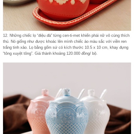
12. Những chiếc lọ “điệu đà” từng cen-ti-met khiến phái nữ vô cùng thích
thú. Nó giống như được khoác lên mình chiếc áo màu sắc với viền ren
trắng tinh xảo. Lọ bằng gốm sứ có kích thước 10.5 x 10 cm, khay đựng
“tông xuyệt tông”. Giá thành khoảng 120.000 đồng/ bộ.