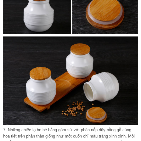
7. Những chiếc lọ be bé bằng gốm sứ với phần nắp đậy bằng gỗ cùng
họa tiết trên phần thân giống như một cuốn chỉ màu trắng xinh xinh. Mỗi