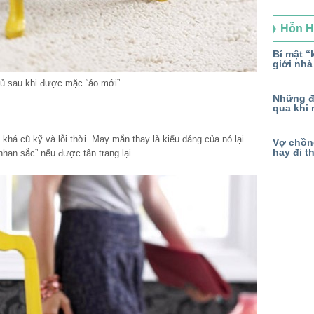
Hỗn 
Bí mật “k
giới nhà
tủ sau khi được mặc “áo mới”.
Những đ
qua khi 
khá cũ kỹ và lỗi thời. May mắn thay là kiểu dáng của nó lại
Vợ chồng
hay đi t
han sắc” nếu được tân trang lại.