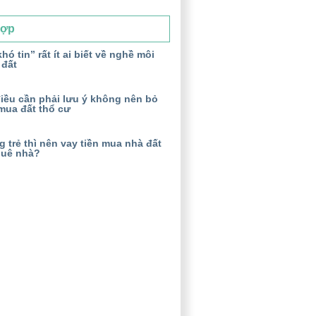
Hợp
hó tin” rất ít ai biết về nghề môi
 đất
iều cần phải lưu ý không nên bỏ
mua đất thổ cư
 trẻ thì nên vay tiền mua nhà đất
huê nhà?