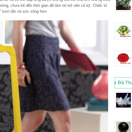
ường, chưa kể đến thời gian đã làm nó trở nên cũ kỹ. Chiếc tủ
” tươi tắn và sức sống hơn.
Đá Th