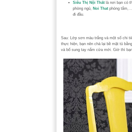
Siêu Thị Nội Thất
là nơi bạn có 
phòng ngủ,
Noi That
phòng tắm,…,
đi đầu.
Sau: Lớp sơn màu trắng và một số chi tiế
thực hiện, bạn nên chà lại bề mặt tủ bằ
và bổ sung tay nắm cửa mới. Giờ thì bạn