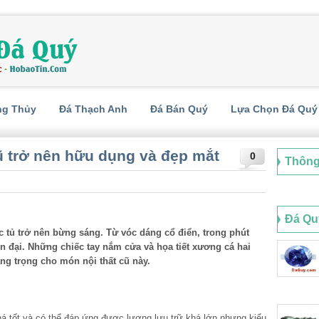
ng Thủy
Đá Thạch Anh
Đá Bán Quý
Lựa Chọn Đá Quý
cũ trở nên hữu dụng và đẹp mắt
0
Thông
Đá Qu
 tủ trở nên bừng sáng. Từ vóc dáng cổ điển, trong phút
n đại. Những chiếc tay nắm cửa và họa tiết xương cá hai
ng trọng cho món nội thất cũ này.
á tốt và có thể đáp ứng được lượng lưu trữ khá lớn nhưng kiểu