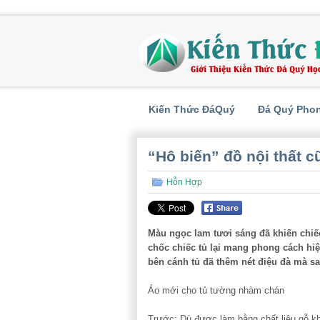
Kiến Thức ĐáQuý
Đá Quý Pho
“Hô biến” đồ nội thất 
Hỗn Hợp
Màu ngọc lam tươi sáng đã khiến chiếc
chốc chiếc tủ lại mang phong cách hiệ
bên cánh tủ đã thêm nét điệu đà mà sa
Áo mới cho tủ tường nhàm chán
Trước: Dù được làm bằng chất liệu gỗ kh