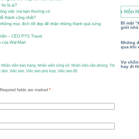
 họ là ai?
công việc mà bạn thường có
Hỗn 
 dễ thành công nhất?
Bí mật “k
 những mục đích tốt đẹp để nhận những thành quả xứng
giới nhà
 tiền – CEO PYS Travel
p của Wal-Mart
Những đ
qua khi 
Vợ chồng
,
Nhân viên bán hàng
,
Nhân viên công sở
,
Nhân viên văn phòng
,
Thị
hay đi t
c làm
,
Việc làm
,
Việc làm phù hợp
,
Việc làm tốt
Required fields are marked
*