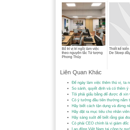
Bố trí vị trí ngồi làm việc
Thiết kế kiến
theo nguyên tắc Tứ tượng
De Stoep đầ
Phong Thủy
Liên Quan Khác
Để ngày làm việc thêm thú vị, ta 
So sánh, quyết định và có thêm ý c
Tôi phải giấu bằng để được đi xin 
Có ý tưởng đầu tiên thường nắm t
Hãy biết cách tận dụng và đừng nê
Hãy đặt ra mục tiêu cho nhân viê
Hãy sáng suôt để biết rằng giai đ
Có phải CEO chính là vị giám đốc
Lao động Việt Nam tại công ty nư