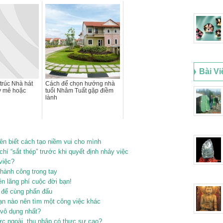
Bài Vi
 trúc Nhà hát
Cách để chọn hướng nhà
y mê hoặc
tuổi Nhâm Tuất gặp điềm
lành
nên biết cách tạo niềm vui cho mình
hí “sắt thép” trước khi quyết định nhảy việc
việc?
hành công trong tay
n lãng phí cuộc đời bạn!
n để cùng phấn đấu
oạn nào nên tìm một công việc khác
 vô dụng nhất?
ớc ngoài, thu nhập có thực sự cao?