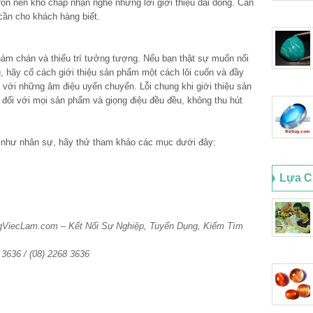
rộn nên khó chấp nhận nghe những lời giới thiệu dài dòng. Cần
cần cho khách hàng biết.
hàm chán và thiếu trí tưởng tượng. Nếu bạn thật sự muốn nổi
u, hãy cố cách giới thiệu sản phẩm một cách lôi cuốn và đầy
 với những âm điệu uyển chuyển. Lỗi chung khi giới thiệu sản
 đối với mọi sản phẩm và giọng điệu đều đều, không thu hút
như nhân sự, hãy thử tham khảo các mục dưới đây:
Lựa C
ngViecLam.com – Kết Nối Sự Nghiệp, Tuyển Dụng, Kiếm Tìm
6 3636 / (08) 2268 3636