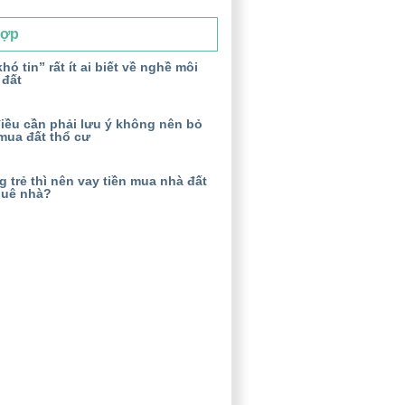
Hợp
hó tin” rất ít ai biết về nghề môi
 đất
iều cần phải lưu ý không nên bỏ
mua đất thổ cư
 trẻ thì nên vay tiền mua nhà đất
huê nhà?