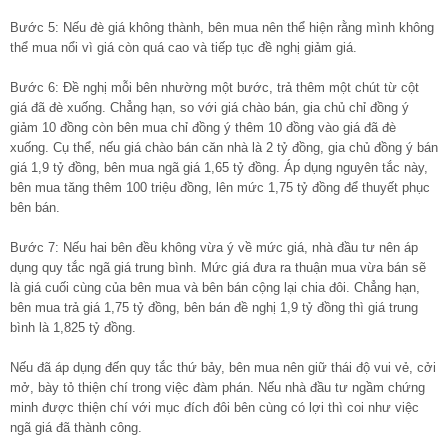
Bước 5: Nếu đè giá không thành, bên mua nên thể hiện rằng mình không
thể mua nổi vì giá còn quá cao và tiếp tục đề nghị giảm giá.
Bước 6: Đề nghị mỗi bên nhường một bước, trả thêm một chút từ cột
giá đã đè xuống. Chẳng hạn, so với giá chào bán, gia chủ chỉ đồng ý
giảm 10 đồng còn bên mua chỉ đồng ý thêm 10 đồng vào giá đã đè
xuống. Cụ thể, nếu giá chào bán căn nhà là 2 tỷ đồng, gia chủ đồng ý bán
giá 1,9 tỷ đồng, bên mua ngã giá 1,65 tỷ đồng. Áp dụng nguyên tắc này,
bên mua tăng thêm 100 triệu đồng, lên mức 1,75 tỷ đồng để thuyết phục
bên bán.
Bước 7: Nếu hai bên đều không vừa ý về mức giá, nhà đầu tư nên áp
dụng quy tắc ngã giá trung bình. Mức giá đưa ra thuận mua vừa bán sẽ
là giá cuối cùng của bên mua và bên bán cộng lại chia đôi. Chẳng hạn,
bên mua trả giá 1,75 tỷ đồng, bên bán đề nghị 1,9 tỷ đồng thì giá trung
bình là 1,825 tỷ đồng.
Nếu đã áp dụng đến quy tắc thứ bảy, bên mua nên giữ thái độ vui vẻ, cởi
mở, bày tỏ thiện chí trong việc đàm phán. Nếu nhà đầu tư ngầm chứng
minh được thiện chí với mục đích đôi bên cùng có lợi thì coi như việc
ngã giá đã thành công.