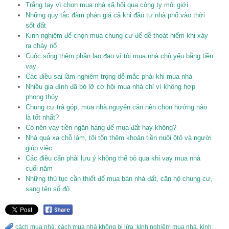
Trắng tay vì chọn mua nhà xã hội qua công ty môi giới
Những quy tắc đàm phán giá cả khi đầu tư nhà phố vào thời
sốt đất
Kinh nghiệm để chọn mua chung cư để dễ thoát hiểm khi xảy
ra cháy nổ
Cuộc sống thêm phần lao đao vì tôi mua nhà chủ yếu bằng tiền
vay
Các điều sai lầm nghiêm trọng dễ mắc phải khi mua nhà
Nhiều gia đình đã bỏ lỡ cơ hội mua nhà chỉ vì không hợp
phong thủy
Chung cư trả góp, mua nhà nguyên căn nên chọn hướng nào
là tốt nhất?
Có nên vay tiền ngân hàng để mua đất hay không?
Nhà quá xa chỗ làm, tôi tốn thêm khoản tiền nuôi ôtô và người
giúp việc
Các điều cẩn phải lưu ý không thể bỏ qua khi vay mua nhà
cuối năm
Những thủ tục cần thiết để mua bán nhà đất, căn hộ chung cư,
sang tên sổ đỏ
cách mua nhà
,
cách mua nhà không bị lừa
,
kinh nghiệm mua nhà
,
kinh