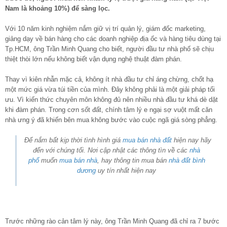
Nam là khoảng 10%) để sàng lọc.
Với 10 năm kinh nghiệm nắm giữ vị trí quản lý, giám đốc marketing,
giảng dạy về bán hàng cho các doanh nghiệp địa ốc và hàng tiêu dùng tại
Tp.HCM, ông Trần Minh Quang cho biết, người đầu tư nhà phố sẽ chịu
thiệt thòi lớn nếu không biết vận dụng nghệ thuật đàm phán.
Thay vì kiên nhẫn mặc cả, không ít nhà đầu tư chỉ áng chừng, chốt hạ
một mức giá vừa túi tiền của mình. Đây không phải là một giải pháp tối
ưu. Vì kiến thức chuyên môn không đủ nên nhiều nhà đầu tư khá dè dặt
khi đàm phán. Trong cơn sốt đất, chính tâm lý e ngại sợ vuột mất căn
nhà ưng ý đã khiến bên mua không bước vào cuộc ngã giá sòng phẳng.
Để nắm bất kịp thời tình hình giá
mua bán nhà đất
hiện nay hãy
đến với chúng tối. Nơi cập nhật các thông tìn về các
nhà
phố
muốn
mua bán nhà
, hay thông tin mua bán
nhà đất bình
dương
uy tín nhất hiện nay
Trước những rào cản tâm lý này, ông Trần Minh Quang đã chỉ ra 7 bước