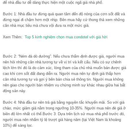
để nhà đầu tư dễ dàng thực hiện một cuộc ngã giá nhà phố.
Bước 1: Nhà đầu tư đừng quá quan tâm đến độ nóng của cơn sốt đất và
đừng ngại đi chậm hơn một nhịp. Bên mua hãy cứ thong thả xem những
căn nhà mục tiêu mà chưa vội đưa ra một mức giá.
Xem Thêm:
Top 5 kinh nghiệm chọn mua condotel với giá hời
Bước 2: “Ném đá dò đường”. Nếu chưa thẩm định được giá, người mua
nên hỏi những căn nhà tương tự về vị trí và kết cấu. Nếu có sự chênh
lệch lớn thì đó là do cảm xúc, lòng tham của chủ nhà muốn bán được giá
cao khi cơn sốt đất đang diễn ra. Người mua nên tự định giá thấp hơn
căn nhà tương tự và gợi ý bên bán chia sẻ thông tin. Người mua không
nên giao cho người bán nhiệm vụ chứng minh sự khác nhau giữa hai bất
động sản này.
Bước 4: Nhà đầu tư nên trả giá bằng nguyên tắc khuyến mãi. So với giá
chào, mức giảm giá nằm trong ngưỡng 10-35%. Người mua nên đè giá ở
biên độ lớn nhất có thể.Bước 3: Dựa trên lịch sử mua nhà phố trước đó,
người mua nên nhẩm tỷ lệ trượt giá hàng năm (tại Việt Nam là khoảng
10%) để sàng lọc.