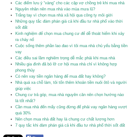
Các điểm lưu ý “vàng” cho các cặp vợ chồng trẻ khi mua nhà
Nguyên nhân nên mua nhà vào mùa mưa lũ?
Trắng tay vì chọn mua nhà xã hội qua công ty môi giới
Những quy tắc đàm phán giá cả khi đầu tư nhà phố vào thời
sốt đất
Kinh nghiệm để chọn mua chung cư để dễ thoát hiểm khi xảy
ra cháy nổ
Cuộc sống thêm phần lao đao vì tôi mua nhà chủ yếu bằng tiền
vay
Các điều sai lầm nghiêm trọng dễ mắc phải khi mua nhà
Nhiều gia đình đã bỏ lỡ cơ hội mua nhà chỉ vì không hợp
phong thủy
Có nên vay tiền ngân hàng để mua đất hay không?
Nhà quá xa chỗ làm, tôi tốn thêm khoản tiền nuôi ôtô và người
giúp việc
Chung cư trả góp, mua nhà nguyên căn nên chọn hướng nào
là tốt nhất?
Cần mua nhà đến mấy cũng đừng để phải vay ngân hàng vượt
quá 30%
Nên chọn mua nhà đất hay là chung cư chất lượng hơn
7 quy tắc khi đàm phán giá cả khi đầu tư nhà phố thời sốt đất