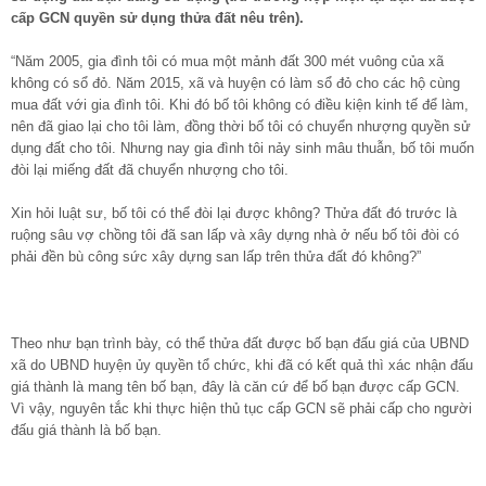
cấp GCN quyền sử dụng thửa đất nêu trên).
“Năm 2005, gia đình tôi có mua một mảnh đất 300 mét vuông của xã
không có sổ đỏ. Năm 2015, xã và huyện có làm sổ đỏ cho các hộ cùng
mua đất với gia đình tôi. Khi đó bố tôi không có điều kiện kinh tế để làm,
nên đã giao lại cho tôi làm, đồng thời bố tôi có chuyển nhượng quyền sử
dụng đất cho tôi. Nhưng nay gia đình tôi nảy sinh mâu thuẫn, bố tôi muốn
đòi lại miếng đất đã chuyển nhượng cho tôi.
Xin hỏi luật sư, bố tôi có thể đòi lại được không? Thửa đất đó trước là
ruộng sâu vợ chồng tôi đã san lấp và xây dựng nhà ở nếu bố tôi đòi có
phải đền bù công sức xây dựng san lấp trên thửa đất đó không?”
Theo như bạn trình bày, có thể thửa đất được bố bạn đấu giá của UBND
xã do UBND huyện ủy quyền tổ chức, khi đã có kết quả thì xác nhận đấu
giá thành là mang tên bố bạn, đây là căn cứ để bố bạn được cấp GCN.
Vì vậy, nguyên tắc khi thực hiện thủ tục cấp GCN sẽ phải cấp cho người
đấu giá thành là bố bạn.