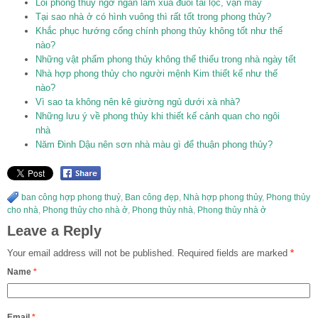
Lỗi phong thủy ngớ ngẩn làm xua đuổi tài lộc, vận may
Tại sao nhà ở có hình vuông thì rất tốt trong phong thủy?
Khắc phục hướng cổng chính phong thủy không tốt như thế
nào?
Những vật phẩm phong thủy không thể thiếu trong nhà ngày tết
Nhà hợp phong thủy cho người mệnh Kim thiết kế như thế
nào?
Vì sao ta không nên kê giường ngủ dưới xà nhà?
Những lưu ý về phong thủy khi thiết kế cảnh quan cho ngôi
nhà
Năm Đinh Dậu nên sơn nhà màu gì để thuận phong thủy?
ban công hợp phong thuỷ
,
Ban công đẹp
,
Nhà hợp phong thủy
,
Phong thủy
cho nhà
,
Phong thủy cho nhà ở
,
Phong thủy nhà
,
Phong thủy nhà ở
Leave a Reply
Your email address will not be published.
Required fields are marked
*
Name
*
Email
*