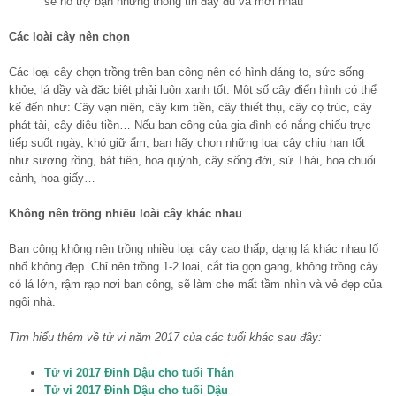
sẽ hỗ trợ bạn những thông tin đầy đủ và mới nhất!
Các loài cây nên chọn
Các loại cây chọn trồng trên ban công nên có hình dáng to, sức sống
khỏe, lá dầy và đặc biệt phải luôn xanh tốt. Một số cây điển hình có thể
kể đến như: Cây vạn niên, cây kim tiền, cây thiết thụ, cây cọ trúc, cây
phát tài, cây diêu tiền… Nếu ban công của gia đình có nắng chiếu trực
tiếp suốt ngày, khó giữ ẩm, bạn hãy chọn những loại cây chịu hạn tốt
như sương rồng, bát tiên, hoa quỳnh, cây sống đời, sứ Thái, hoa chuối
cảnh, hoa giấy…
Không nên trồng nhiều loài cây khác nhau
Ban công không nên trồng nhiều loại cây cao thấp, dạng lá khác nhau lố
nhố không đẹp. Chỉ nên trồng 1-2 loại, cắt tỉa gọn gang, không trồng cây
có lá lớn, rậm rạp nơi ban công, sẽ làm che mất tầm nhìn và vẻ đẹp của
ngôi nhà.
Tìm hiểu thêm về tử vi năm 2017 của các tuổi khác sau đây:
Tử vi 2017 Đinh Dậu cho tuổi Thân
Tử vi 2017 Đinh Dậu cho tuổi Dậu