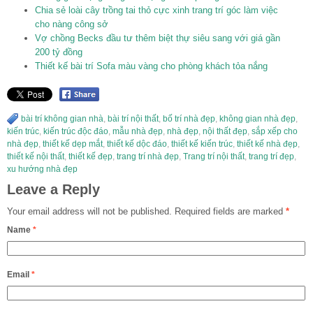
Chia sẻ loài cây trồng tai thỏ cực xinh trang trí góc làm việc
cho nàng công sở
Vợ chồng Becks đầu tư thêm biệt thự siêu sang với giá gần
200 tỷ đồng
Thiết kế bài trí Sofa màu vàng cho phòng khách tỏa nắng
bài trí không gian nhà
,
bài trí nội thất
,
bố trí nhà đẹp
,
không gian nhà đẹp
,
kiến trúc
,
kiến trúc độc đáo
,
mẫu nhà đẹp
,
nhà đẹp
,
nội thất đẹp
,
sắp xếp cho
nhà đẹp
,
thiết kế dẹp mắt
,
thiết kế dộc đáo
,
thiết kế kiến trúc
,
thiết kế nhà đẹp
,
thiết kế nội thất
,
thiết kế đẹp
,
trang trí nhà đẹp
,
Trang trí nội thất
,
trang trí đẹp
,
xu hướng nhà đẹp
Leave a Reply
Your email address will not be published.
Required fields are marked
*
Name
*
Email
*