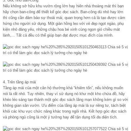
3. Góc nhỏ ban-công
Nếu không sở hữu
khu vườn
rộng lớn hay hiên nhà thoáng mát thì bạn
hãy chọn ban-công để thiết kế góc đọc sách. Ban-công dù nhỏ hay lớn
thì cũng cần đảm bảo sự thoải mái, quan trọng hơn cả là tạo được cảm
hứng cho người sử dụng. Một giàn hồng leo với vẻ đẹp ngọt ngào, phụ
kiện nhỏ đáng yêu, những chậu hoa bé xinh cùng ngọn gió chiều mát
lành,… Tất cả đều có thể giúp bạn đạt được mục đích của mình.
4. Trên tầng áp mái
Tầng áp mái của một căn hộ thường khá “khiêm tốn”, nếu không muốn
nói là rất nhỏ. Tuy nhiên, thay vì sử dụng nó khư một kho chứa đồ, hãy
khéo léo sáng tạo thành một góc đọc sách lãng mạn không kém gì so với
không gian sân vườn. Ưu điểm của tầng áp mái là sự riêng tư, tách biệt
khỏi các khu vực chức năng khác trong ngôi nhà. Kết hợp góc đọc sách
và phòng ngủ cũng là một ý tưởng hay để tận dụng tối đa diện tích.