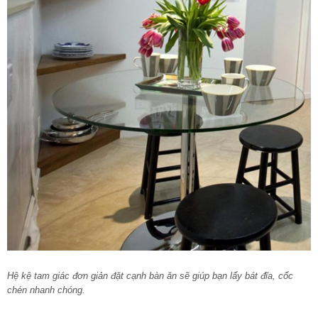
Hệ kệ tam giác đơn giản đặt cạnh bàn ăn sẽ giúp bạn lấy bát đĩa, cốc
chén nhanh chóng.