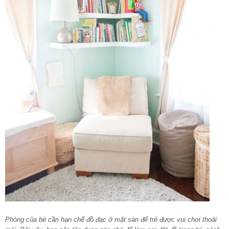
Phòng của bé cần hạn chế đồ đạc ở mặt sàn để trẻ được vui chơi thoải