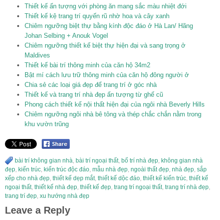
Thiết kế ấn tượng với phòng ăn mang sắc màu nhiệt đới
Thiết kế kệ trang trí quyến rũ nhờ hoa và cây xanh
Chiêm ngưỡng biệt thự bằng kính độc đáo ở Hà Lan/ Hãng
Johan Selbing + Anouk Vogel
Chiêm ngưỡng thiết kế biệt thự hiện đại và sang trọng ở
Maldives
Thiết kế bài trí thông minh của căn hộ 34m2
Bật mí cách lưu trữ thông minh của căn hộ đông người ở
Chia sẻ các loại giá đẹp để trang trí ở góc nhà
Thiết kế và trang trí nhà đẹp ấn tượng từ ghế cũ
Phong cách thiết kế nội thất hiện đại của ngôi nhà Beverly Hills
Chiêm ngưỡng ngôi nhà bê tông và thép chắc chắn nằm trong
khu vườn trũng
bài trí không gian nhà
,
bài trí ngoại thất
,
bố trí nhà đẹp
,
không gian nhà
đẹp
,
kiến trúc
,
kiến trúc độc đáo
,
mẫu nhà đẹp
,
ngoài thất đẹp
,
nhà đẹp
,
sắp
xếp cho nhà đẹp
,
thiết kế dẹp mắt
,
thiết kế dộc đáo
,
thiết kế kiến trúc
,
thiết kế
ngoại thất
,
thiết kế nhà đẹp
,
thiết kế đẹp
,
trang trí ngoại thất
,
trang trí nhà đẹp
,
trang trí đẹp
,
xu hướng nhà đẹp
Leave a Reply