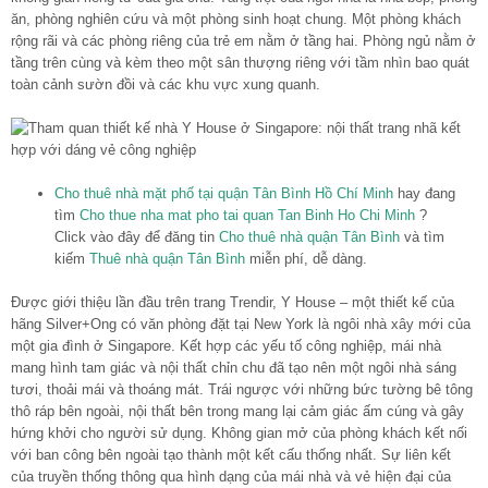
ăn, phòng nghiên cứu và một phòng sinh hoạt chung. Một phòng khách
rộng rãi và các phòng riêng của trẻ em nằm ở tầng hai. Phòng ngủ nằm ở
tầng trên cùng và kèm theo một sân thượng riêng với tầm nhìn bao quát
toàn cảnh sườn đồi và các khu vực xung quanh.
Cho thuê nhà mặt phố tại quận Tân Bình Hồ Chí Minh
hay đang
tìm
Cho thue nha mat pho tai quan Tan Binh Ho Chi Minh
?
Click vào đây để đăng tin
Cho thuê nhà quận Tân Bình
và tìm
kiếm
Thuê nhà quận Tân Bình
miễn phí, dễ dàng.
Được giới thiệu lần đầu trên trang Trendir, Y House – một thiết kế của
hãng Silver+Ong có văn phòng đặt tại New York là ngôi nhà xây mới của
một gia đình ở Singapore. Kết hợp các yếu tố công nghiệp, mái nhà
mang hình tam giác và nội thất chỉn chu đã tạo nên một ngôi nhà sáng
tươi, thoải mái và thoáng mát. Trái ngược với những bức tường bê tông
thô ráp bên ngoài, nội thất bên trong mang lại cảm giác ấm cúng và gây
hứng khởi cho người sử dụng. Không gian mở của phòng khách kết nối
với ban công bên ngoài tạo thành một kết cấu thống nhất. Sự liên kết
của truyền thống thông qua hình dạng của mái nhà và vẻ hiện đại của