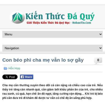
Con béo phì cha mẹ vẫn lo sợ gầy
0
Hỗn Hợp
Cha mẹ cần thường xuyên theo dõi cả cân nặng và chiều cao của trẻ. Nếu
thấy trẻ tăng cân nhanh quá, cần giảm bớt khẩu phần ăn của trẻ, cho nhiều
rau xanh, củ quả, hạn chế ăn đồ ngọt, tăng cường vận động… Khi trẻ bị béo
phì cần đưa trẻ đi khám để được tư vấn có chế độ ăn uống phù hợp.