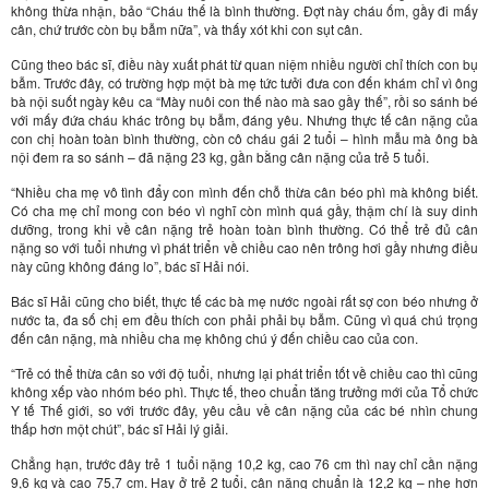
không thừa nhận, bảo “Cháu thế là bình thường. Đợt này cháu ốm, gầy đi mấy
cân, chứ trước còn bụ bẫm nữa”, và thấy xót khi con sụt cân.
Cũng theo bác sĩ, điều này xuất phát từ quan niệm nhiều người chỉ thích con bụ
bẫm. Trước đây, có trường hợp một bà mẹ tức tưởi đưa con đến khám chỉ vì ông
bà nội suốt ngày kêu ca “Mày nuôi con thế nào mà sao gầy thế”, rồi so sánh bé
với mấy đứa cháu khác trông bụ bẫm, đáng yêu. Nhưng thực tế cân nặng của
con chị hoàn toàn bình thường, còn cô cháu gái 2 tuổi – hình mẫu mà ông bà
nội đem ra so sánh – đã nặng 23 kg, gần bằng cân nặng của trẻ 5 tuổi.
“Nhiều cha mẹ vô tình đẩy con mình đến chỗ thừa cân béo phì mà không biết.
Có cha mẹ chỉ mong con béo vì nghĩ còn mình quá gầy, thậm chí là suy dinh
dưỡng, trong khi về cân nặng trẻ hoàn toàn bình thường. Có thể trẻ đủ cân
nặng so với tuổi nhưng vì phát triển về chiều cao nên trông hơi gầy nhưng điều
này cũng không đáng lo”, bác sĩ Hải nói.
Bác sĩ Hải cũng cho biết, thực tế các bà mẹ nước ngoài rất sợ con béo nhưng ở
nước ta, đa số chị em đều thích con phải phải bụ bẫm. Cũng vì quá chú trọng
đến cân nặng, mà nhiều cha mẹ không chú ý đến chiều cao của con.
“Trẻ có thể thừa cân so với độ tuổi, nhưng lại phát triển tốt về chiều cao thì cũng
không xếp vào nhóm béo phì. Thực tế, theo chuẩn tăng trưởng mới của Tổ chức
Y tế Thế giới, so với trước đây, yêu cầu về cân nặng của các bé nhìn chung
thấp hơn một chút”, bác sĩ Hải lý giải.
Chẳng hạn, trước đây trẻ 1 tuổi nặng 10,2 kg, cao 76 cm thì nay chỉ cần nặng
9,6 kg và cao 75,7 cm. Hay ở trẻ 2 tuổi, cân nặng chuẩn là 12,2 kg – nhẹ hơn