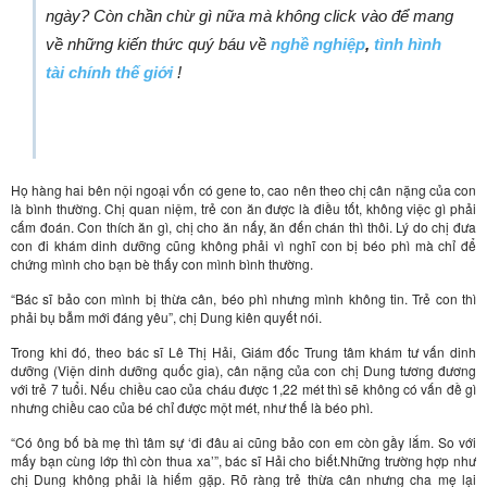
ngày? Còn chần chừ gì nữa mà không click vào để mang
về những kiến thức quý báu
về
nghề nghiệp
,
tình hình
tài chính thế giới
!
Họ hàng hai bên nội ngoại vốn có gene to, cao nên theo chị cân nặng của con
là bình thường. Chị quan niệm, trẻ con ăn được là điều tốt, không việc gì phải
cấm đoán. Con thích ăn gì, chị cho ăn nấy, ăn đến chán thì thôi. Lý do chị đưa
con đi khám dinh dưỡng cũng không phải vì nghĩ con bị béo phì mà chỉ để
chứng mình cho bạn bè thấy con mình bình thường.
“Bác sĩ bảo con mình bị thừa cân, béo phì nhưng mình không tin. Trẻ con thì
phải bụ bẫm mới đáng yêu”, chị Dung kiên quyết nói.
Trong khi đó, theo bác sĩ Lê Thị Hải, Giám đốc Trung tâm khám tư vấn dinh
dưỡng (Viện dinh dưỡng quốc gia), cân nặng của con chị Dung tương đương
với trẻ 7 tuổi. Nếu chiều cao của cháu được 1,22 mét thì sẽ không có vấn đề gì
nhưng chiều cao của bé chỉ được một mét, như thế là béo phì.
“Có ông bố bà mẹ thì tâm sự ‘đi đâu ai cũng bảo con em còn gầy lắm. So với
mấy bạn cùng lớp thì còn thua xa’”, bác sĩ Hải cho biết.Những trường hợp như
chị Dung không phải là hiếm gặp. Rõ ràng trẻ thừa cân nhưng cha mẹ lại