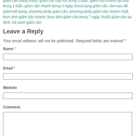
giảm cân bằng chuối
,
giảm cân cấp tốc trong 1 tuần
,
giảm cân nhanh tại nhà
trong 1 tuần
,
giảm cân nhanh trong 3 ngày
,
khoai lang giảm cân
,
làm sao để
giảm mỡ bụng
,
phương pháp giảm cân
,
phương pháp giảm cân nhanh nhất
,
thực đơn giảm cân nhanh
,
thực đơn giảm cân trong 7 ngày
,
thuốc giảm cân ao
dinh
,
trà xanh giảm cân
Leave a Reply
Your email address will not be published.
Required fields are marked
*
Name
*
Email
*
Website
Comment