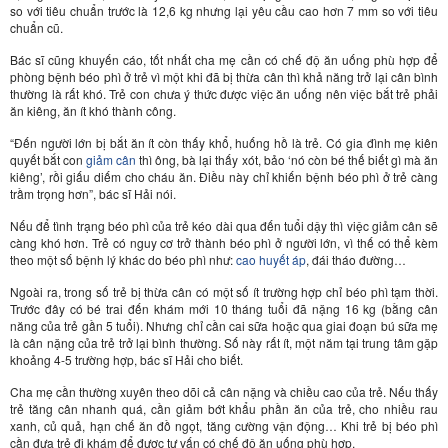
so với tiêu chuẩn trước là 12,6 kg nhưng lại yêu cầu cao hơn 7 mm so với tiêu
chuẩn cũ.
Bác sĩ cũng khuyến cáo, tốt nhất cha mẹ cần có chế độ ăn uống phù hợp để
phòng bệnh béo phì ở trẻ vì một khi đã bị thừa cân thì khả năng trở lại cân bình
thường là rất khó. Trẻ con chưa ý thức được việc ăn uống nên việc bắt trẻ phải
ăn kiêng, ăn ít khó thành công.
“Đến người lớn bị bắt ăn ít còn thấy khổ, huống hồ là trẻ. Có gia đình mẹ kiên
quyết bắt con
giảm cân
thì ông, bà lại thấy xót, bảo ‘nó còn bé thế biết gì mà ăn
kiêng’, rồi giấu diếm cho cháu ăn. Điều này chỉ khiến bệnh béo phì ở trẻ càng
trầm trọng hơn”, bác sĩ Hải nói.
Nếu để tình trạng béo phì của trẻ kéo dài qua đến tuổi dậy thì việc giảm cân sẽ
càng khó hơn. Trẻ có nguy cơ trở thành béo phì ở người lớn, vì thế có thể kèm
theo một số bệnh lý khác do béo phì như:
cao huyết áp
, đái tháo đường…
Ngoài ra, trong số trẻ bị thừa cân có một số ít trường hợp chỉ béo phì tạm thời.
Trước đây có bé trai đến khám mới 10 tháng tuổi đã nặng 16 kg (bằng cân
năng của trẻ gần 5 tuổi). Nhưng chỉ cần cai sữa hoặc qua giai đoạn bú sữa mẹ
là cân nặng của trẻ trở lại bình thường. Số này rất ít, một năm tại trung tâm gặp
khoảng 4-5 trường hợp, bác sĩ Hải cho biết.
Cha mẹ cần thường xuyên theo dõi cả cân nặng và chiều cao của trẻ. Nếu thấy
trẻ tăng cân nhanh quá, cần giảm bớt khẩu phần ăn của trẻ, cho nhiều rau
xanh, củ quả, hạn chế ăn đồ ngọt, tăng cường vận động… Khi trẻ bị béo phì
cần đưa trẻ đi khám để được tư vấn có chế độ ăn uống phù hợp.