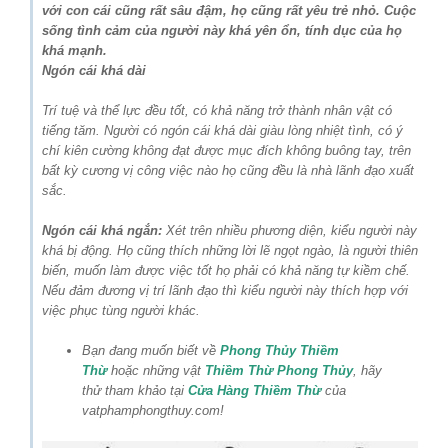
với con cái cũng rất sâu đậm, họ cũng rất yêu trẻ nhỏ. Cuộc
sống tình cảm của người này khá yên ổn, tính dục của họ
khá mạnh.
Ngón cái khá dài
Trí tuệ và thể lực đều tốt, có khả năng trở thành nhân vật có
tiếng tăm. Người có ngón cái khá dài giàu lòng nhiệt tình, có ý
chí kiên cường không đạt được mục đích không buông tay, trên
bất kỳ cương vị công việc nào họ cũng đều là nhà lãnh đạo xuất
sắc.
Ngón cái khá ngắn:
Xét trên nhiều phương diện, kiểu người này
khá bị động. Họ cũng thích những lời lẽ ngọt ngào, là người thiên
biến, muốn làm được việc tốt họ phải có khả năng tự kiềm chế.
Nếu đảm đương vị trí lãnh đạo thì kiểu người này thích hợp với
việc phục tùng người khác.
Bạn đang muốn biết về
Phong Thủy Thiềm
Thừ
hoặc những vật
Thiềm Thừ Phong Thủy
, hãy
thử tham khảo tại
Cửa Hàng Thiềm Thừ
của
vatphamphongthuy.com!