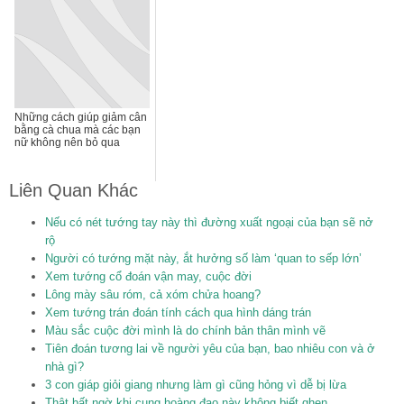
Những cách giúp giảm cân
bằng cà chua mà các bạn
nữ không nên bỏ qua
Liên Quan Khác
Nếu có nét tướng tay này thì đường xuất ngoại của bạn sẽ nở
rộ
Người có tướng mặt này, ắt hưởng số làm ‘quan to sếp lớn’
Xem tướng cổ đoán vận may, cuộc đời
Lông mày sâu róm, cả xóm chửa hoang?
Xem tướng trán đoán tính cách qua hình dáng trán
Màu sắc cuộc đời mình là do chính bản thân mình vẽ
Tiên đoán tương lai về người yêu của bạn, bao nhiêu con và ở
nhà gì?
3 con giáp giỏi giang nhưng làm gì cũng hỏng vì dễ bị lừa
Thật bất ngờ khi cung hoàng đạo này không biết ghen