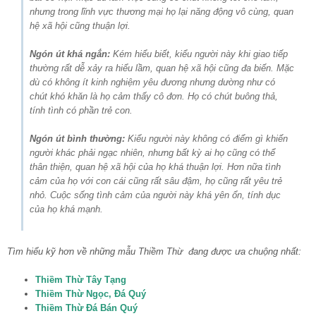
nhưng trong lĩnh vực thương mại họ lại năng động vô cùng, quan
hệ xã hội cũng thuận lợi.
Ngón út khá ngắn:
Kém hiểu biết, kiểu người này khi giao tiếp
thường rất dễ xảy ra hiểu lầm, quan hệ xã hội cũng đa biến. Mặc
dù có không ít kinh nghiệm yêu đương nhưng dường như có
chút khó khăn là họ cảm thấy cô đơn. Họ có chút buông thả,
tính tình có phần trẻ con.
Ngón út bình thường:
Kiểu người này không có điểm gì khiến
người khác phải ngạc nhiên, nhưng bất kỳ ai họ cũng có thể
thân thiện, quan hệ xã hội của họ khá thuận lợi. Hơn nữa tình
cảm của họ với con cái cũng rất sâu đậm, họ cũng rất yêu trẻ
nhỏ. Cuộc sống tình cảm của người này khá yên ổn, tính dục
của họ khá mạnh.
Tìm hiểu kỹ hơn về những mẫu Thiềm Thừ đang được ưa chuộng nhất:
Thiềm Thừ Tây Tạng
Thiềm Thừ Ngọc, Đá Quý
Thiềm Thừ Đá Bán Quý