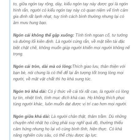
to, giữa ngón tay rộng, dày, kiểu ngón tay này được gọi là ngón
hình rắn, người có kiểu ngón tay này có quan niệm vể tình cảm
gia đình rất lạnh nhạt, tuy tính cách bình thường nhưng lại có
âm mưu hung bạo.
Ngón cái không thể gập xuống:
Tính tình ngoan cố, tư tưởng
và đường lối kiên định. Là người cứng rắn, về mặt tiền tài đặc
biệt chặt chẽ, không muốn giúp người khiến mọi người không nể
trọng.
Ngón cái tròn, dài mà có lông:
Thích giao lưu, thân thiện với
bạn bè, nói chung là có thể để lại ấn tượng tốt trong lòng mọi
người, về mặt vật chất thì họ khá sung túc.
Ngón trỏ khá dài:
Có ý thức về cái tôi rất cao, là người có lòng
tự tin, nhiệt tình, tính mục đích khá cao. Họ không thích phục
tùng người khác, luôn muốn đạt được vị trí cao hơn mọi người.
Ngón giữa khá dài:
Là người chân thật, thâm trầm. Dù những
chuyện nhỏ nhặt họ cũng phải suy nghĩ quá độ, thường thiếu
cảm hứng nhưng họ lại vô cùng bình tĩnh, hiện thực. Có khả
năng nghiên cứu sâu, có thể chịu được áp lực.