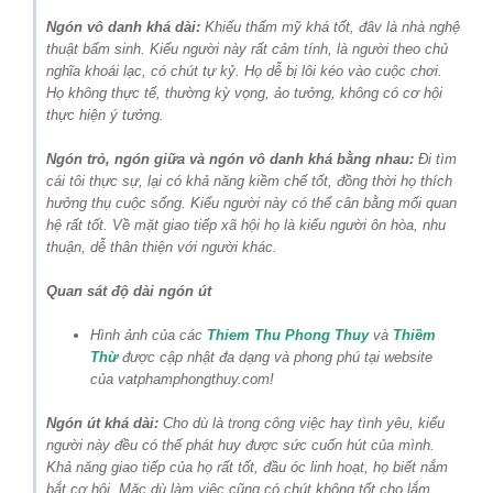
Ngón vô danh khá dài:
Khiếu thẩm mỹ khá tốt, đâv là nhà nghệ
thuật bẩm sinh. Kiểu người này rất cảm tính, là người theo chủ
nghĩa khoái lạc, có chút tự kỷ. Họ dễ bị lôi kéo vào cuộc chơi.
Họ không thực tế, thường kỳ vọng, ảo tưởng, không có cơ hội
thực hiện ý tưởng.
Ngón trỏ, ngón giữa và ngón vô danh khá bằng nhau:
Đi tìm
cái tôi thực sự, lại có khả năng kiềm chế tốt, đồng thời họ thích
hưởng thụ cuộc sống. Kiểu người này có thể cân bằng mối quan
hệ rất tốt. Về mặt giao tiếp xã hội họ là kiểu người ôn hòa, nhu
thuận, dễ thân thiện với người khác.
Quan sát độ dài ngón út
Hình ảnh của các
Thiem Thu Phong Thuy
và
Thiềm
Thừ
được cập nhật đa dạng và phong phú tại website
của vatphamphongthuy.com!
Ngón út khá dài:
Cho dù là trong công việc hay tình yêu, kiểu
người này đều có thể phát huy được sức cuốn hút của mình.
Khả năng giao tiếp của họ rất tốt, đầu óc linh hoạt, họ biết nắm
bắt cơ hội. Mặc dù làm việc cũng có chút không tốt cho lắm,