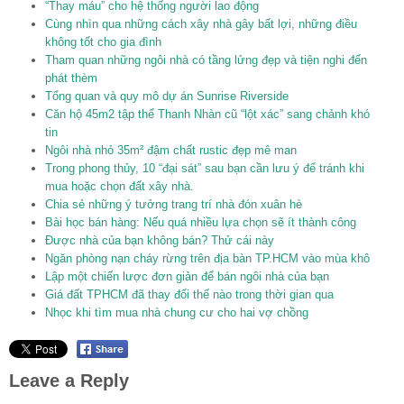
“Thay máu” cho hệ thống người lao động
Cùng nhìn qua những cách xây nhà gây bất lợi, những điều
không tốt cho gia đình
Tham quan những ngôi nhà có tầng lửng đẹp và tiện nghi đến
phát thèm
Tổng quan và quy mô dự án Sunrise Riverside
Căn hộ 45m2 tập thể Thanh Nhàn cũ “lột xác” sang chảnh khó
tin
Ngôi nhà nhỏ 35m² đậm chất rustic đẹp mê man
Trong phong thủy, 10 “đại sát” sau bạn cần lưu ý để tránh khi
mua hoặc chọn đất xây nhà.
Chia sẻ những ý tưởng trang trí nhà đón xuân hè
Bài học bán hàng: Nếu quá nhiều lựa chọn sẽ ít thành công
Được nhà của bạn không bán? Thử cái này
Ngăn phòng nạn cháy rừng trên địa bàn TP.HCM vào mùa khô
Lập một chiến lược đơn giản để bán ngôi nhà của bạn
Giá đất TPHCM đã thay đổi thế nào trong thời gian qua
Nhọc khi tìm mua nhà chung cư cho hai vợ chồng
Leave a Reply