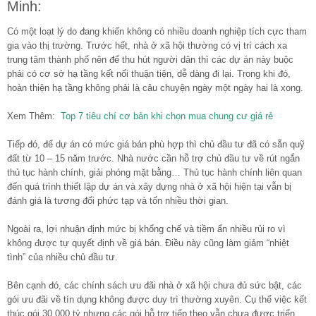
Minh:
Có một loạt lý do đang khiến không có nhiều doanh nghiệp tích cực tham
gia vào thị trường. Trước hết, nhà ở xã hội thường có vị trí cách xa
trung tâm thành phố nên để thu hút người dân thì các dự án này buộc
phải có cơ sở hạ tầng kết nối thuận tiện, dễ dàng đi lại. Trong khi đó,
hoàn thiện hạ tầng không phải là câu chuyện ngày một ngày hai là xong.
Xem Thêm:
Top 7 tiêu chí cơ bản khi chọn mua chung cư giá rẻ
Tiếp đó, để dự án có mức giá bán phù hợp thì chủ đầu tư đã có sẵn quỹ
đất từ 10 – 15 năm trước. Nhà nước cần hỗ trợ chủ đầu tư về rút ngắn
thủ tục hành chính, giải phóng mặt bằng… Thủ tục hành chính liên quan
đến quá trình thiết lập dự án và xây dựng nhà ở xã hội hiện tại vẫn bị
đánh giá là tương đối phức tạp và tốn nhiều thời gian.
Ngoài ra, lợi nhuận định mức bị khống chế và tiềm ẩn nhiều rủi ro vì
không được tự quyết định về giá bán. Điều này cũng làm giảm “nhiệt
tình” của nhiều chủ đầu tư.
Bên cạnh đó, các chính sách ưu đãi nhà ở xã hội chưa đủ sức bật, các
gói ưu đãi về tín dụng không được duy trì thường xuyên. Cụ thể việc kết
thúc gói 30.000 tỷ nhưng các gói hỗ trợ tiếp theo vẫn chưa được triển