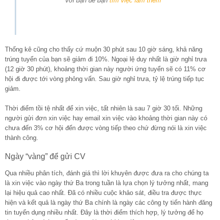
với bạn để bạn
tìm việc làm thêm
Thống kê cũng cho thấy cứ muộn 30 phút sau 10 giờ sáng, khả năng
trúng tuyển của bạn sẽ giảm đi 10%. Ngoại lệ duy nhất là giờ nghỉ trưa
(12 giờ 30 phút), khoảng thời gian này người ứng tuyển sẽ có 11% cơ
hội đi được tới vòng phỏng vấn. Sau giờ nghỉ trưa, tỷ lệ trúng tiếp tục
giảm.
Thời điểm tồi tệ nhất để xin việc, tất nhiên là sau 7 giờ 30 tối. Những
người gửi đơn xin việc hay email xin việc vào khoảng thời gian này có
chưa đến 3% cơ hội đến được vòng tiếp theo chứ đừng nói là xin việc
thành công.
Ngày “vàng” để gửi CV
Qua nhiều phân tích, đánh giá thì lời khuyên được đưa ra cho chúng ta
là xin việc vào ngày thứ Ba trong tuần là lựa chọn lý tưởng nhất, mang
lại hiệu quả cao nhất. Đã có nhiều cuộc khảo sát, điều tra được thực
hiện và kết quả là ngày thứ Ba chính là ngày các công ty tiến hành đăng
tin tuyển dụng nhiều nhất. Đây là thời điểm thích hợp, lý tưởng để họ