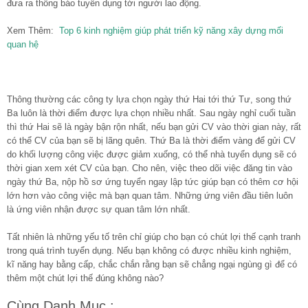
đưa ra thông báo tuyển dụng tới người lao động.
Xem Thêm:
Top 6 kinh nghiệm giúp phát triển kỹ năng xây dựng mối
quan hệ
Thông thường các công ty lựa chọn ngày thứ Hai tới thứ Tư, song thứ
Ba luôn là thời điểm được lựa chọn nhiều nhất. Sau ngày nghỉ cuối tuần
thì thứ Hai sẽ là ngày bận rộn nhất, nếu bạn gửi CV vào thời gian này, rất
có thể CV của bạn sẽ bị lãng quên. Thứ Ba là thời điểm vàng để gửi CV
do khối lượng công việc được giảm xuống, có thể nhà tuyển dụng sẽ có
thời gian xem xét CV của bạn. Cho nên, việc theo dõi việc đăng tin vào
ngày thứ Ba, nộp hồ sơ ứng tuyển ngay lập tức giúp bạn có thêm cơ hội
lớn hơn vào công việc mà bạn quan tâm. Những ứng viên đầu tiên luôn
là ứng viên nhận được sự quan tâm lớn nhất.
Tất nhiên là những yếu tố trên chỉ giúp cho bạn có chút lợi thế cạnh tranh
trong quá trình tuyển dụng. Nếu bạn không có được nhiều kinh nghiệm,
kĩ năng hay bằng cấp, chắc chắn rằng bạn sẽ chẳng ngại ngùng gì để có
thêm một chút lợi thế đúng không nào?
Cùng Danh Mục :