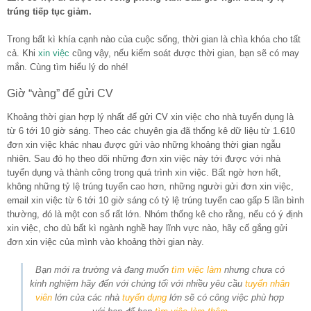
trúng tiếp tục giảm.
Trong bất kì khía cạnh nào của cuộc sống, thời gian là chìa khóa cho tất
cả. Khi
xin việc
cũng vậy, nếu kiểm soát được thời gian, bạn sẽ có may
mắn. Cùng tìm hiểu lý do nhé!
Giờ “vàng” để gửi CV
Khoảng thời gian hợp lý nhất để gửi CV xin việc cho nhà tuyển dụng là
từ 6 tới 10 giờ sáng. Theo các chuyên gia đã thống kê dữ liệu từ 1.610
đơn xin việc khác nhau được gửi vào những khoảng thời gian ngẫu
nhiên. Sau đó họ theo dõi những đơn xin việc này tới được với nhà
tuyển dụng và thành công trong quá trình xin việc. Bất ngờ hơn hết,
không những tỷ lệ trúng tuyển cao hơn, những người gửi đơn xin việc,
email xin việc từ 6 tới 10 giờ sáng có tỷ lệ trúng tuyển cao gấp 5 lần bình
thường, đó là một con số rất lớn. Nhóm thống kê cho rằng, nếu có ý định
xin việc, cho dù bất kì ngành nghề hay lĩnh vực nào, hãy cố gắng gửi
đơn xin việc của mình vào khoảng thời gian này.
Bạn mới ra trường và đang muốn
tìm việc làm
nhưng chưa có
kinh nghiệm hãy đến với chúng tối với nhiều yêu cầu
tuyển nhân
viên
lớn của các nhà
tuyển dụng
lớn sẽ có công việc phù hợp