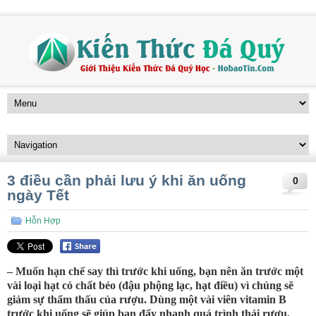
3 điều cần phải lưu ý khi ăn uống
0
ngày Tết
Hỗn Hợp
– Muốn hạn chế say thì trước khi uống, bạn nên ăn trước một
vài loại hạt có chất béo (đậu phộng lạc, hạt điều) vì chúng sẽ
giảm sự thẩm thấu của rượu. Dùng một vài viên vitamin B
trước khi uống sẽ giúp bạn đẩy nhanh quá trình thải rượu.