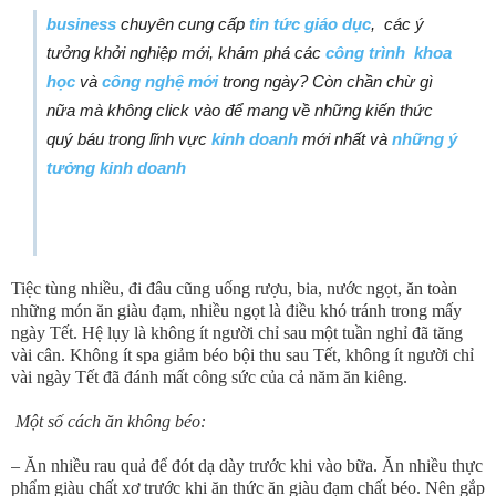
business
chuyên cung cấp
tin tức giáo dục
, các ý
tưởng khởi nghiệp mới,
khám phá các
công trình khoa
học
và
công nghệ mới
trong ngày? Còn chần chừ gì
nữa mà không click vào để mang về những kiến thức
quý báu trong lĩnh vực
kinh doanh
mới nhất và
những ý
tưởng kinh doanh
Tiệc tùng nhiều, đi đâu cũng uống rượu, bia, nước ngọt, ăn toàn
những món ăn giàu đạm, nhiều ngọt là điều khó tránh trong mấy
ngày Tết. Hệ lụy là không ít người chỉ sau một tuần nghỉ đã tăng
vài cân. Không ít spa giảm béo bội thu sau Tết, không ít người chỉ
vài ngày Tết đã đánh mất công sức của cả năm ăn kiêng.
Một số cách ăn không béo:
– Ăn nhiều rau quả để đót dạ dày trước khi vào bữa. Ăn nhiều thực
phẩm giàu chất xơ trước khi ăn thức ăn giàu đạm chất béo. Nên gắp