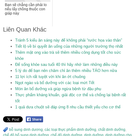
Bạn sẽ chẳng cần phải lo
nếu lấy chồng thuộc con
giáp này
Liên Quan Khác
Tránh 5 kiểu ăn sáng này để không phải “rước họa vào thân”
Tiết lộ về bí quyết ăn uống của những người trường thọ nhất
Thêm mật ong vào trà sẽ thêm nhiều công dụng tốt cho sức
khỏe
Để sống khỏe sau tuổi 40 thì hãy nhớ làm những điều này
5 lý do để bạn nên chăm chỉ ăn thêm nhiều TÁO hơn nữa
11 lợi ích rất tuyệt vời khi ăn ớt chuông
Ngọt ngào và bổ dưỡng với các loại mứt Tết
Món ăn bổ dưỡng và giúp ngừa bệnh từ đậu phụ
Thực phẩm kháng khuẩn, giải độc cơ thể và chống lại bệnh rất
tốt
1 quả dưa chuột sẽ đáp ứng 8 nhu cầu thiết yếu cho cơ thể
bỗ sung dinh dương
,
các loại thực phẩm dinh dưỡng
,
chất dinh dưỡng
,
chế độ bổ sung dinh dưỡng
,
chế độ dinh dưỡng
,
dinh dưỡng
,
dinh dưỡng cho