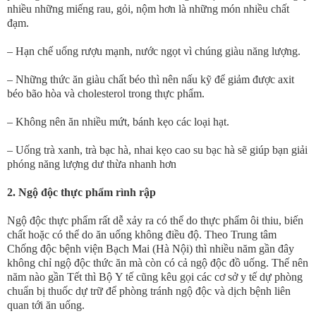
nhiều những miếng rau, gỏi, nộm hơn là những món nhiều chất
đạm.
– Hạn chế uống rượu mạnh, nước ngọt vì chúng giàu năng lượng.
– Những thức ăn giàu chất béo thì nên nấu kỹ để giảm được axit
béo bão hòa và cholesterol trong thực phẩm.
– Không nên ăn nhiều mứt, bánh kẹo các loại hạt.
– Uống trà xanh, trà bạc hà, nhai kẹo cao su bạc hà sẽ giúp bạn giải
phóng năng lượng dư thừa nhanh hơn
2. Ngộ độc thực phẩm rình rập
Ngộ độc thực phẩm rất dễ xảy ra có thể do thực phẩm ôi thiu, biến
chất hoặc có thể do ăn uống không điều độ. Theo Trung tâm
Chống độc bệnh viện Bạch Mai (Hà Nội) thì nhiều năm gần đây
không chỉ ngộ độc thức ăn mà còn có cả ngộ độc đồ uống. Thế nên
năm nào gần Tết thì Bộ Y tế cũng kêu gọi các cơ sở y tế dự phòng
chuẩn bị thuốc dự trữ để phòng tránh ngộ độc và dịch bệnh liên
quan tới ăn uống.