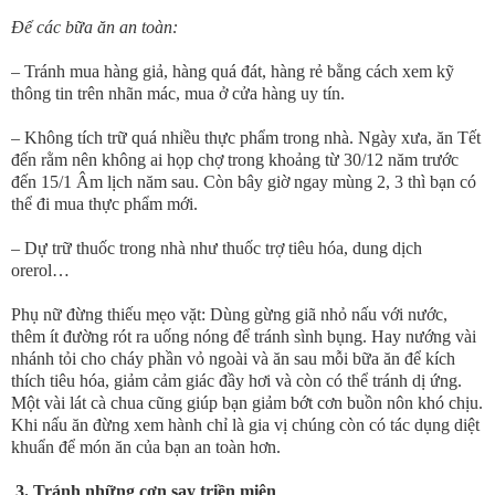
Để các bữa ăn an toàn:
– Tránh mua hàng giả, hàng quá đát, hàng rẻ bằng cách xem kỹ
thông tin trên nhãn mác, mua ở cửa hàng uy tín.
– Không tích trữ quá nhiều thực phẩm trong nhà. Ngày xưa, ăn Tết
đến rằm nên không ai họp chợ trong khoảng từ 30/12 năm trước
đến 15/1 Âm lịch năm sau. Còn bây giờ ngay mùng 2, 3 thì bạn có
thể đi mua thực phẩm mới.
– Dự trữ thuốc trong nhà như thuốc trợ tiêu hóa, dung dịch
orerol…
Phụ nữ đừng thiếu mẹo vặt: Dùng gừng giã nhỏ nấu với nước,
thêm ít đường rót ra uống nóng để tránh sình bụng. Hay nướng vài
nhánh tỏi cho cháy phần vỏ ngoài và ăn sau mỗi bữa ăn để kích
thích tiêu hóa, giảm cảm giác đầy hơi và còn có thể tránh dị ứng.
Một vài lát cà chua cũng giúp bạn giảm bớt cơn buồn nôn khó chịu.
Khi nấu ăn đừng xem hành chỉ là gia vị chúng còn có tác dụng diệt
khuẩn để món ăn của bạn an toàn hơn.
3. Tránh những cơn say triền miên