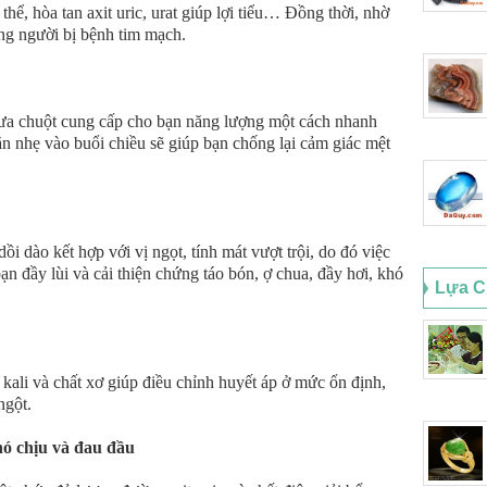
thể, hòa tan axit uric, urat giúp lợi tiểu… Đồng thời, nhờ
ững người bị bệnh tim mạch.
dưa chuột cung cấp cho bạn năng lượng một cách nhanh
 nhẹ vào buổi chiều sẽ giúp bạn chống lại cảm giác mệt
i dào kết hợp với vị ngọt, tính mát vượt trội, do đó việc
ạn đầy lùi và cải thiện chứng táo bón, ợ chua, đầy hơi, khó
Lựa C
ali và chất xơ giúp điều chỉnh huyết áp ở mức ổn định,
ngột.
hó chịu và đau đầu