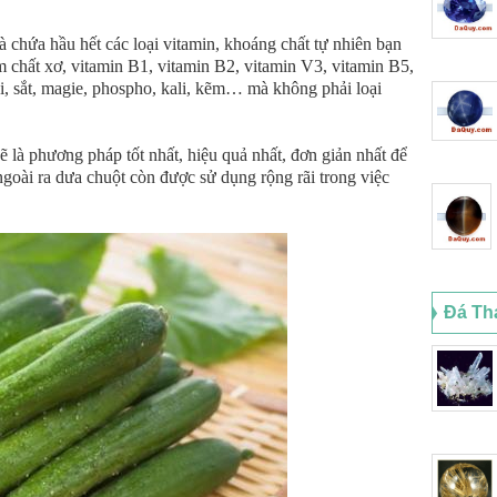
 chứa hầu hết các loại vitamin, khoáng chất tự nhiên bạn
 chất xơ, vitamin B1, vitamin B2, vitamin V3, vitamin B5,
nxi, sắt, magie, phospho, kali, kẽm… mà không phải loại
 là phương pháp tốt nhất, hiệu quả nhất, đơn giản nhất để
goài ra dưa chuột còn được sử dụng rộng rãi trong việc
Đá Th