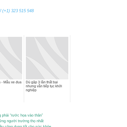
/ (+1) 323 515 548
 - Mẫu xe đua
Dù gặp 3 lần thất bại
nhưng vẫn tiếp tục khởi
nghiệp
 phải “rước họa vào thân”
hững người trường thọ nhất
ều công dụng tốt cho sức khỏe