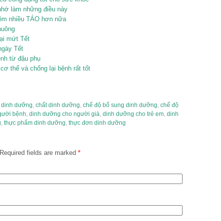
 nhớ làm những điều này
thêm nhiều TÁO hơn nữa
chuông
ại mứt Tết
ngày Tết
nh từ đậu phụ
ơ thể và chống lại bệnh rất tốt
m dinh dưỡng
,
chất dinh dưỡng
,
chế độ bổ sung dinh dưỡng
,
chế độ
gười bệnh
,
dinh dưỡng cho người già
,
dinh dưỡng cho trẻ em
,
dinh
g
,
thực phẩm dinh dưỡng
,
thực đơn dinh dưỡng
Required fields are marked
*