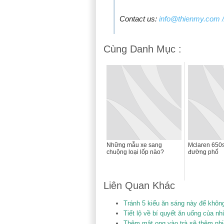
Contact us:
info@thienmy.com
/
Cùng Danh Mục :
Những mẫu xe sang
Mclaren 650s
chuộng loại lốp nào?
đường phố
Liên Quan Khác
Tránh 5 kiểu ăn sáng này để không
Tiết lộ về bí quyết ăn uống của n
Thêm mật ong vào trà sẽ thêm nhi