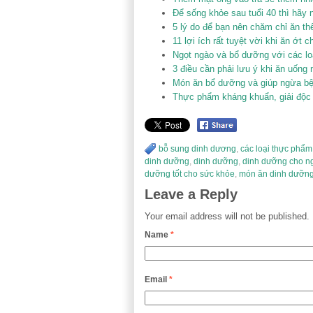
Để sống khỏe sau tuổi 40 thì hãy
5 lý do để bạn nên chăm chỉ ăn 
11 lợi ích rất tuyệt vời khi ăn ớt 
Ngọt ngào và bổ dưỡng với các lo
3 điều cần phải lưu ý khi ăn uống 
Món ăn bổ dưỡng và giúp ngừa bệ
Thực phẩm kháng khuẩn, giải độc c
bỗ sung dinh dương
,
các loại thực phẩ
dinh dưỡng
,
dinh dưỡng
,
dinh dưỡng cho n
dưỡng tốt cho sức khỏe
,
món ăn dinh dưỡn
Leave a Reply
Your email address will not be published.
Name
*
Email
*