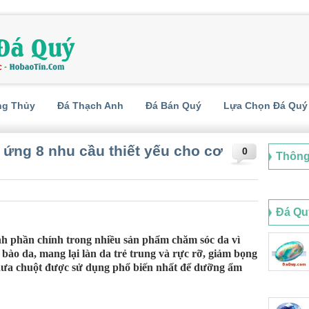
ng Thủy
Đá Thạch Anh
Đá Bán Quý
Lựa Chọn Đá Quý
 ứng 8 nhu cầu thiết yếu cho cơ
0
Thông
Đá Qu
h phần chính trong nhiều sản phẩm chăm sóc da vì
tế bào da, mang lại làn da trẻ trung và rực rỡ, giảm bọng
 dưa chuột được sử dụng phổ biến nhất để dưỡng ẩm