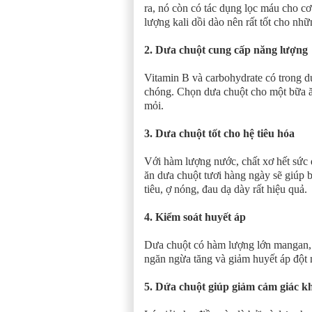
ra, nó còn có tác dụng lọc máu cho cơ 
lượng kali dồi dào nên rất tốt cho nh
2. Dưa chuột cung cấp năng lượng
Vitamin B và carbohydrate có trong 
chóng. Chọn dưa chuột cho một bữa ăn
mỏi.
3. Dưa chuột tốt cho hệ tiêu hóa
Với hàm lượng nước, chất xơ hết sức dồ
ăn dưa chuột tươi hàng ngày sẽ giúp b
tiêu, ợ nóng, đau dạ dày rất hiệu quả.
4. Kiểm soát huyết áp
Dưa chuột có hàm lượng lớn mangan, k
ngăn ngừa tăng và giảm huyết áp đột 
5. Dứa chuột giúp giảm cảm giác k