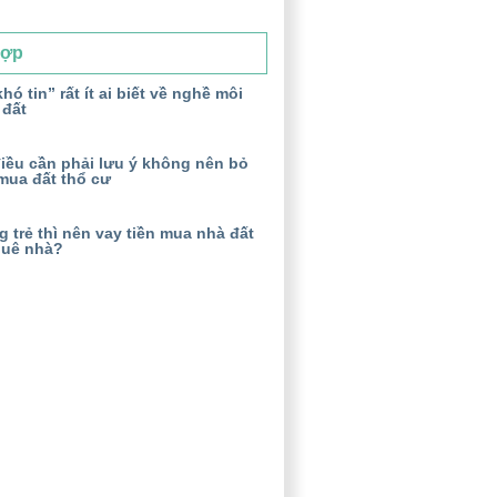
Hợp
hó tin” rất ít ai biết về nghề môi
 đất
iều cần phải lưu ý không nên bỏ
mua đất thổ cư
 trẻ thì nên vay tiền mua nhà đất
huê nhà?