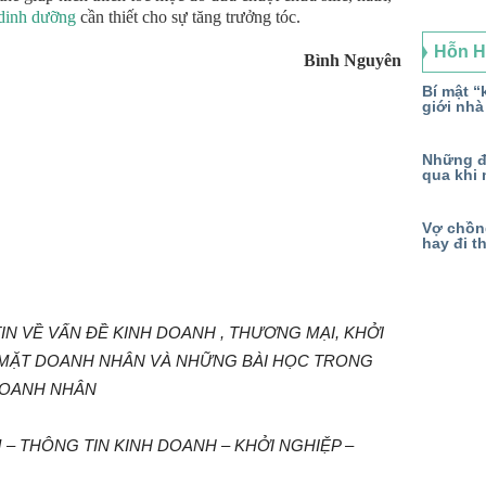
dinh dưỡng
cần thiết cho sự tăng trưởng tóc.
Hỗn 
Bình Nguyên
Bí mật “k
giới nhà
Những đ
qua khi 
Vợ chồng
hay đi t
N VỀ VẤN ĐỀ KINH DOANH , THƯƠNG MẠI, KHỞI
 MẶT DOANH NHÂN VÀ NHỮNG BÀI HỌC TRONG
DOANH NHÂN
– THÔNG TIN KINH DOANH – KHỞI NGHIỆP –