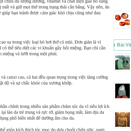
uột chứa đủ lượng đường, vitamin và chất điện giải bổ sung
bị mất và giữ mọi thứ trong trạng thái cân bằng. Vậy nên, ăn
sẽ giúp bạn tránh được cảm giác khó chịu cũng như đau
o su trong việc loại bỏ hơi thở có mùi. Đơn giản là vì
Bài Vi
 có thể tiêu diệt các vi khuẩn gây hôi miệng. Bạn chỉ cần
m miệng và lưỡi trong một phút.
à canxi cao, cả hai đều quan trọng trong việc tăng cường
mật độ và sự chắc khỏe của xương khớp.
hần chính trong nhiều sản phẩm chăm sóc da vì siêu lợi ích
 lại làn da trẻ trung và rực rỡ, giảm bọng mắt, làm dịu da
dụng phổ biến nhất để dưỡng ẩm cho da.
ể giúp kích thích tóc mọc do dưa chuột chứa silic, natri,