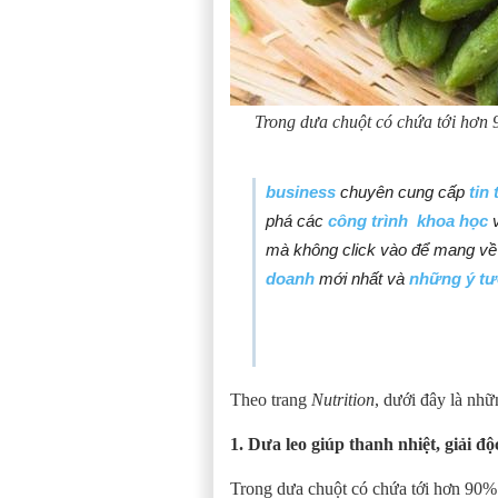
Trong dưa chuột có chứa tới hơn 9
business
chuyên cung cấp
tin
phá các
công trình khoa học
mà không click vào để mang về 
doanh
mới nhất và
những ý tư
Theo trang
Nutrition
, dưới đây là nh
1.
Dưa leo giúp
thanh nhiệt
, giải độ
Trong dưa chuột có chứa tới hơn 90% 