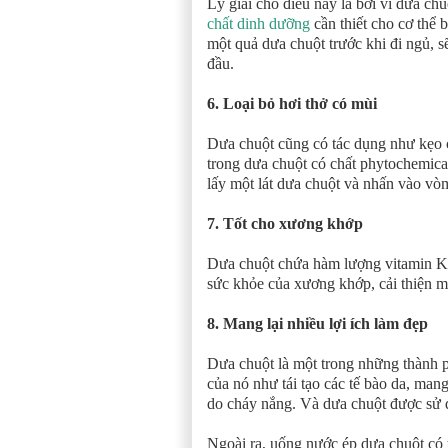
Lý giải cho điều này là bởi vì dưa ch
chất dinh dưỡng
cần thiết cho cơ thể 
một quả dưa chuột trước khi đi ngủ, 
đầu.
6. Loại bỏ hơi thở có mùi
Dưa chuột cũng có tác dụng như kẹo ca
trong dưa chuột có chất phytochemical
lấy một lát dưa chuột và nhấn vào vò
7. Tốt cho xương khớp
Dưa chuột chứa hàm lượng vitamin K v
sức khỏe của xương khớp, cải thiện 
8. Mang lại nhiều lợi ích làm đẹp
Dưa chuột là một trong những thành p
của nó như tái tạo các tế bào da, mang
do cháy nắng. Và dưa chuột được sử 
Ngoài ra, uống nước ép dưa chuột có th