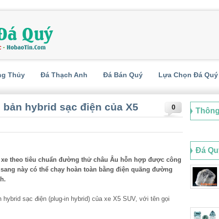
ng Thủy
Đá Thạch Anh
Đá Bán Quý
Lựa Chọn Đá Quý
bản hybrid sạc điện của X5
0
Thông
Đá Qu
ủa xe theo tiêu chuẩn đường thử châu Âu hỗn hợp được công
ng sang này có thể chạy hoàn toàn bằng điện quãng đường
h.
hybrid sạc điện (plug-in hybrid) của xe X5 SUV, với tên gọi