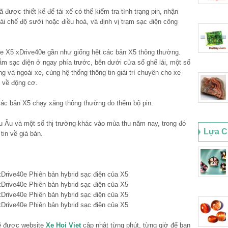
được thiết kế để tài xế có thể kiểm tra tình trạng pin, nhận
cài chế độ sưởi hoặc điều hoà, và định vị trạm sạc điện công
 xe X5 xDrive40e gần như giống hệt các bản X5 thông thường.
ắm sạc điện ở ngay phía trước, bên dưới cửa sổ ghế lái, một số
ng và ngoài xe, cùng hệ thống thông tin-giải trí chuyên cho xe
u về động cơ.
ác bản X5 chạy xăng thông thường do thêm bộ pin.
u Âu và một số thị trường khác vào mùa thu năm nay, trong đó
Lựa C
in về giá bán.
 được website
Xe Hoi Viet
cập nhật từng phút, từng giờ để bạn