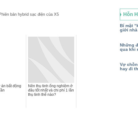
Hỗn 
Bí mật “k
giới nhà
Những đ
qua khi 
Vợ chồng
hay đi t
 án bất động
Nên thụ tinh ống nghiệm ở
uần
đâu tốt nhất và chi phí 1 lần
thụ tinh thế nào?