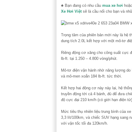
♣ Bạn đang có nhu cầu
mua xe hơi
hoặ
Xe Hơi Việt
sẽ là cầu nối cho bạn và nh
Trọng tâm của phiên bản mới này là hệ t
dung tích 2.0L kết hợp với một mô-tơ đi
Riêng động cơ xăng cho công suất cực đ
lb-ft. tại 1.250 – 4.800 vòng/phút.
Mô-tơ điện vận hành nhờ năng lượng do b
và mô-men xoắn 184 lb-ft. tức thời.
Kết hợp hai động cơ này này lại, hệ thốn
truyền động tới cả 4 bánh, đủ để đưa chi
độ cực đại 210 km/h (có giới hạn điện tử)
Mức tiêu thụ nhiên liệu trung bình của 
3,3 lít/100km, và chiếc SUV hạng sang n
với vận tốc tối đa 120km/h.