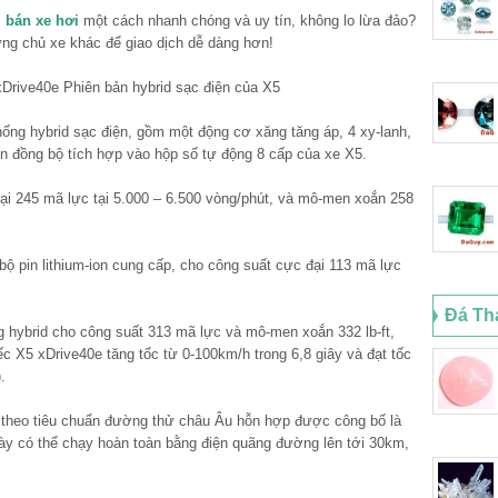
c
bán xe hơi
một cách nhanh chóng và uy tín, không lo lừa đảo?
ững chủ xe khác để giao dịch dễ dàng hơn!
hống hybrid sạc điện, gồm một động cơ xăng tăng áp, 4 xy-lanh,
ện đồng bộ tích hợp vào hộp số tự động 8 cấp của xe X5.
ại 245 mã lực tại 5.000 – 6.500 vòng/phút, và mô-men xoắn 258
ộ pin lithium-ion cung cấp, cho công suất cực đại 113 mã lực
Đá Th
g hybrid cho công suất 313 mã lực và mô-men xoắn 332 lb-ft,
ếc X5 xDrive40e tăng tốc từ 0-100km/h trong 6,8 giây và đạt tốc
.
xe theo tiêu chuẩn đường thử châu Âu hỗn hợp được công bố là
ày có thể chạy hoàn toàn bằng điện quãng đường lên tới 30km,