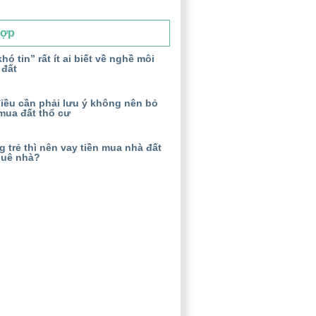
Hợp
hó tin” rất ít ai biết về nghề môi
 đất
iều cần phải lưu ý không nên bỏ
mua đất thổ cư
 trẻ thì nên vay tiền mua nhà đất
huê nhà?