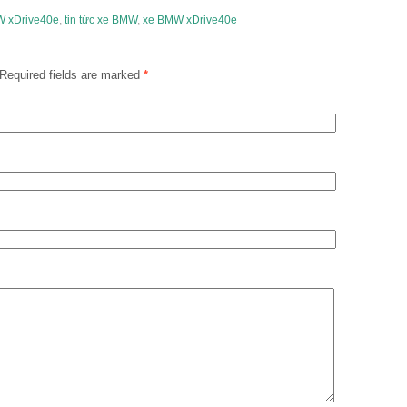
W xDrive40e
,
tin tức xe BMW
,
xe BMW xDrive40e
Required fields are marked
*