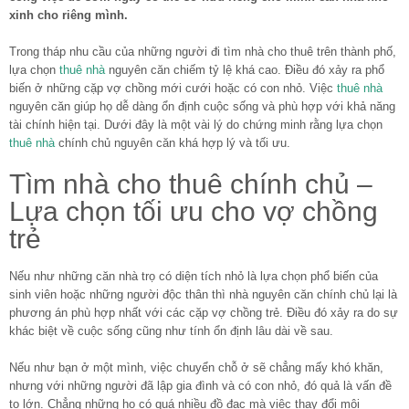
xinh cho riêng mình.
Trong tháp nhu cầu của những người đi tìm nhà cho thuê trên thành phố,
lựa chọn
thuê nhà
nguyên căn chiếm tỷ lệ khá cao. Điều đó xảy ra phổ
biến ở những cặp vợ chồng mới cưới hoặc có con nhỏ. Việc
thuê nhà
nguyên căn giúp họ dễ dàng ổn định cuộc sống và phù hợp với khả năng
tài chính hiện tại. Dưới đây là một vài lý do chứng minh rằng lựa chọn
thuê nhà
chính chủ nguyên căn khá hợp lý và tối ưu.
Tìm nhà cho thuê chính chủ –
Lựa chọn tối ưu cho vợ chồng
trẻ
Nếu như những căn nhà trọ có diện tích nhỏ là lựa chọn phổ biến của
sinh viên hoặc những người độc thân thì nhà nguyên căn chính chủ lại là
phương án phù hợp nhất với các cặp vợ chồng trẻ. Điều đó xảy ra do sự
khác biệt về cuộc sống cũng như tính ổn định lâu dài về sau.
Nếu như bạn ở một mình, việc chuyển chỗ ở sẽ chẳng mấy khó khăn,
nhưng với những người đã lập gia đình và có con nhỏ, đó quả là vấn đề
to lớn. Chẳng những họ có quá nhiều đồ đạc mà việc thay đổi môi