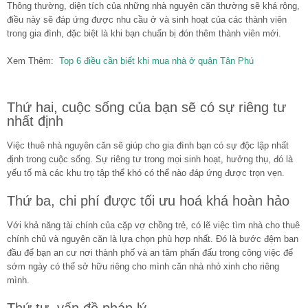
Thông thường, diện tích của những nhà nguyên căn thường sẽ khá rộng,
điều này sẽ đáp ứng được nhu cầu ở và sinh hoạt của các thành viên
trong gia đình, đặc biệt là khi bạn chuẩn bị đón thêm thành viên mới.
Xem Thêm:
Top 6 điều cần biết khi mua nhà ở quận Tân Phú
Thứ hai, cuộc sống của bạn sẽ có sự riêng tư
nhất định
Việc thuê nhà nguyên căn sẽ giúp cho gia đình bạn có sự độc lập nhất
định trong cuộc sống. Sự riêng tư trong mọi sinh hoạt, hưởng thụ, đó là
yếu tố mà các khu trọ tập thể khó có thể nào đáp ứng được trọn vẹn.
Thứ ba, chi phí được tối ưu hoá khá hoàn hảo
Với khả năng tài chính của cặp vợ chồng trẻ, có lẽ việc tìm nhà cho thuê
chính chủ và nguyên căn là lựa chọn phù hợp nhất. Đó là bước đệm ban
đầu để bạn an cư nơi thành phố và an tâm phấn đấu trong công việc để
sớm ngày có thể sở hữu riêng cho mình căn nhà nhỏ xinh cho riêng
mình.
Thứ tư, vấn đề pháp lý