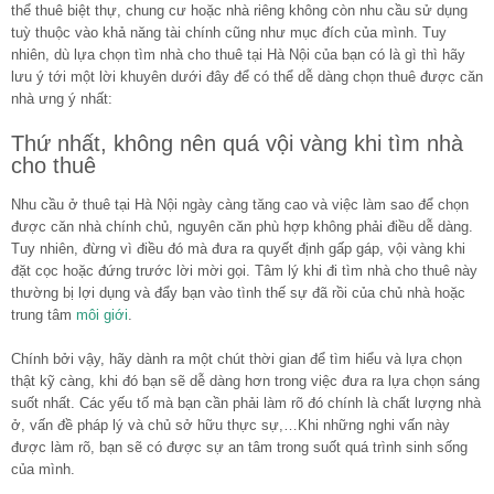
thể thuê biệt thự, chung cư hoặc nhà riêng không còn nhu cầu sử dụng
tuỳ thuộc vào khả năng tài chính cũng như mục đích của mình. Tuy
nhiên, dù lựa chọn tìm nhà cho thuê tại Hà Nội của bạn có là gì thì hãy
lưu ý tới một lời khuyên dưới đây để có thể dễ dàng chọn thuê được căn
nhà ưng ý nhất:
Thứ nhất, không nên quá vội vàng khi tìm nhà
cho thuê
Nhu cầu ở thuê tại Hà Nội ngày càng tăng cao và việc làm sao để chọn
được căn nhà chính chủ, nguyên căn phù hợp không phải điều dễ dàng.
Tuy nhiên, đừng vì điều đó mà đưa ra quyết định gấp gáp, vội vàng khi
đặt cọc hoặc đứng trước lời mời gọi. Tâm lý khi đi tìm nhà cho thuê này
thường bị lợi dụng và đẩy bạn vào tình thế sự đã rồi của chủ nhà hoặc
trung tâm
môi giới
.
Chính bởi vậy, hãy dành ra một chút thời gian để tìm hiểu và lựa chọn
thật kỹ càng, khi đó bạn sẽ dễ dàng hơn trong việc đưa ra lựa chọn sáng
suốt nhất. Các yếu tố mà bạn cần phải làm rõ đó chính là chất lượng nhà
ở, vấn đề pháp lý và chủ sở hữu thực sự,…Khi những nghi vấn này
được làm rõ, bạn sẽ có được sự an tâm trong suốt quá trình sinh sống
của mình.