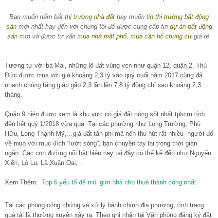
Bạn muốn nắm bắt
thị trường nhà đất
hay muốn
tin thị trường bất động
sản
mới nhất hay đến với chung tôi để được cung cấp tin
dự án bất động
sản
mới và được tư vấn
mua nhà mặt phố
,
mua căn hộ chung cư
giá rẻ
Tương tự với bà Mai, những lô đất vùng ven như quận 12, quận 2, Thủ
Đức được mua với giá khoảng 2,3 tỷ vào quý cuối năm 2017 cũng đã
nhanh chóng tăng giáp gấp 2,3 lần lên 7,8 tỷ đồng chỉ sau khoảng 2,3
tháng.
Quận 9 hiện được xem là khu vực có giá đất nóng sốt nhất tphcm tính
đến hết quý 1/2018 vừa qua. Tại các phường như Long Trường, Phú
Hữu, Long Thạnh Mỹ,…giá đất tăn phi mã nên thu hút rất nhiều người đổ
về mua với mục đích “lướt sóng”, bán chuyền tay lại trong thời gian
ngắn. Các con đường nổi bật hiện nay tại đây có thể kể đến như Nguyển
Xiển, Lò Lu, Lã Xuân Oai,…
Xem Thêm:
Top 6 yếu tố để môi giới nhà cho thuê thành công nhất
Tại các phòng công chứng và xử lý hành chính địa phương, tình trạng
quá tải là thường xuyên xảy ra. Theo ghi nhận tại Văn phòng đăng ký đất