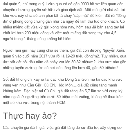
đai quận 9, chỉ trong quý I vừa qua có có gần 9000 hồ sơ liên quan đến
chuyển nhượng quyền sở hữu và giao dịch đất. Một môi giới nhà đất tại
khu vực này chia sẻ anh phải tất tả chạy “sấp mặt” để kiếm đất rồi “đóng
đô” ở phòng công chứng gần như cả ngày để làm thủ tục cho khách. Có
nhiều miếng đất vừa ký gửi xong hôm nay, hôm sau đã bán sang tay lại
chốt lời hơn 200 triệu đồng và việc một miếng đất sang tay cho 4,5
người trong 1 tháng cũng không hề hiếm.
Người môi giới này cũng chia sẻ thêm, giá đất con đường Nguyễn Xiển,
quận 9 vào cuối năm 2017 vừa rồi là 19-20 triệu đồng/m2. Tuy nhiên, qua
đợt sốt đất hồi đầu năm đã nhảy vọt lên 30-32 triệu/m2, khu vực nào gần
những tuyến đường lớn có nơi còn tăng lên hơn 40, gần 50 triệu/m2
Sốt đất không chỉ xảy ra tại các khu Đông Sài Gòn mà tại các khu vực
vùng ven như Cần Giờ, Củ Chi, Hóc Môn,…giá đất cũng tăng manh
không kém. Đặc biệt tại Củ Chi, giá đất tăng lên 5,7 lần so với cùng kỳ
năm ngoái ở ngưỡng trên dưới 30 triệu/ mét vuông, không hề thua kém
một số khu vực trong nội thành HCM.
Thực hay ảo?
Các chuyên gia đánh giá, việc giá đất tăng do sự đầu tư, xây dựng cơ