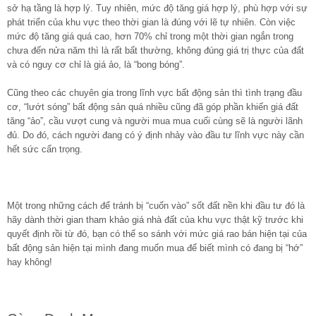
sở hạ tầng là hợp lý. Tuy nhiên, mức độ tăng giá hợp lý, phù hợp với sự
phát triển của khu vực theo thời gian là đúng với lẽ tự nhiên. Còn việc
mức độ tăng giá quá cao, hơn 70% chỉ trong một thời gian ngắn trong
chưa đến nửa năm thì là rất bất thường, không đúng giá trị thực của đất
và có nguy cơ chỉ là giá ảo, là “bong bóng”.
Cũng theo các chuyên gia trong lĩnh vực bất động sản thì tình trạng đầu
cơ, “lướt sóng” bất động sản quá nhiều cũng đã góp phần khiến giá đất
tăng “ảo”, cầu vượt cung và người mua mua cuối cùng sẽ là người lãnh
đủ. Do đó, cách người đang có ý định nhảy vào đầu tư lĩnh vực này cần
hết sức cẩn trọng.
Một trong những cách để tránh bị “cuốn vào” sốt đất nền khi đầu tư đó là
hãy dành thời gian tham khảo giá nhà đất của khu vực thật kỹ trước khi
quyết định rồi từ đó, bạn có thể so sánh với mức giá rao bán hiện tại của
bất động sản hiện tại mình đang muốn mua để biết mình có đang bị “hớ”
hay không!