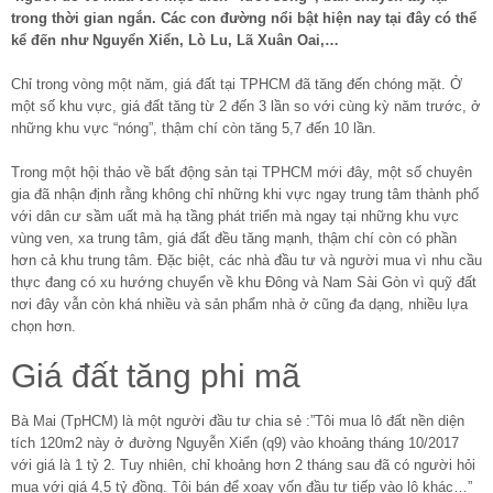
trong thời gian ngắn. Các con đường nổi bật hiện nay tại đây có thể
kể đến như Nguyển Xiển, Lò Lu, Lã Xuân Oai,…
Chỉ trong vòng một năm, giá đất tại TPHCM đã tăng đến chóng mặt. Ở
một số khu vực, giá đất tăng từ 2 đến 3 lần so với cùng kỳ năm trước, ở
những khu vực “nóng”, thậm chí còn tăng 5,7 đến 10 lần.
Trong một hội thảo về bất động sản tại TPHCM mới đây, một số chuyên
gia đã nhận định rằng không chỉ những khi vực ngay trung tâm thành phố
với dân cư sầm uất mà hạ tầng phát triển mà ngay tại những khu vực
vùng ven, xa trung tâm, giá đất đều tăng mạnh, thậm chí còn có phần
hơn cả khu trung tâm. Đặc biệt, các nhà đầu tư và người mua vì nhu cầu
thực đang có xu hướng chuyển về khu Đông và Nam Sài Gòn vì quỹ đất
nơi đây vẫn còn khá nhiều và sản phẩm nhà ở cũng đa dạng, nhiều lựa
chọn hơn.
Giá đất tăng phi mã
Bà Mai (TpHCM) là một người đầu tư chia sẻ :”Tôi mua lô đất nền diện
tích 120m2 này ở đường Nguyễn Xiển (q9) vào khoảng tháng 10/2017
với giá là 1 tỷ 2. Tuy nhiên, chỉ khoảng hơn 2 tháng sau đã có người hỏi
mua với giá 4,5 tỷ đồng. Tôi bán để xoay vốn đầu tư tiếp vào lô khác…”