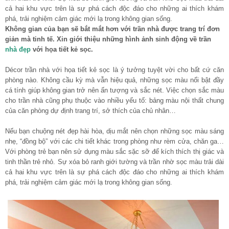
cả hai khu vực trên là sự phá cách độc đáo cho những ai thích khám
phá, trải nghiệm cảm giác mới lạ trong không gian sống.
Không gian của bạn sẽ bắt mắt hơn với trần nhà được trang trí đơn
giản mà tinh tế. Xin giới thiệu những hình ảnh sinh động về trần
nhà đẹp
với họa tiết kẻ sọc.
Décor trần nhà với họa tiết kẻ sọc là ý tưởng tuyệt vời cho bất cứ căn
phòng nào. Không cầu kỳ mà vẫn hiệu quả, những sọc màu nổi bật đầy
cá tính giúp không gian trở nên ấn tượng và sắc nét. Việc chọn sắc màu
cho trần nhà cũng phụ thuộc vào nhiều yếu tố: bảng màu nội thất chung
của căn phòng dự định trang trí, sở thích của chủ nhân…
Nếu bạn chuộng nét đẹp hài hòa, dịu mắt nên chọn những sọc màu sáng
nhẹ, “đồng bộ” với các chi tiết khác trong phòng như rèm cửa, chăn ga…
Với phòng trẻ bạn nên sử dụng màu sắc sặc sỡ để kích thích thị giác và
tinh thần trẻ nhỏ. Sự xóa bỏ ranh giới tường và trần nhờ sọc màu trải dài
cả hai khu vực trên là sự phá cách độc đáo cho những ai thích khám
phá, trải nghiệm cảm giác mới lạ trong không gian sống.