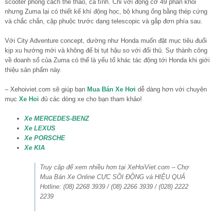
scooter phong cách thể thao, cá tính. Chỉ với động cơ 49 phân khối
nhưng Zuma lại có thiết kế khí động học, bộ khung ống bằng thép cứng
và chắc chắn, cặp phuộc trước dạng telescopic và gắp đơn phía sau.
Với City Adventure concept, dường như Honda muốn đặt mục tiêu đuổi
kịp xu hướng mới và không để bị tụt hậu so với đối thủ. Sự thành công
về doanh số của Zuma có thể là yếu tố khác tác động tới Honda khi giới
thiệu sản phẩm này.
– Xehoiviet.com sẽ giúp bạn
Mua Bán Xe Hơi
dễ dàng hơn với chuyên
mục
Xe Hoi
đủ các dòng xe cho bạn tham khảo!
Xe MERCEDES-BENZ
Xe LEXUS
Xe PORSCHE
Xe KIA
Truy cập để xem nhiều hơn tại XeHoiViet.com – Chợ
Mua Bán Xe Online CỰC SÔI ĐỘNG và HIỆU QUẢ
Hotline: (08) 2268 3939 / (08) 2266 3939 / (028) 2222
2239