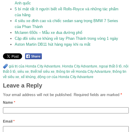
Anh quốc
5 bí mật rất ít người biết về Rolls-Royce và những tác phẩm
của hãng
4 siêu xe đỉnh cao và chiếc sedan sang trọng BMW 7 Series
của Phan Thành
Mclaren 650s – Mẫu xe đua đường phố
Cặp đôi siêu xe khủng về tay Phan Thành trong vòng 1 ngày
Aston Martin DB11 hút hàng ngay khi ra mắt
giá trị của Honda City Advanture
,
Honda City Advanture
,
ngoại thất ô tô
,
nội
thất ô tô
,
siêu xe
,
thiết kế siêu xe
,
thông tin về Honda City Advanture
,
thông tin
về siêu xe
,
xế khủng
,
động cơ của Honda City Advanture
Leave a Reply
Your email address will not be published.
Required fields are marked
*
Name
*
Email
*