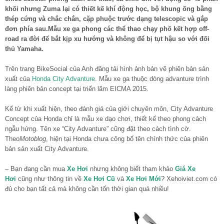
khối nhưng Zuma lại có thiết kế khí động học, bộ khung ống bằng
thép cứng và chắc chắn, cặp phuộc trước dạng telescopic và gắp
đơn phía sau.Mẫu xe ga phong các thể thao chạy phố kết hợp off-
road ra đời để bắt kịp xu hướng và không để bị tụt hậu so với đối
thủ Yamaha.
Trên trang BikeSocial của Anh đăng tải hình ảnh bản vẽ phiên bản sản
xuất của
Honda City Advanture
. Mẫu xe ga thuộc dòng advanture trình
làng phiên bản concept tại triển lãm EICMA 2015.
Kể từ khi xuất hiện, theo đánh giá của giới chuyên môn, City Advanture
Concept của Honda chỉ là mẫu xe dạo chơi, thiết kế theo phong cách
ngẫu hứng. Tên xe “City Advanture” cũng đặt theo cách tình cờ.
Theo
Motoblog
, hiện tại Honda chưa công bố tên chính thức của phiên
bản sản xuất City Advanture.
– Bạn đang cần mua
Xe Hơi
nhưng không biết tham khảo
Giá Xe
Hơi
cũng như thông tin về
Xe Hơi Cũ
và
Xe Hơi Mới
? Xehoiviet.com có
đủ cho bạn tất cả mà không cần tốn thời gian quá nhiều!