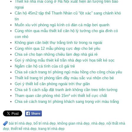
Thiết kế nhà mái cong ở Hà Nội xuất hiện ấn tượng trên báo
ngoại
Căn hộ 45m2 tập thể Thanh Nhàn cũ “lột xác” sang chảnh khó
tin
Muốn xỉu với phòng ngủ kính có đàn cá mập bơi quanh
Cùng nhìn qua mẫu thiết kế căn hộ lý tưởng cho gia đình có
con nhỏ
Không gian căn biệt thự trắng tinh từ trong ra ngoài
Cùng nhìn qua 12 mẫu phòng cực đẹp cho bé yêu
Chia sẻ cho bạn những chiêu làm đẹp nhà giá rẻ
Gợi ý những mẫu thiét kế trần nhà đẹp với họa tiết kẻ sọc
Ngắm căn hộ cá tính của cô gái trẻ
Chia sẻ cách trang trí phòng ngủ màu hồng cho công chúa yêu
Thiết kế trang trí phòng tắm đầy màu sắc vui nhộn cho bé
Gợi ý thiết kế căn phòng ngoài trời thư giãn
Chia sẻ 5 cách sắp đặt tranh ảnh không cần treo trên tường
Tham quan căn phòng nhỏ 15m² với thiết kế cực chất
Chia sẻ cách trang trí phòng khách sang trọng với màu trắng
bài trí nhà đẹp
,
bố trí nhà đẹp
,
không gian nhà đẹp
,
nhà đẹp
,
nội thất nhà
đẹp
,
thiết kế nhà đẹp
,
trang trí nhà đẹp