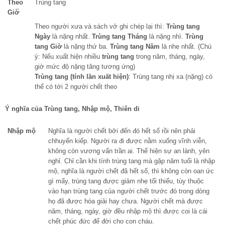
Theo
Trùng tang
Giờ̀
Theo người xưa và sách vở ghi chép lại thì:
Trùng tang
Ngày
là nặng nhất.
Trùng tang Tháng
là nặng nhì.
Trùng
tang Giờ
là nặng thứ ba.
Trùng tang Năm
là nhẹ nhất. (Chú
ý: Nếu xuất hiện nhiều
trùng tang
trong năm, tháng, ngày,
giờ mức độ nặng tăng tương ứng)
Trùng tang (tính lần xuất hiện)
: Trùng tang nhị xa (nặng) có
thể có tới 2 người chết theo
Ý nghĩa của Trùng tang, Nhập mộ, Thiên di
Nhập mộ
Nghĩa là người chết bởi đến đó hết số rồi nên phải
chhuyển kiếp. Người ra đi được nằm xuống vĩnh viễn,
không còn vương vấn trần ai. Thể hiện sự an lành, yên
nghỉ. Chỉ cần khi tính trùng tang mà gặp năm tuổi là nhập
mộ, nghĩa là người chết đã hết số, thì không còn oan ức
gì mấy, trùng tang được giảm nhẹ tối thiểu, tùy thuộc
vào hạn trùng tang của người chết trước đó trong dòng
họ đã được hóa giải hay chưa. Người chết mà được
năm, tháng, ngày, giờ đều nhập mộ thì được coi là cái
chết phúc đức để đời cho con cháu.