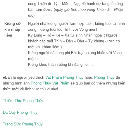
cung Thiên di: Tý – Mão – Ngọ để hành sự tang lễ cũng
tàm tạm được (
ngày giờ tính theo vòng Thiên di – Nhập
mộ
).
Kiêng cữ
Người nhà kiêng người Tam hợp tuổi , kiêng tuổi từ hình
khi nhập
xung , kiêng tuổi lục Hình với Vong mệnh .
liệm
Kỵ Long – Hổ – Kê – Xà tứ sinh Nhân ngoại ( Người
khách các tuổi Thìn – Dần – Dậu – Tỵ không được có
mặt khi khâm liệm ) .
Kiêng người có cung phi Bát trạch xung khắc với Vong
mệnh .
Kiêng khóc thành tiếng khi đang liệm .
♠Bạn là người yêu thích
Vat Pham Phong Thuy
hoặc
Phong Thủy
thì
những hình ảnh
Phong Thủy Vật Phẩm
sẽ giúp bạn có thêm những kiến
thức mới về lĩnh vực thú vị này!
Thiềm Thừ Phong Thủy
Đá Quý Phong Thủy
Trang Sức Phong Thủy