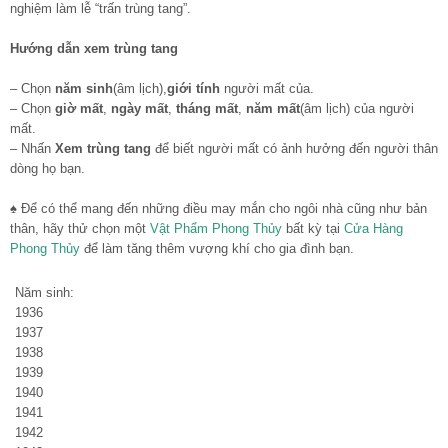
nghiệm làm lễ “trấn trùng tang”.
Hướng dẫn xem trùng tang
– Chọn
năm sinh
(âm lịch),
giới tính
người mất của.
– Chọn
giờ mất
,
ngày mất
,
tháng mất
,
năm mất
(âm lịch) của người
mất.
– Nhấn
Xem trùng tang
để biết người mất có ảnh hưởng đến người thân
dòng họ bạn.
♠ Để có thể mang đến những điều may mắn cho ngôi nhà cũng như bản
thân, hãy thử chọn một
Vật Phẩm Phong Thủy
bất kỳ tại
Cửa Hàng
Phong Thủy
để làm tăng thêm vượng khí cho gia đình bạn.
Năm sinh:
1936
1937
1938
1939
1940
1941
1942