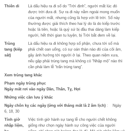
Thiên di
Là dấu hiệu ra đi số do “Trời định”, người mất lúc đó
được trời đưa đi. Sự ra đi này nằm ngoài mong muốn
của người mất, nhưng cũng là hợp với lẽ trời. Số này
thường được giải thích theo hai lý do là do kiếp trước
hoặc là tiên, hoặc là quỷ sứ bị đầu thai dáng làm kiếp
người, hết thời gian tu luyện, bị Trời bắt đem về lại.
Trùng
Là dấu hiệu ra đi không hợp số phận, chưa tới số mà
tang (kiếp
phải chết oan uổng, có sự oán thán nào đó của cõi âm,
sát)
gây ảnh hưởng tới người ở lại. Theo quan niệm xưa,
nếu gặp phải trùng tang mà không có “Nhập mộ” nào thì
cần phải làm lễ “trấn trùng tang”.
Xem trùng tang khác
Phạm ngày trùng phục
Ngày mất rơi vào ngày Dần, Thân, Tỵ, Hợi
Những việc cần lưu ý khác
Ngày chôn kỵ các ngày (ứng với tháng mất là 2 âm lịch)
: Ngày
6, 18, 30
Tính giờ
Việc tính giờ hành sự tang lễ cho người chết không
nhập liệm,
giống như chọn ngày hành sự công việc của người