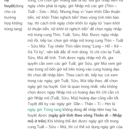
hạ
sống, chỉ chọn giờ hoàng đạo là đủ. Mà giờ nhập liệm và
huyệt
(dùng
ngày chôn phải là ngày, giờ Nhập mộ các giờ (
Thìn –
cho cả
Tuất – Sửu – Mùi
). Nhưng thay vì “nam khởi Dần thuận
trường
tiến, nữ khởi Thân nghịch tiến” theo vòng tính trên bàn
hợp không
tay, thì cách tính ngày chôn khởi từ ngày tử “
nam khởi
trùng tang)
tử thuận tiến, nữ khởi tử nghịch tiến
” để chọn ngày nhập
mộ trong cung Thìn, Tuất, Sửu, Mùi. Được ngày nhập
mộ rồi, tiếp tục chọn giờ nhập mộ trong cung Thìn – Tuất
– Sửu Mùi. Tuy nhiên Thìn nằm trong “
Long – Hổ – Kê –
Xà Tứ kỵ
“, nên bất đắc dĩ mới dùng. Vị chi còn lại Tuất,
Sửu, Mùi để tính. Tính được ngày nhập mộ rồi, gia
quyến cần xem các giờ Tuất, giờ Sửu, giờ Mùi xem giờ
nào trong số bốn giờ kể trên trùng vào cung hoàng đạo
thì chọn để nhập liệm. Theo cách đó, tiếp tục coi xem
trong các ngày, giờ Tuất, Sửu, Mùi tiếp theo, để chọn
ngày giờ hạ huyệt. Giờ là quan trọng nhất, nếu không
chọn được ngày Nhập mộ có hoàng đạo thì chỉ cần có
giờ Nhập mộ (Tuất, Sửu, Mùi) hoàng đạo cũng vẫn tốt.
Tuyệt đối kỵ các ngày giờ: Dần – Thân – Tị – Hợi là
ngày giờ Trùng tang
không dùng để nhập liệm hay hạ
huyệt được (
ngày giờ tính theo vòng Thiên di – Nhập
mộ ở trên
).Khi không thể đợi được ngày giờ tốt trong
cung Tuất – Sửu – Mùi, thì có thể sử dụng ngày giờ của