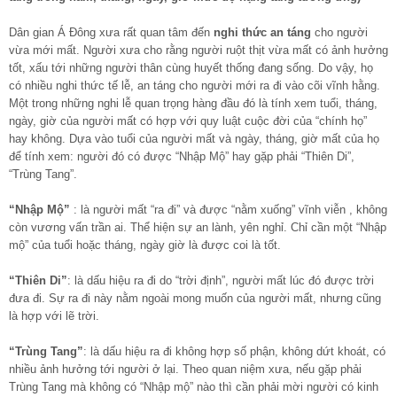
Dân gian Á Đông xưa rất quan tâm đến
nghi thức an táng
cho người
vừa mới mất. Người xưa cho rằng người ruột thịt vừa mất có ảnh hưởng
tốt, xấu tới những người thân cùng huyết thống đang sống. Do vậy, họ
có nhiều nghi thức tế lễ, an táng cho người mới ra đi vào cõi vĩnh hằng.
Một trong những nghi lễ quan trọng hàng đầu đó là tính xem tuổi, tháng,
ngày, giờ của người mất có hợp với quy luật cuộc đời của “chính họ”
hay không. Dựa vào tuổi của người mất và ngày, tháng, giờ mất của họ
để tính xem: người đó có được “Nhập Mộ” hay gặp phải “Thiên Di”,
“Trùng Tang”.
“Nhập Mộ”
: là người mất “ra đi” và được “nằm xuống” vĩnh viễn , không
còn vương vấn trần ai. Thể hiện sự an lành, yên nghỉ. Chỉ cần một “Nhập
mộ” của tuổi hoặc tháng, ngày giờ là được coi là tốt.
“Thiên Di”
: là dấu hiệu ra đi do “trời định”, người mất lúc đó được trời
đưa đi. Sự ra đi này nằm ngoài mong muốn của người mất, nhưng cũng
là hợp với lẽ trời.
“Trùng Tang”
: là dấu hiệu ra đi không hợp số phận, không dứt khoát, có
nhiều ảnh hưởng tới người ở lại. Theo quan niệm xưa, nếu gặp phải
Trùng Tang mà không có “Nhập mộ” nào thì cần phải mời người có kinh