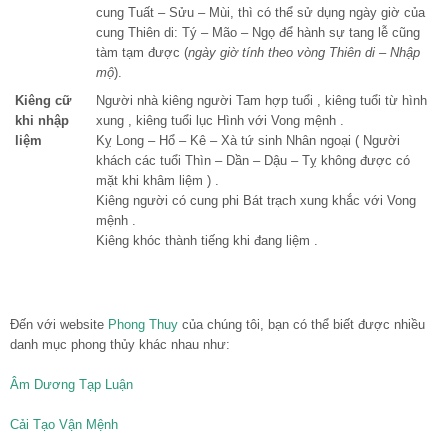
cung Tuất – Sửu – Mùi, thì có thể sử dụng ngày giờ của
cung Thiên di: Tý – Mão – Ngọ để hành sự tang lễ cũng
tàm tạm được (
ngày giờ tính theo vòng Thiên di – Nhập
mộ
).
Kiêng cữ
Người nhà kiêng người Tam hợp tuổi , kiêng tuổi từ hình
khi nhập
xung , kiêng tuổi lục Hình với Vong mệnh .
liệm
Kỵ Long – Hổ – Kê – Xà tứ sinh Nhân ngoại ( Người
khách các tuổi Thìn – Dần – Dậu – Tỵ không được có
mặt khi khâm liệm ) .
Kiêng người có cung phi Bát trạch xung khắc với Vong
mệnh .
Kiêng khóc thành tiếng khi đang liệm .
Đến với website
Phong Thuy
của chúng tôi, bạn có thể biết được nhiều
danh mục phong thủy khác nhau như:
Âm Dương Tạp Luận
Cải Tạo Vận Mệnh