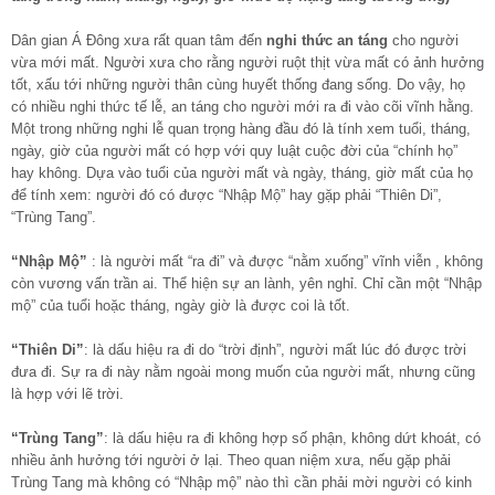
Dân gian Á Đông xưa rất quan tâm đến
nghi thức an táng
cho người
vừa mới mất. Người xưa cho rằng người ruột thịt vừa mất có ảnh hưởng
tốt, xấu tới những người thân cùng huyết thống đang sống. Do vậy, họ
có nhiều nghi thức tế lễ, an táng cho người mới ra đi vào cõi vĩnh hằng.
Một trong những nghi lễ quan trọng hàng đầu đó là tính xem tuổi, tháng,
ngày, giờ của người mất có hợp với quy luật cuộc đời của “chính họ”
hay không. Dựa vào tuổi của người mất và ngày, tháng, giờ mất của họ
để tính xem: người đó có được “Nhập Mộ” hay gặp phải “Thiên Di”,
“Trùng Tang”.
“Nhập Mộ”
: là người mất “ra đi” và được “nằm xuống” vĩnh viễn , không
còn vương vấn trần ai. Thể hiện sự an lành, yên nghỉ. Chỉ cần một “Nhập
mộ” của tuổi hoặc tháng, ngày giờ là được coi là tốt.
“Thiên Di”
: là dấu hiệu ra đi do “trời định”, người mất lúc đó được trời
đưa đi. Sự ra đi này nằm ngoài mong muốn của người mất, nhưng cũng
là hợp với lẽ trời.
“Trùng Tang”
: là dấu hiệu ra đi không hợp số phận, không dứt khoát, có
nhiều ảnh hưởng tới người ở lại. Theo quan niệm xưa, nếu gặp phải
Trùng Tang mà không có “Nhập mộ” nào thì cần phải mời người có kinh