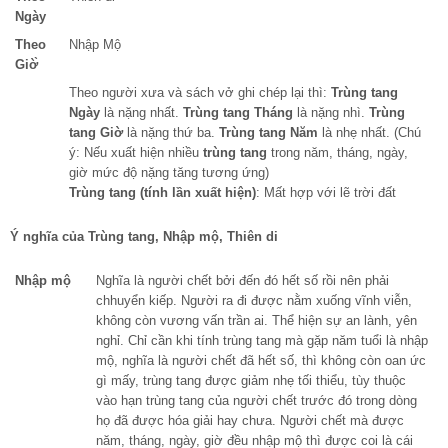
Ngày
Theo
Nhập Mộ
Giờ̀
Theo người xưa và sách vở ghi chép lại thì:
Trùng tang
Ngày
là nặng nhất.
Trùng tang Tháng
là nặng nhì.
Trùng
tang Giờ
là nặng thứ ba.
Trùng tang Năm
là nhẹ nhất. (Chú
ý: Nếu xuất hiện nhiều
trùng tang
trong năm, tháng, ngày,
giờ mức độ nặng tăng tương ứng)
Trùng tang (tính lần xuất hiện)
: Mất hợp với lẽ trời đất
Ý nghĩa của Trùng tang, Nhập mộ, Thiên di
Nhập mộ
Nghĩa là người chết bởi đến đó hết số rồi nên phải
chhuyển kiếp. Người ra đi được nằm xuống vĩnh viễn,
không còn vương vấn trần ai. Thể hiện sự an lành, yên
nghỉ. Chỉ cần khi tính trùng tang mà gặp năm tuổi là nhập
mộ, nghĩa là người chết đã hết số, thì không còn oan ức
gì mấy, trùng tang được giảm nhẹ tối thiểu, tùy thuộc
vào hạn trùng tang của người chết trước đó trong dòng
họ đã được hóa giải hay chưa. Người chết mà được
năm, tháng, ngày, giờ đều nhập mộ thì được coi là cái