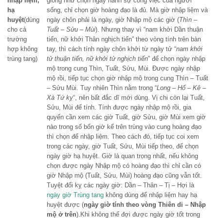
nhập liệm,
giống như chọn ngày hành sự công việc của người
hạ
sống, chỉ chọn giờ hoàng đạo là đủ. Mà giờ nhập liệm và
huyệt
(dùng
ngày chôn phải là ngày, giờ Nhập mộ các giờ (
Thìn –
cho cả
Tuất – Sửu – Mùi
). Nhưng thay vì “nam khởi Dần thuận
trường
tiến, nữ khởi Thân nghịch tiến” theo vòng tính trên bàn
hợp không
tay, thì cách tính ngày chôn khởi từ ngày tử “
nam khởi
trùng tang)
tử thuận tiến, nữ khởi tử nghịch tiến
” để chọn ngày nhập
mộ trong cung Thìn, Tuất, Sửu, Mùi. Được ngày nhập
mộ rồi, tiếp tục chọn giờ nhập mộ trong cung Thìn – Tuất
– Sửu Mùi. Tuy nhiên Thìn nằm trong “
Long – Hổ – Kê –
Xà Tứ kỵ
“, nên bất đắc dĩ mới dùng. Vị chi còn lại Tuất,
Sửu, Mùi để tính. Tính được ngày nhập mộ rồi, gia
quyến cần xem các giờ Tuất, giờ Sửu, giờ Mùi xem giờ
nào trong số bốn giờ kể trên trùng vào cung hoàng đạo
thì chọn để nhập liệm. Theo cách đó, tiếp tục coi xem
trong các ngày, giờ Tuất, Sửu, Mùi tiếp theo, để chọn
ngày giờ hạ huyệt. Giờ là quan trọng nhất, nếu không
chọn được ngày Nhập mộ có hoàng đạo thì chỉ cần có
giờ Nhập mộ (Tuất, Sửu, Mùi) hoàng đạo cũng vẫn tốt.
Tuyệt đối kỵ các ngày giờ: Dần – Thân – Tị – Hợi là
ngày giờ Trùng tang
không dùng để nhập liệm hay hạ
huyệt được (
ngày giờ tính theo vòng Thiên di – Nhập
mộ ở trên
).Khi không thể đợi được ngày giờ tốt trong