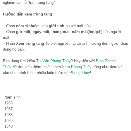
nghiệm làm lễ “trấn trùng tang”.
Hướng dẫn xem trùng tang
– Chọn
năm sinh
(âm lịch),
giới tính
người mất của.
– Chọn
giờ mất
,
ngày mất
,
tháng mất
,
năm mất
(âm lịch) của người
mất.
– Nhấn
Xem trùng tang
để biết người mất có ảnh hưởng đến người thân
dòng họ bạn.
Bạn đang tìm kiếm
Tư Vấn Phong Thủy
? Hay đến với
Blog Phong
Thủy
để tìm hiểu thêm nhiều cách
Xem Phong Thủy
cũng như đem về
cho cho mình thêm nhiêu kiên thức về
Phong Thủy
!
Năm sinh:
1936
1937
1938
1939
1940