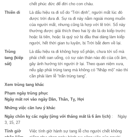
chết phúc đức để đời cho con cháu.
Thiên di
Là dấu hiệu ra đi số do “Trời định”, người mất lúc đó
được trời đưa đi. Sự ra đi này nằm ngoài mong muốn
của người mất, nhưng cũng là hợp với lẽ trời. Số này
thường được giải thích theo hai lý do là do kiếp trước
hoặc là tiên, hoặc là quỷ sứ bị đầu thai dáng làm kiếp
người, hết thời gian tu luyện, bị Trời bắt đem về lại.
Trùng
Là dấu hiệu ra đi không hợp số phận, chưa tới số mà
tang (kiếp
phải chết oan uổng, có sự oán thán nào đó của cõi âm,
sát)
gây ảnh hưởng tới người ở lại. Theo quan niệm xưa,
nếu gặp phải trùng tang mà không có “Nhập mộ” nào thì
cần phải làm lễ “trấn trùng tang”.
Xem trùng tang khác
Phạm ngày trùng phục
Ngày mất rơi vào ngày Dần, Thân, Tỵ, Hợi
Những việc cần lưu ý khác
Ngày chôn kỵ các ngày (ứng với tháng mất là 6 âm lịch)
: Ngày
3, 15, 27
Tính giờ
Việc tính giờ hành sự tang lễ cho người chết không