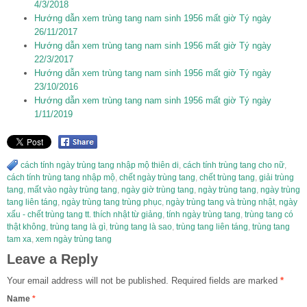
4/3/2018
Hướng dẫn xem trùng tang nam sinh 1956 mất giờ Tý ngày
26/11/2017
Hướng dẫn xem trùng tang nam sinh 1956 mất giờ Tý ngày
22/3/2017
Hướng dẫn xem trùng tang nam sinh 1956 mất giờ Tý ngày
23/10/2016
Hướng dẫn xem trùng tang nam sinh 1956 mất giờ Tý ngày
1/11/2019
cách tính ngày trùng tang nhập mộ thiên di
,
cách tính trùng tang cho nữ
,
cách tính trùng tang nhập mộ
,
chết ngày trùng tang
,
chết trùng tang
,
giải trùng
tang
,
mất vào ngày trùng tang
,
ngày giờ trùng tang
,
ngày trùng tang
,
ngày trùng
tang liên táng
,
ngày trùng tang trùng phục
,
ngày trùng tang và trùng nhật
,
ngày
xấu - chết trùng tang tt. thích nhật từ giảng
,
tính ngày trùng tang
,
trùng tang có
thật không
,
trùng tang là gì
,
trùng tang là sao
,
trùng tang liên táng
,
trùng tang
tam xa
,
xem ngày trùng tang
Leave a Reply
Your email address will not be published.
Required fields are marked
*
Name
*