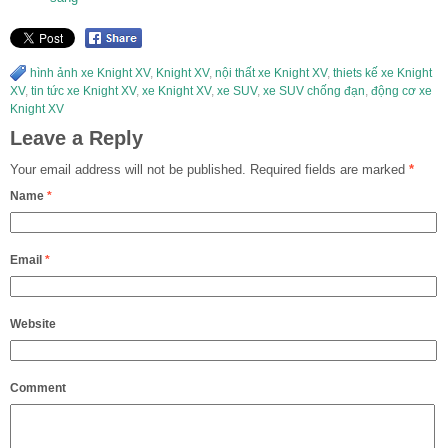
hình ảnh xe Knight XV
,
Knight XV
,
nội thất xe Knight XV
,
thiets kế xe Knight
XV
,
tin tức xe Knight XV
,
xe Knight XV
,
xe SUV
,
xe SUV chống đạn
,
động cơ xe
Knight XV
Leave a Reply
Your email address will not be published.
Required fields are marked
*
Name
*
Email
*
Website
Comment