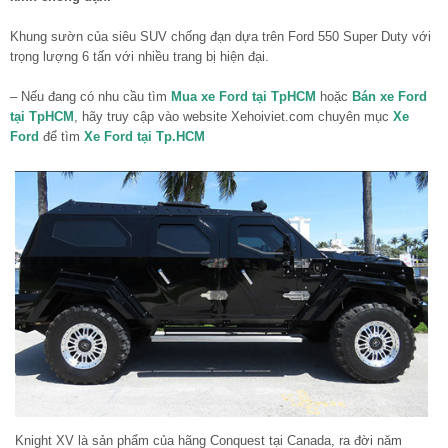
Khung sườn của siêu SUV chống đạn dựa trên Ford 550 Super Duty với
trọng lượng 6 tấn với nhiều trang bị hiện đại.
– Nếu đang có nhu cầu tìm
Mua xe Ford tại TpHCM
hoặc
Bán xe Ford
tại TpHCM
, hãy truy cập vào website Xehoiviet.com chuyên mục
Xe
Ford
để tìm
Xe Ford tại Tp.HCM
Knight XV là sản phẩm của hãng Conquest tại Canada, ra đời năm