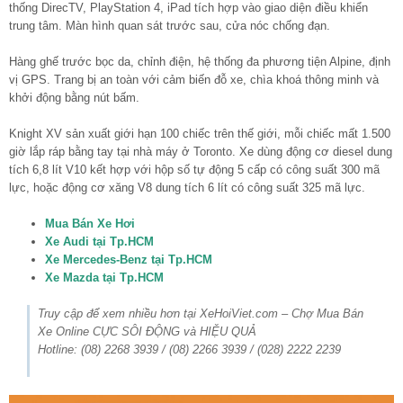
thống DirecTV, PlayStation 4, iPad tích hợp vào giao diện điều khiển
trung tâm. Màn hình quan sát trước sau, cửa nóc chống đạn.
Hàng ghế trước bọc da, chỉnh điện, hệ thống đa phương tiện Alpine, định
vị GPS. Trang bị an toàn với cảm biến đỗ xe, chìa khoá thông minh và
khởi động bằng nút bấm.
Knight XV sản xuất giới hạn 100 chiếc trên thế giới, mỗi chiếc mất 1.500
giờ lắp ráp bằng tay tại nhà máy ở Toronto. Xe dùng động cơ diesel dung
tích 6,8 lít V10 kết hợp với hộp số tự động 5 cấp có công suất 300 mã
lực, hoặc động cơ xăng V8 dung tích 6 lít có công suất 325 mã lực.
Mua Bán Xe Hơi
Xe Audi tại Tp.HCM
Xe Mercedes-Benz tại Tp.HCM
Xe Mazda tại Tp.HCM
Truy cập để xem nhiều hơn tại XeHoiViet.com – Chợ Mua Bán
Xe Online CỰC SÔI ĐỘNG và HIỆU QUẢ
Hotline: (08) 2268 3939 / (08) 2266 3939 / (028) 2222 2239