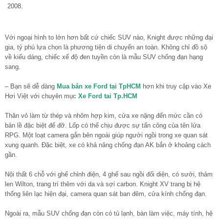
2008.
Với ngoại hình to lớn hơn bất cứ chiếc SUV nào, Knight được những đại
gia, tỷ phú lựa chọn là phương tiện di chuyển an toàn. Không chỉ đồ sộ
về kiểu dáng, chiếc xế độ đen tuyền còn là mẫu SUV chống đạn hạng
sang.
– Bạn sẽ dễ dàng
Mua bán xe Ford tại TpHCM
hơn khi truy cập vào Xe
Hơi Việt với chuyên mục
Xe Ford tai Tp.HCM
Thân vỏ làm từ thép và nhôm hợp kim, cửa xe nặng đến mức cần có
bản lề đặc biệt để đỡ. Lốp có thể chịu được sự tấn công của tên lửa
RPG. Một loạt camera gắn bên ngoài giúp người ngồi trong xe quan sát
xung quanh. Đặc biệt, xe có khả năng chống đạn AK bắn ở khoảng cách
gần.
Nội thất 6 chỗ với ghế chỉnh điện, 4 ghế sau ngồi đối diện, có sưởi, thảm
len Wilton, trang trí thêm với da và sợi carbon. Knight XV trang bị hệ
thống liên lạc hiện đại, camera quan sát ban đêm, cửa kính chống đạn.
Ngoài ra, mẫu SUV chống đạn còn có tủ lạnh, bàn làm việc, máy tính, hệ