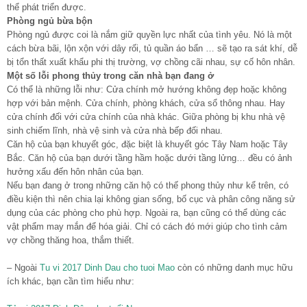
thể phát triển được.
Phòng ngủ bừa bộn
Phòng ngủ được coi là nắm giữ quyền lực nhất của tình yêu. Nó là một
cách bừa bãi, lộn xộn với dây rối, tủ quần áo bẩn … sẽ tạo ra sát khí, dễ
bị tổn thất xuất khẩu phi thị trường, vợ chồng cãi nhau, sự cố hôn nhân.
Một số lỗi phong thủy trong căn nhà bạn đang ở
Có thể là những lỗi như: Cửa chính mở hướng không đẹp hoặc không
hợp với bản mệnh. Cửa chính, phòng khách, cửa sổ thông nhau. Hay
cửa chính đối với cửa chính của nhà khác. Giữa phòng bị khu nhà vệ
sinh chiếm lĩnh, nhà vệ sinh và cửa nhà bếp đối nhau.
Căn hộ của bạn khuyết góc, đặc biệt là khuyết góc Tây Nam hoặc Tây
Bắc. Căn hộ của bạn dưới tầng hầm hoặc dưới tầng lửng… đều có ảnh
hưởng xấu đến hôn nhân của bạn.
Nếu bạn đang ở trong những căn hộ có thế phong thủy như kể trên, có
điều kiện thì nên chia lại không gian sống, bố cục và phân công năng sử
dụng của các phòng cho phù hợp. Ngoài ra, bạn cũng có thể dùng các
vật phẩm may mắn để hóa giải. Chỉ có cách đó mới giúp cho tình cảm
vợ chồng thăng hoa, thắm thiết.
– Ngoài
Tu vi 2017 Dinh Dau cho tuoi Mao
còn có những danh mục hữu
ích khác, bạn cần tìm hiểu như: