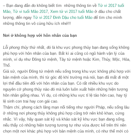
– Bạn đang đắn đo không biết tìm những thông tin về
Tử vi 2017 tuổi
Mão
,
Tử vi tuổi Mão 2017
,
Xem tử vi 2017 tuổi Mão
ở đâu cho chất
lượng, đến ngay
Tử vi 2017 Đinh Dậu cho tuổi Mão
để tìm cho mình
những thông tin vô cùng hữu ích nhé!!!
Nơi ở không hợp với hôn nhân của bạn
Lỗi phong thủy
thứ nhất, đó là khu vực phong thủy bạn đang sống không
phù hợp với hôn nhân của bạn. Bất kì ai cũng có ngũ hành vận lý của
mình, ví dụ như Đông tứ mệnh, Tây tứ mệnh hoặc Kim, Thủy, Mộc, Hỏa,
Thổ.
Giả sử, người Đông tứ mệnh nếu sống trong khu vực không phù hợp với
bản mệnh của mình, thì từ góc độ khí trường mà nói, bạn đã mất đi một
lợi thế đầu tiên đối với hôn nhân của bạn. Có rất nhiều khu vực do
nguyên cớ phong thủy nào đó mà luôn luôn xuất hiện những hiện tượng
hôn nhân giống nhau. Ví dụ, có những khu vực tỉ lệ tảo hôn cao, hay tỷ
lệ sinh con trai hay con gái cao.
Thậm chí, phong cách lãng mạn nổi tiếng như người Pháp, nếu sống lâu
ở những nơi phong thủy không phù hợp cũng trở nên khô khan, cứng
nhắc. Vì vậy, hãy quan sát kỹ và khảo sát kỹ khu vực bạn đang sống,
nếu thấy có những hiện tượng tương tự như vừa được kể trên thì nên
chọn một nơi khác phù hợp với bản mệnh của mình, có như thế mới có