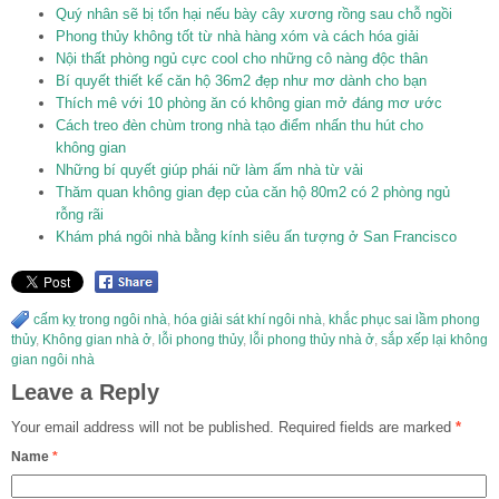
Quý nhân sẽ bị tổn hại nếu bày cây xương rồng sau chỗ ngồi
Phong thủy không tốt từ nhà hàng xóm và cách hóa giải
Nội thất phòng ngủ cực cool cho những cô nàng độc thân
Bí quyết thiết kế căn hộ 36m2 đẹp như mơ dành cho bạn
Thích mê với 10 phòng ăn có không gian mở đáng mơ ước
Cách treo đèn chùm trong nhà tạo điểm nhấn thu hút cho
không gian
Những bí quyết giúp phái nữ làm ấm nhà từ vải
Thăm quan không gian đẹp của căn hộ 80m2 có 2 phòng ngủ
rỗng rãi
Khám phá ngôi nhà bằng kính siêu ấn tượng ở San Francisco
cấm kỵ trong ngôi nhà
,
hóa giải sát khí ngôi nhà
,
khắc phục sai lầm phong
thủy
,
Không gian nhà ở
,
lỗi phong thủy
,
lỗi phong thủy nhà ở
,
sắp xếp lại không
gian ngôi nhà
Leave a Reply
Your email address will not be published.
Required fields are marked
*
Name
*