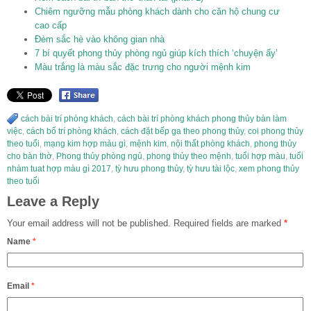
Chiêm ngưỡng mẫu phòng khách dành cho căn hộ chung cư
cao cấp
Đèm sắc hè vào không gian nhà
7 bí quyết phong thủy phòng ngủ giúp kích thích ‘chuyện ấy’
Màu trắng là màu sắc đặc trưng cho người mệnh kim
cách bài trí phòng khách
,
cách bài trí phòng khách phong thủy bàn làm
việc
,
cách bố trí phòng khách
,
cách đặt bếp ga theo phong thủy
,
coi phong thủy
theo tuổi
,
mạng kim hợp màu gì
,
mệnh kim
,
nội thất phòng khách
,
phong thủy
cho bàn thờ
,
Phong thủy phòng ngủ
,
phong thủy theo mệnh
,
tuổi hợp màu
,
tuổi
nhàm tuat hợp màu gì 2017
,
tỳ hưu phong thủy
,
tỳ hưu tài lộc
,
xem phong thủy
theo tuổi
Leave a Reply
Your email address will not be published.
Required fields are marked
*
Name
*
Email
*