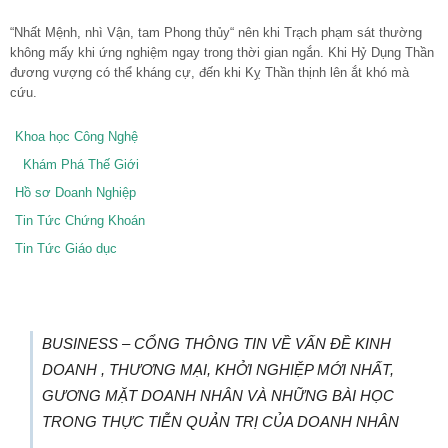
“Nhất Mệnh, nhì Vận, tam Phong thủy“ nên khi Trạch phạm sát thường
không mấy khi ứng nghiệm ngay trong thời gian ngắn. Khi Hỷ Dụng Thần
đương vượng có thể kháng cự, đến khi Kỵ Thần thịnh lên ắt khó mà
cứu.
Khoa học Công Nghệ
Khám Phá Thế Giới
Hồ sơ Doanh Nghiệp
Tin Tức Chứng Khoán
Tin Tức Giáo dục
BUSINESS – CỔNG THÔNG TIN VỀ VẤN ĐỀ KINH
DOANH , THƯƠNG MẠI, KHỞI NGHIỆP MỚI NHẤT,
GƯƠNG MẶT DOANH NHÂN VÀ NHỮNG BÀI HỌC
TRONG THỰC TIỄN QUẢN TRỊ CỦA DOANH NHÂN