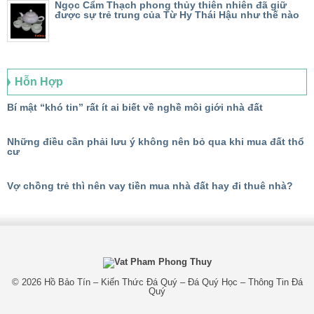
Ngọc Cẩm Thạch phong thủy thiên nhiên đã giữ
được sự trẻ trung của Từ Hy Thái Hậu như thế nào
Hỗn Hợp
Bí mật “khó tin” rất ít ai biết về nghề môi giới nhà đất
Những điều cần phải lưu ý không nên bỏ qua khi mua đất thổ
cư
Vợ chồng trẻ thì nên vay tiền mua nhà đất hay đi thuê nhà?
© 2026
Hồ Bảo Tín – Kiến Thức Đá Quý – Đá Quý Học – Thông Tin Đá
Quý