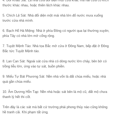
4. Đối Khẩu Sát: Là nhà cửa đối diện một cửa khác mà hai cửa có kích
thước khác nhau, hoặc thiên lệch khác nhau.
5. Chích Lệ Sát: Nhà đối diện một mái nhà lớn đổ nước mưa xuống
trước cửa nhà mình.
6. Bạch Hổ Há Miệng: Nhà ở phía Đông có người qua lại thường xuyên,
phía Tây có nhà lớn mở cổng rộng.
7. Tuyệt Mệnh Táo: Nhà tọa Bắc mở cửa ở Đông Nam, bếp đặt ở Đông
Bắc tức Tuyệt Mệnh táo.
8. Lan Can Sát: Ngoài sát cửa nhà có dòng nước lớn chảy, bên bờ có
trồng liễu lớn, ứng vào tự sát, buồn phiền.
9. Miếu Tự Bát Phương Sát: Nền nhà vốn là đất chùa miếu, hoặc nhà
quá gần chùa miếu.
10. Âm Dương Hỗn Tạp: Nền nhà hoặc sát bên là mộ cũ, đất mộ chưa
thanh lý hết thi cốt.
Trên đây là các sát mà bất cứ trường phái phong thủy nào cũng không
hề tranh cãi. Khi phạm tất ứng.