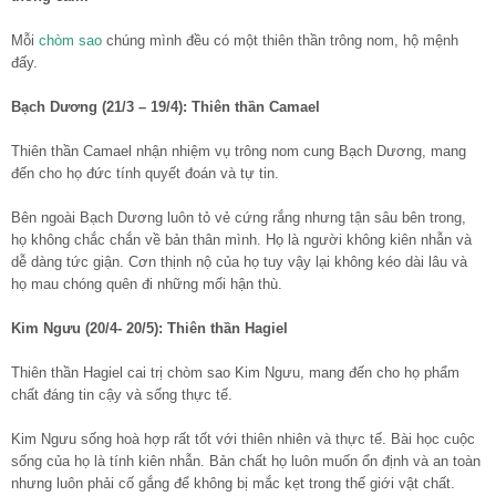
Mỗi
chòm sao
chúng mình đều có một thiên thần trông nom, hộ mệnh
đấy.
Bạch Dương (21/3 – 19/4): Thiên thần Camael
Thiên thần Camael nhận nhiệm vụ trông nom cung Bạch Dương, mang
đến cho họ đức tính quyết đoán và tự tin.
Bên ngoài Bạch Dương luôn tỏ vẻ cứng rắng nhưng tận sâu bên trong,
họ không chắc chắn về bản thân mình. Họ là người không kiên nhẫn và
dễ dàng tức giận. Cơn thịnh nộ của họ tuy vậy lại không kéo dài lâu và
họ mau chóng quên đi những mối hận thù.
Kim Ngưu (20/4- 20/5): Thiên thần Hagiel
Thiên thần Hagiel cai trị chòm sao Kim Ngưu, mang đến cho họ phẩm
chất đáng tin cậy và sống thực tế.
Kim Ngưu sống hoà hợp rất tốt với thiên nhiên và thực tế. Bài học cuộc
sống của họ là tính kiên nhẫn. Bản chất họ luôn muốn ổn định và an toàn
nhưng luôn phải cố gắng để không bị mắc kẹt trong thế giới vật chất.