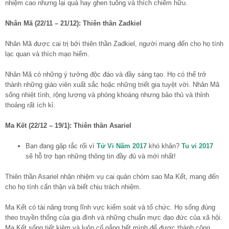
nhiệm cao nhưng lại quá hay ghen tuông và thích chiếm hữu.
Nhân Mã (22/11 – 21/12): Thiên thần Zadkiel
Nhân Mã được cai trị bởi thiên thần Zadkiel, người mang đến cho họ tính
lạc quan và thích mạo hiểm.
Nhân Mã có những ý tưởng độc đáo và đầy sáng tạo. Họ có thể trở
thành những giáo viên xuất sắc hoặc những triết gia tuyệt vời. Nhân Mã
sống nhiệt tình, rộng lượng và phóng khoáng nhưng bảo thủ và thỉnh
thoảng rất ích kỉ.
Ma Kết (22/12 – 19/1): Thiên thần Asariel
Bạn đang gặp rắc rối vì
Tử Vi Năm 2017
khó khăn?
Tu vi 2017
sẽ hỗ trợ bạn những thông tin đầy đủ và mới nhất!
Thiên thần Asariel nhận nhiệm vụ cai quản chòm sao Ma Kết, mang đến
cho họ tính cẩn thận và biết chịu trách nhiệm.
Ma Kết có tài năng trong lĩnh vực kiểm soát và tổ chức. Họ sống đúng
theo truyền thống của gia đình và những chuẩn mực đạo đức của xã hội.
Ma Kết sống tiết kiệm và luôn cố gắng hết mình để được thành công.