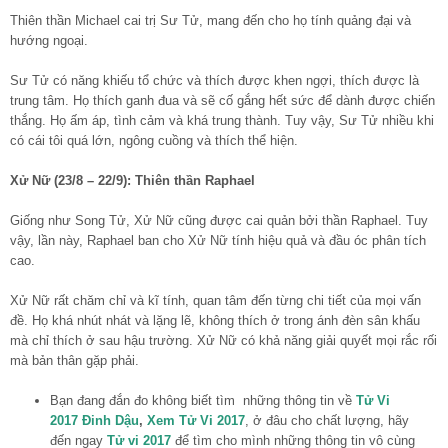
Thiên thần Michael cai trị Sư Tử, mang đến cho họ tính quảng đại và
hướng ngoại.
Sư Tử có năng khiếu tổ chức và thích được khen ngợi, thích được là
trung tâm. Họ thích ganh đua và sẽ cố gắng hết sức để dành được chiến
thắng. Họ ấm áp, tình cảm và khá trung thành. Tuy vậy, Sư Tử nhiều khi
có cái tôi quá lớn, ngông cuồng và thích thể hiện.
Xử Nữ (23/8 – 22/9): Thiên thần Raphael
Giống như Song Tử, Xử Nữ cũng được cai quản bởi thần Raphael. Tuy
vậy, lần này, Raphael ban cho Xử Nữ tính hiệu quả và đầu óc phân tích
cao.
Xử Nữ rất chăm chỉ và kĩ tính, quan tâm đến từng chi tiết của mọi vấn
đề. Họ khá nhút nhát và lặng lẽ, không thích ở trong ánh đèn sân khấu
mà chỉ thích ở sau hậu trường. Xử Nữ có khả năng giải quyết mọi rắc rối
mà bản thân gặp phải.
Bạn đang đắn đo không biết tìm những thông tin về
Tử Vi
2017 Đinh Dậu
,
Xem Tử Vi 2017
, ở đâu cho chất lượng, hãy
đến ngay
Tử vi 2017
để tìm cho mình những thông tin vô cùng