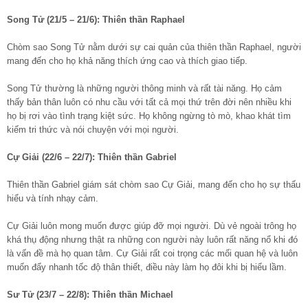
Song Tử (21/5 – 21/6): Thiên thần Raphael
Chòm sao Song Tử nằm dưới sự cai quản của thiên thần Raphael, người
mang đến cho họ khả năng thích ứng cao và thích giao tiếp.
Song Tử thường là những người thông minh và rất tài năng. Họ cảm
thấy bản thân luôn có nhu cầu với tất cả mọi thứ trên đời nên nhiều khi
họ bị rơi vào tình trạng kiệt sức. Họ không ngừng tò mò, khao khát tìm
kiếm tri thức và nói chuyện với mọi người.
Cự Giải (22/6 – 22/7): Thiên thần Gabriel
Thiên thần Gabriel giám sát chòm sao Cự Giải, mang đến cho họ sự thấu
hiểu và tính nhạy cảm.
Cự Giải luôn mong muốn được giúp đỡ mọi người. Dù vẻ ngoài trông họ
khá thụ động nhưng thật ra những con người này luôn rất năng nổ khi đó
là vấn đề mà họ quan tâm. Cự Giải rất coi trọng các mối quan hệ và luôn
muốn đẩy nhanh tốc độ thân thiết, điều này làm họ đôi khi bị hiểu lầm.
Sư Tử (23/7 – 22/8): Thiên thần Michael