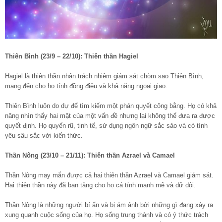
Thiên Bình (23/9 – 22/10): Thiên thần Hagiel
Hagiel là thiên thần nhận trách nhiệm giám sát chòm sao Thiên Bình,
mang đến cho họ tính đồng điệu và khả năng ngoại giao.
Thiên Bình luôn do dự để tìm kiếm một phán quyết công bằng. Họ có khả
năng nhìn thấy hai mặt của một vấn đề nhưng lại không thể đưa ra được
quyết định. Họ quyến rũ, tinh tế, sử dụng ngôn ngữ sắc sảo và có tình
yêu sâu sắc với kiến thức.
Thần Nông (23/10 – 21/11): Thiên thần Azrael và Camael
Thần Nông may mắn được cả hai thiên thần Azrael và Camael giám sát.
Hai thiên thần này đã ban tặng cho họ cá tính mạnh mẽ và dữ dội.
Thần Nông là những người bí ẩn và bị ám ảnh bởi những gì đang xảy ra
xung quanh cuộc sống của họ. Họ sống trung thành và có ý thức trách