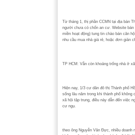
Từ tháng 1, thị phần CCMN tại địa bàn 
người chưa có chốn an cư. Website bán 
miền hoạt động) tung tin chào bán căn h
nhu cầu mua nhà giá rẻ, hoặc đơn giản c
TP HCM: Vẫn còn khoảng trống nhà ở xã 
Hiện nay, 1/3 cư dân đô thị Thành phố H
sống lâu năm trong khi thành phố không 
xã hội tập trung, điều này dẫn đến việc 
cư ngụ.
theo ông Nguyễn Văn Đực, nhiều doanh n