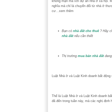
không mặn mà với dự án nhà ở xã hội. M
nghĩa mà chỉ là chuyển đổi từ nhà ở thư
cư…xem thêm
Bạn có
nhà đất cho thuê
? Hãy cl
nhà đất
nếu cần thiết
Thị trường
mua bán nhà đất
đang 
Luật Nhà ở và Luật Kinh doanh bất động 
Thế là Luật Nhà ở và Luật Kinh doanh bâ
đã đến trong tuần này, mà các nghị định 