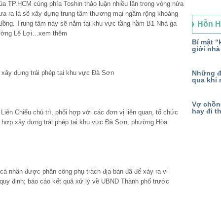
a TP.HCM cùng phía Toshin thảo luận nhiều lần trong vòng nửa
a ra là sẽ xây dựng trung tâm thương mại ngầm rộng khoảng
ỉ đồng. Trung tâm này sẽ nằm tại khu vực tầng hầm B1 Nhà ga
Hỗn 
đường Lê Lợi…xem thêm
Bí mật “k
giới nhà
 xây dựng trái phép tại khu vực Đà Sơn
Những đ
qua khi 
Vợ chồng
hay đi t
n Chiểu chủ trì, phối hợp với các đơn vị liên quan, tổ chức
ng hợp xây dựng trái phép tại khu vực Đà Sơn, phường Hòa
 cá nhân được phân công phụ trách địa bàn đã để xảy ra vi
 quy định; báo cáo kết quả xử lý về UBND Thành phố trước