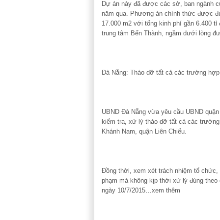
Dự án này đã được các sở, ban ngành củ
năm qua. Phương án chính thức được đư
17.000 m2 với tổng kinh phí gần 6.400 t
trung tâm Bến Thành, ngầm dưới lòng 
Đà Nẵng: Tháo dỡ tất cả các trường hợp
UBND Đà Nẵng vừa yêu cầu UBND quận Liê
kiểm tra, xử lý tháo dỡ tất cả các trườ
Khánh Nam, quận Liên Chiểu.
Đồng thời, xem xét trách nhiệm tổ chức,
phạm mà không kịp thời xử lý đúng theo
ngày 10/7/2015…xem thêm