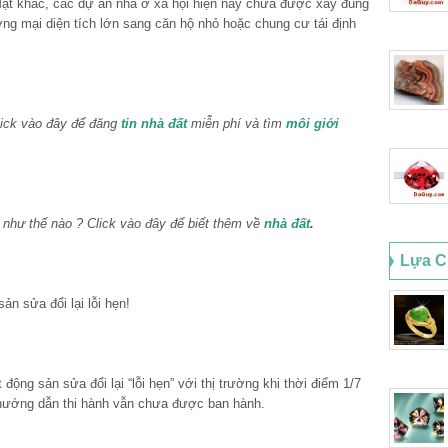
ặt khác, các dự án nhà ở xã hội hiện nay chưa được xây đúng
ơng mại diện tích lớn sang căn hộ nhỏ hoặc chung cư tái định
ick vào đây để đăng
tin nhà đất
miễn phí và tìm
môi giới
như thế nào ? Click vào đây để biết thêm về
nhà đất
.
Lựa C
sản sửa đổi lại lỗi hẹn!
́t động sản sửa đổi lại “lỗi hẹn” với thị trường khi thời điểm 1/7
hướng dẫn thi hành vẫn chưa được ban hành.