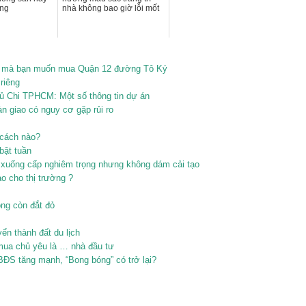
àng
nhà không bao giờ lỗi mốt
nhà mà bạn muốn mua Quận 12 đường Tô Ký
riêng
ủ Chi TPHCM: Một số thông tin dự án
n giao có nguy cơ gặp rủi ro
 cách nào?
bật tuần
xuống cấp nghiêm trọng nhưng không dám cải tạo
 cho thị trường ?
ng còn đắt đỏ
̉n thành đất du lịch
a chủ yêu là … nhà đầu tư
BĐS tăng mạnh, “Bong bóng” có trở lại?