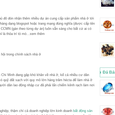
Thủ đô đón nhận thêm nhiều dự án cung cấp sản phẩm nhà ở tới
hàng dạng blogspot hoặc trang mạng đúng nghĩa (được cấp tên
ộ CCMN (gán theo từng dự án) luôn sẵn sàng cho bất cứ ai có
hỉ là thỏa trí tò mò…xem thêm
hội trong chính sách nhà ở
Đá Bá
ồ Chí Minh đang gặp khó khăn về nhà ở, kể cả nhiều cư dân
có quỹ đất sạch với quy mô lớn hàng trăm hécta để làm nhà ở
người dân lao động nhập cư đã phải lấn chiếm kênh rạch làm nơi
ghiệp, thậm chí cả doanh nghiệp lớn kinh doanh
bất động sản