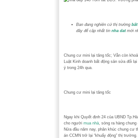
Ban đang nghiên cứ thị trường
bất
đây để cập nhất tin
nha dat
mới n
Chung cư mini lại tăng tốc; Vẫn còn khoản
Luật Kinh doanh bất động sản sửa đổi l
ý trong 24h qua.
Chung cư mini lại tăng tốc
Ngay khi Quyết định 24 của UBND Tp.Hà 
cho người
mua nhà
, sóng ra hàng chung 
Nửa đầu năm nay, phân khúc chung cư thư
án CCMN trở lại “khuấy động” thị trường.