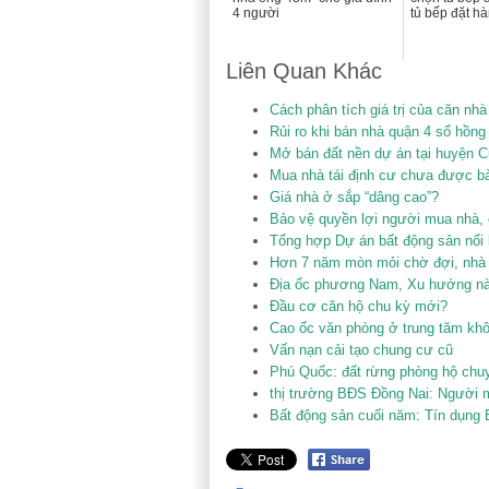
4 người
tủ bếp đặt h
Liên Quan Khác
Cách phân tích giá trị của căn 
Rủi ro khi bán nhà quận 4 sổ hồng 
Mở bán đất nền dự án tại huyện C
Mua nhà tái định cư chưa được bà
Giá nhà ở sắp “dâng cao”?
Bảo vệ quyền lợi người mua nhà,
Tổng hợp Dự án bất động sản nổi 
Hơn 7 năm mòn mỏi chờ đợi, nhà 
Địa ốc phương Nam, Xu hướng nào
Đầu cơ căn hộ chu kỳ mới?
Cao ốc văn phòng ở trung tăm khô
Vấn nạn cải tạo chung cư cũ
Phú Quốc: đất rừng phòng hộ chuyê
thị trường BĐS Đồng Nai: Người mu
Bất động sản cuối năm: Tín dụng 