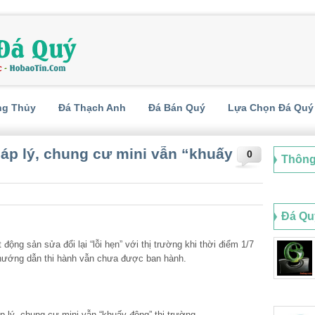
ng Thủy
Đá Thạch Anh
Đá Bán Quý
Lựa Chọn Đá Quý
áp lý, chung cư mini vẫn “khuấy
0
Thông
Đá Qu
́t động sản sửa đổi lại “lỗi hẹn” với thị trường khi thời điểm 1/7
hướng dẫn thi hành vẫn chưa được ban hành.