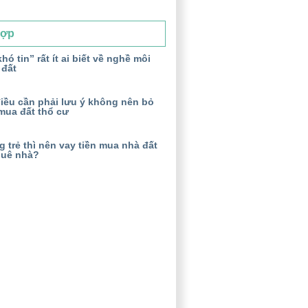
Hợp
hó tin” rất ít ai biết về nghề môi
 đất
iều cần phải lưu ý không nên bỏ
mua đất thổ cư
 trẻ thì nên vay tiền mua nhà đất
huê nhà?