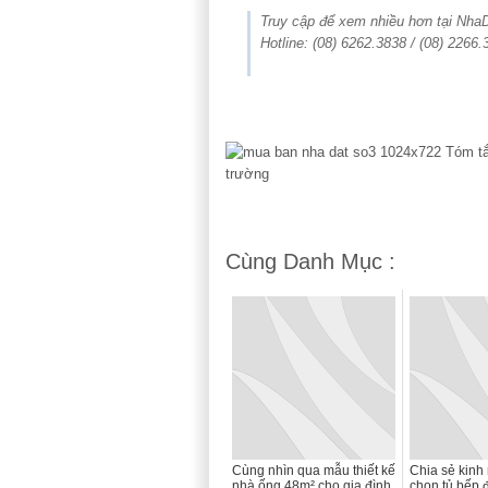
Truy cập để xem nhiều hơn tại Nh
Hotline: (08) 6262.3838 / (08) 2266.
Cùng Danh Mục :
Cùng nhìn qua mẫu thiết kế
Chia sẻ kinh
nhà ống 48m² cho gia đình
chọn tủ bếp 