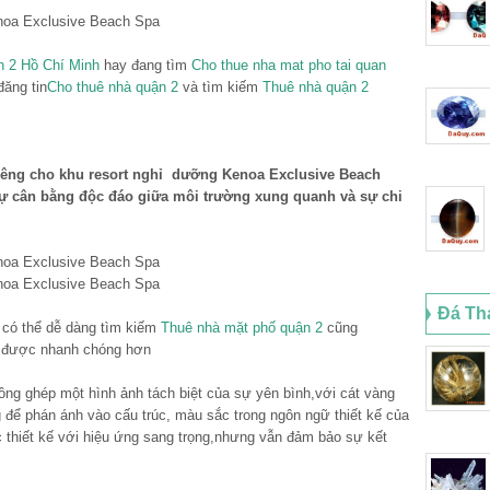
n 2 Hồ Chí Minh
hay đang tìm
Cho thue nha mat pho tai quan
đăng tin
Cho thuê nhà quận 2
và tìm kiếm
Thuê nhà quận 2
riêng cho khu resort nghỉ dưỡng Kenoa Exclusive Beach
à sự cân bằng độc đáo giữa môi trường xung quanh và sự chi
Đá Th
n có thể dễ dàng tìm kiếm
Thuê nhà mặt phố quận 2
cũng
được nhanh chóng hơn
ồng ghép một hình ảnh tách biệt của sự yên bình,với cát vàng
để phán ánh vào cấu trúc, màu sắc trong ngôn ngữ thiết kế của
 thiết kế với hiệu ứng sang trọng,nhưng vẫn đảm bảo sự kết