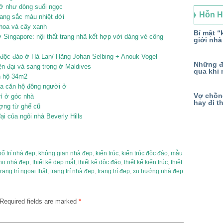
nở như dòng suối ngọc
Hỗn 
ang sắc màu nhiệt đới
 hoa và cây xanh
Bí mật “k
Singapore: nội thất trang nhã kết hợp với dáng vẻ công
giới nhà
 độc đáo ở Hà Lan/ Hãng Johan Selbing + Anouk Vogel
Những đ
ện đại và sang trọng ở Maldives
qua khi 
ăn hộ 34m2
ủa căn hộ đông người ở
Vợ chồng
rí ở góc nhà
hay đi t
ượng từ ghế cũ
ại của ngôi nhà Beverly Hills
bố trí nhà đẹp
,
không gian nhà đẹp
,
kiến trúc
,
kiến trúc độc đáo
,
mẫu
ho nhà đẹp
,
thiết kế dẹp mắt
,
thiết kế dộc đáo
,
thiết kế kiến trúc
,
thiết
trang trí ngoại thất
,
trang trí nhà đẹp
,
trang trí đẹp
,
xu hướng nhà đẹp
Required fields are marked
*