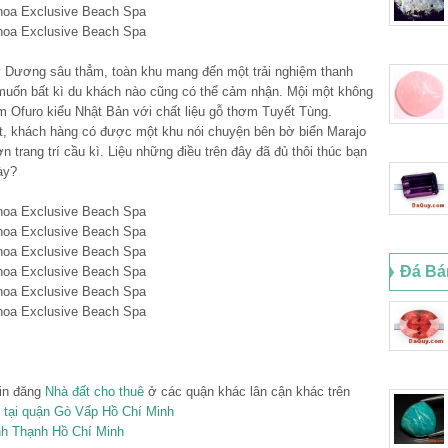
y Dương sâu thẳm, toàn khu mang đến một trải nghiệm thanh
uốn bất kì du khách nào cũng có thể cảm nhận. Mội một không
m Ofuro kiểu Nhật Bản với chất liệu gỗ thơm Tuyết Tùng.
rt, khách hàng có được một khu nói chuyện bên bờ biển Marajo
 trang trí cầu kì. Liệu những điều trên đây đã đủ thôi thúc bạn
ày?
Đá Bá
tin đăng
Nhà đất cho thuê
ở các quận khác lân cận khác trên
 tại quận Gò Vấp Hồ Chí Minh
nh Thạnh Hồ Chí Minh