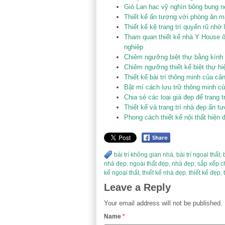
Giò Lan hạc vỹ nghìn bông bung 
Thiết kế ấn tượng với phòng ăn m
Thiết kế kệ trang trí quyến rũ nhờ
Tham quan thiết kế nhà Y House ở 
nghiệp
Chiêm ngưỡng biệt thự bằng kính
Chiêm ngưỡng thiết kế biệt thự hi
Thiết kế bài trí thông minh của c
Bật mí cách lưu trữ thông minh c
Chia sẻ các loại giá đẹp để trang t
Thiết kế và trang trí nhà đẹp ấn t
Phong cách thiết kế nội thất hiện đ
bài trí không gian nhà
,
bài trí ngoại thất
,
nhà đẹp
,
ngoài thất đẹp
,
nhà đẹp
,
sắp xếp c
kế ngoại thất
,
thiết kế nhà đẹp
,
thiết kế đẹp
,
Leave a Reply
Your email address will not be published.
Name
*