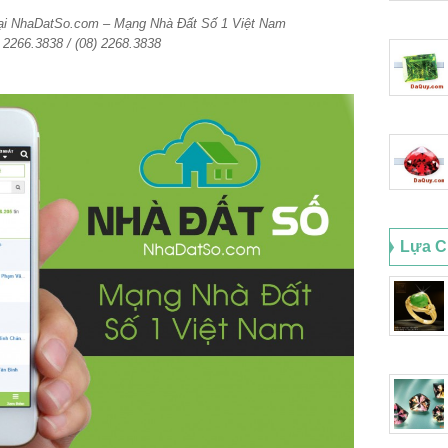
tại NhaDatSo.com – Mạng Nhà Đất Số 1 Việt Nam
) 2266.3838 / (08) 2268.3838
Lựa C