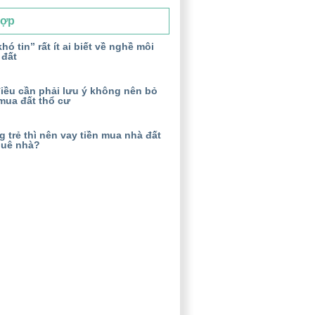
Hợp
hó tin” rất ít ai biết về nghề môi
 đất
iều cần phải lưu ý không nên bỏ
mua đất thổ cư
 trẻ thì nên vay tiền mua nhà đất
huê nhà?