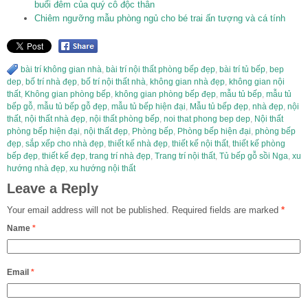
buổi đêm của quý cô độc thân
Chiêm ngưỡng mẫu phòng ngủ cho bé trai ấn tượng và cá tính
bài trí không gian nhà
,
bài trí nội thất phòng bếp đẹp
,
bài trí tủ bếp
,
bep
dep
,
bố trí nhà đẹp
,
bố trí nội thất nhà
,
không gian nhà đẹp
,
không gian nội
thất
,
Không gian phòng bếp
,
không gian phòng bếp đẹp
,
mẫu tủ bếp
,
mẫu tủ
bếp gỗ
,
mẫu tủ bếp gỗ đẹp
,
mẫu tủ bếp hiện đại
,
Mẫu tủ bếp đẹp
,
nhà đẹp
,
nội
thất
,
nội thất nhà đẹp
,
nội thất phòng bếp
,
noi that phong bep dep
,
Nội thất
phòng bếp hiện đại
,
nội thất đẹp
,
Phòng bếp
,
Phòng bếp hiện đại
,
phòng bếp
đẹp
,
sắp xếp cho nhà đẹp
,
thiết kế nhà đẹp
,
thiết kế nội thất
,
thiết kế phòng
bếp đẹp
,
thiết kế đẹp
,
trang trí nhà đẹp
,
Trang trí nội thất
,
Tủ bếp gỗ sồi Nga
,
xu
hướng nhà đẹp
,
xu hướng nội thất
Leave a Reply
Your email address will not be published.
Required fields are marked
*
Name
*
Email
*