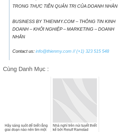
TRONG THỰC TIỄN QUẢN TRỊ CỦA DOANH NHÂN
BUSINESS BY THIENMY.COM – THÔNG TIN KINH
DOANH – KHỞI NGHIỆP – MARKETING – DOANH
NHÂN
Contact us:
info@thienmy.com
// (+1) 323 515 548
Cùng Danh Mục :
Hãy sáng suôt để biết rằng
Nhà nghỉ trên núi tuyết thiết
giai đoạn nào nên tìm một
kế bởi Reiulf Ramstad