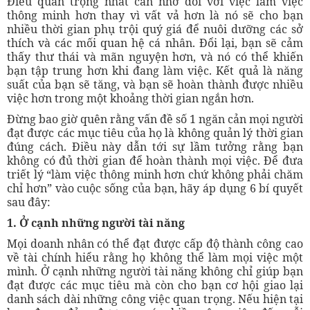
Điều quan trọng nhất cần nhớ đối với việc làm việc
thông minh hơn thay vì vất vả hơn là nó sẽ cho bạn
nhiều thời gian phụ trội quý giá để nuôi dưỡng các sở
thích và các mối quan hệ cá nhân. Đổi lại, bạn sẽ cảm
thấy thư thái và mãn nguyện hơn, và nó có thể khiến
bạn tập trung hơn khi đang làm việc. Kết quả là năng
suất của bạn sẽ tăng, và bạn sẽ hoàn thành được nhiều
việc hơn trong một khoảng thời gian ngắn hơn.
Đừng bao giờ quên rằng vấn đề số 1 ngăn cản mọi người
đạt được các mục tiêu của họ là không quản lý thời gian
đúng cách. Điều này dẫn tới sự lầm tưởng rằng bạn
không có đủ thời gian để hoàn thành mọi việc. Để đưa
triết lý “làm việc thông minh hơn chứ không phải chăm
chỉ hơn” vào cuộc sống của bạn, hãy áp dụng 6 bí quyết
sau đây:
1. Ở cạnh những người tài năng
Mọi doanh nhân có thể đạt được cấp độ thành công cao
về tài chính hiểu rằng họ không thể làm mọi việc một
mình. Ở cạnh những người tài năng không chỉ giúp bạn
đạt được các mục tiêu mà còn cho bạn cơ hội giao lại
danh sách dài những công việc quan trọng. Nếu hiện tại