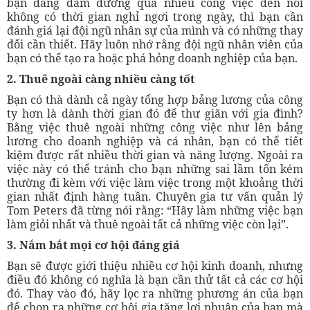
bạn đang đảm đương quá nhiều công việc đến nỗi
không có thời gian nghỉ ngơi trong ngày, thì bạn cần
đánh giá lại đội ngũ nhân sự của mình và có những thay
đổi cần thiết. Hãy luôn nhớ rằng đội ngũ nhân viên của
bạn có thể tạo ra hoặc phá hỏng doanh nghiệp của bạn.
2. Thuê ngoài càng nhiều càng tốt
Bạn có thà dành cả ngày tổng hợp bảng lương của công
ty hơn là dành thời gian đó để thư giãn với gia đình?
Bằng việc thuê ngoài những công việc như lên bảng
lương cho doanh nghiệp và cá nhân, bạn có thể tiết
kiệm được rất nhiều thời gian và năng lượng. Ngoài ra
việc này có thể tránh cho bạn những sai lầm tốn kém
thường đi kèm với việc làm việc trong một khoảng thời
gian nhất định hàng tuần. Chuyên gia tư vấn quản lý
Tom Peters đã từng nói rằng: “Hãy làm những việc bạn
làm giỏi nhất và thuê ngoài tất cả những việc còn lại”.
3. Nắm bắt mọi cơ hội đáng giá
Bạn sẽ được giới thiệu nhiều cơ hội kinh doanh, nhưng
điều đó không có nghĩa là bạn cần thử tất cả các cơ hội
đó. Thay vào đó, hãy lọc ra những phương án của bạn
để chọn ra những cơ hội gia tăng lợi nhuận của bạn mà