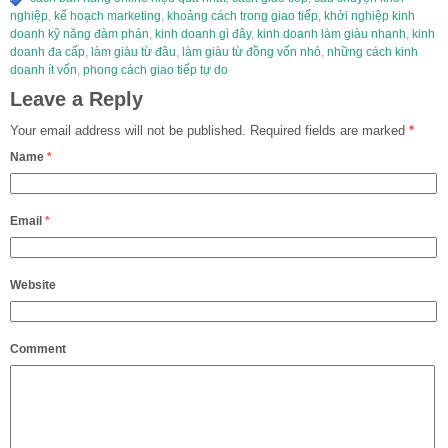
nghiệp
,
kế hoạch marketing
,
khoảng cách trong giao tiếp
,
khởi nghiệp kinh
doanh kỹ năng đàm phán
,
kinh doanh gì đây
,
kinh doanh làm giàu nhanh
,
kinh
doanh đa cấp
,
làm giàu từ đâu
,
làm giàu từ đồng vốn nhỏ
,
những cách kinh
doanh ít vốn
,
phong cách giao tiếp tự do
Leave a Reply
Your email address will not be published.
Required fields are marked
*
Name
*
Email
*
Website
Comment