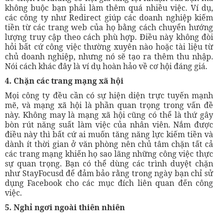
không buộc bạn phải làm thêm quá nhiều việc. Ví dụ,
các công ty như Redirect giúp các doanh nghiệp kiếm
tiền từ các trang web của họ bằng cách chuyển hướng
lượng truy cập theo cách phù hợp. Điều này không đòi
hỏi bất cứ công việc thường xuyên nào hoặc tài liệu từ
chủ doanh nghiệp, nhưng nó sẽ tạo ra thêm thu nhập.
Nói cách khác đây là ví dụ hoàn hảo về cơ hội đáng giá.
4. Chặn các trang mạng xã hội
Mọi công ty đều cần có sự hiện diện trực tuyến mạnh
mẽ, và mạng xã hội là phần quan trọng trong vấn đề
này. Không may là mạng xã hội cũng có thể là thứ gây
bòn rút năng suất làm việc của nhân viên. Nắm được
điều này thì bất cứ ai muốn tăng năng lực kiếm tiền và
dành ít thời gian ở văn phòng nên chủ tâm chặn tất cả
các trang mạng khiến họ sao lãng những công việc thực
sự quan trọng. Bạn có thể dùng các trình duyệt chặn
như StayFocusd để đảm bảo rằng trong ngày bạn chỉ sử
dụng Facebook cho các mục đích liên quan đến công
việc.
5. Nghỉ ngơi ngoài thiên nhiên