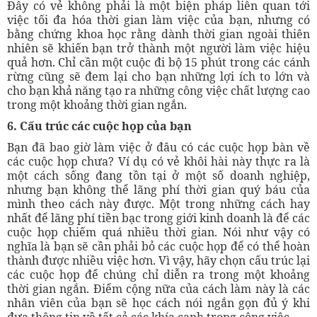
Đây có vẻ không phải là một biện pháp liên quan tới
việc tối đa hóa thời gian làm việc của bạn, nhưng có
bằng chứng khoa học rằng dành thời gian ngoài thiên
nhiên sẽ khiến bạn trở thành một người làm việc hiệu
quả hơn. Chỉ cần một cuộc đi bộ 15 phút trong các cánh
rừng cũng sẽ đem lại cho bạn những lợi ích to lớn và
cho bạn khả năng tạo ra những công việc chất lượng cao
trong một khoảng thời gian ngắn.
6. Cấu trúc các cuộc họp của bạn
Bạn đã bao giờ làm việc ở đâu có các cuộc họp bàn về
các cuộc họp chưa? Ví dụ có vẻ khôi hài này thực ra là
một cách sống đang tồn tại ở một số doanh nghiệp,
nhưng bạn không thể lãng phí thời gian quý báu của
mình theo cách này được. Một trong những cách hay
nhất để lãng phí tiền bạc trong giới kinh doanh là để các
cuộc họp chiếm quá nhiều thời gian. Nói như vậy có
nghĩa là bạn sẽ cần phải bỏ các cuộc họp để có thể hoàn
thành được nhiều việc hơn. Vì vậy, hãy chọn cấu trúc lại
các cuộc họp để chúng chỉ diễn ra trong một khoảng
thời gian ngắn. Điểm cộng nữa của cách làm này là các
nhân viên của bạn sẽ học cách nói ngắn gọn đủ ý khi
đưa thông tin về tất cả các khía cạnh trong công việc.